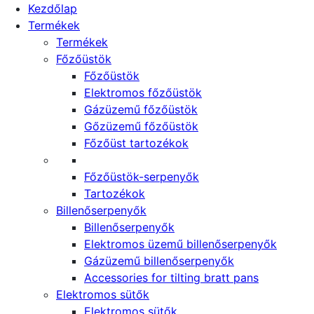
Kezdőlap
Termékek
Termékek
Főzőüstök
Főzőüstök
Elektromos főzőüstök
Gázüzemű főzőüstök
Gőzüzemű főzőüstök
Főzőüst tartozékok
Főzőüstök-serpenyők
Tartozékok
Billenőserpenyők
Billenőserpenyők
Elektromos üzemű billenőserpenyők
Gázüzemű billenőserpenyők
Accessories for tilting bratt pans
Elektromos sütők
Elektromos sütők