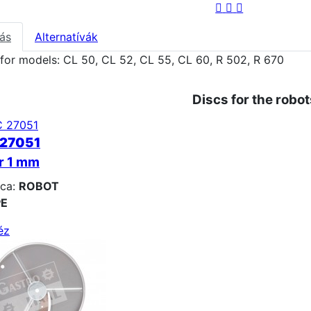
rás
Alternatívák
 for models: CL 50, CL 52, CL 55, CL 60, R 502, R 670
Discs for the robot
 27051
er 1 mm
ca:
ROBOT
E
éz