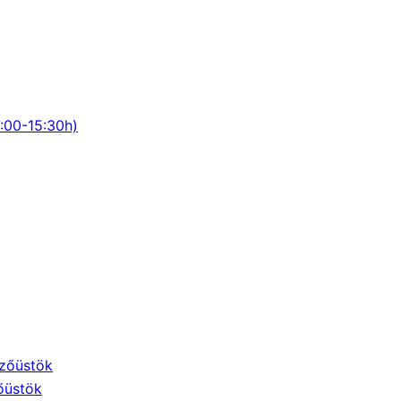
:00-15:30h)
őzőüstök
őüstök