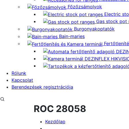
Főzőzsámolyok
Electric st
Gas stock pot
Burgonyakoptatók
Bain-maries
Fertőtlenít
Rólunk
Kapcsolat
Berendezések regisztrációja
ROC 28058
Kezdőlap