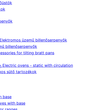
őüstök
kok
penyők
Elektromos üzemű billenőserpenyők
ű billenőserpenyők
essories for tilting bratt pans
Electric ovens - static with circulation
mos sütő tartozékok
h base
oves with base
or ranges