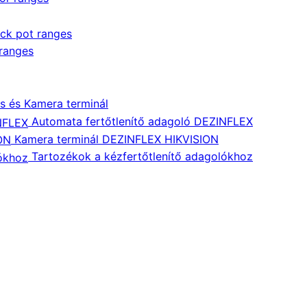
ock pot ranges
 ranges
és és Kamera terminál
Automata fertőtlenítő adagoló DEZINFLEX
Kamera terminál DEZINFLEX HIKVISION
Tartozékok a kézfertőtlenítő adagolókhoz