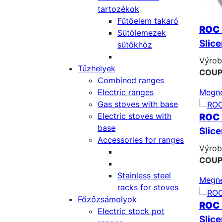
tartozékok
Fűtőelem takaró
ROC
Sütőlemezek
Slic
sütőkhöz
Výrob
Tűzhelyek
COUP
Combined ranges
Megn
Electric ranges
Gas stoves with base
Electric stoves with
ROC
base
Slic
Accessories for ranges
Výrob
COUP
Stainless steel
Megn
racks for stoves
Főzőzsámolyok
ROC
Electric stock pot
Slic