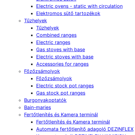
Electric ovens - static with circulation
Elektromos sütő tartozékok
Tűzhelyek
Tűzhelyek
Combined ranges
Electric ranges
Gas stoves with base
Electric stoves with base
Accessories for ranges
Főzőzsámolyok
Főzőzsámolyok
Electric stock pot ranges
Gas stock pot ranges
Burgonyakoptatók
Bain-maries
Fertőtlenítés és Kamera terminál
Fertőtlenítés és Kamera terminál
Automata fertőtlenítő adagoló DEZINFLEX