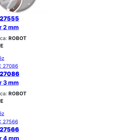
 27555
er 2 mm
ca:
ROBOT
E
éz
 27086
er 3 mm
ca:
ROBOT
E
éz
 27566
er 4 mm