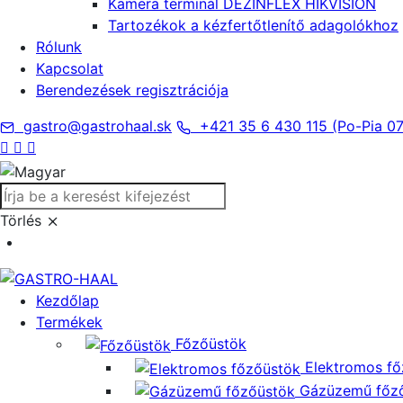
Kamera terminál DEZINFLEX HIKVISION
Tartozékok a kézfertőtlenítő adagolókhoz
Rólunk
Kapcsolat
Berendezések regisztrációja
gastro@gastrohaal.sk
+421 35 6 430 115 (Po-Pia 07
Törlés
Kezdőlap
Termékek
Főzőüstök
Elektromos f
Gázüzemű főz