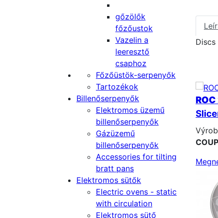
gőzölők
Leí
főzőustok
Vazelin a
Discs
leeresztő
csaphoz
Főzőüstök-serpenyők
Tartozékok
Billenőserpenyők
ROC
Elektromos üzemű
Slic
billenőserpenyők
Výrob
Gázüzemű
COUP
billenőserpenyők
Accessories for tilting
Megn
bratt pans
Elektromos sütők
Electric ovens - static
with circulation
Elektromos sütő