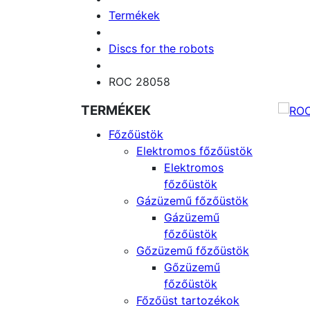
Termékek
Discs for the robots
ROC 28058
TERMÉKEK
Főzőüstök
Elektromos főzőüstök
Elektromos
főzőüstök
Gázüzemű főzőüstök
Gázüzemű
főzőüstök
Gőzüzemű főzőüstök
Gőzüzemű
főzőüstök
Főzőüst tartozékok