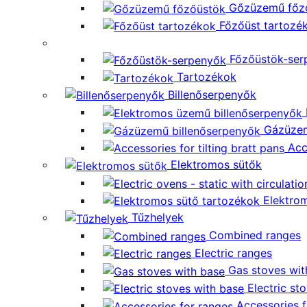
Gőzüzemű főz
Főzőüst tartozé
Főzőüstök-ser
Tartozékok
Billenőserpenyők
Gázüzem
Acc
Elektromos sütők
Elektro
Tűzhelyek
Combined ranges
Electric ranges
Gas stoves wit
Electric st
Accessories f