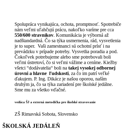
Spolupráca vynikajúca, ochota, promptnosť. Spotrebiče
nám veľmi uľahčujú prácu, nakoľko varíme pre cca
550/600 stravníkov
. Komunikácia je výborná až
nadštandardná. Čo sa týka usmernenia, rád, vysvetlenia
je to super. Vaši zamestnanci sú ochotní prísť i na
prevádzku v prípade potreby. Vysvetlia poradia a pod.
Čokoľvek potrebujeme alebo sme potrebovali boli
veľmi ústretoví, čo si veľmi vážime a ceníme. Kiežby
všetci “dodávatelia“ boli na
takej vysokej odbornej
úrovni a hlavne ľudskosti
, za čo im patrí veľké
ďakujem. P. Ing. Dikácz je našou oporou, naším
druhým ja, čo sa týka zariadení pre školské jedálne.
Sme mu za všetko vďačné.
vedúca ŠJ a externá metodička pre školské stravovanie
ZŠ Rimavská Sobota, Slovensko
ŠKOLSKÁ JEDÁLEŇ