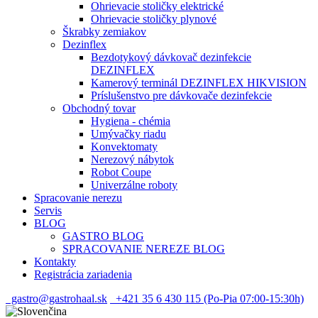
Ohrievacie stoličky elektrické
Ohrievacie stoličky plynové
Škrabky zemiakov
Dezinflex
Bezdotykový dávkovač dezinfekcie
DEZINFLEX
Kamerový terminál DEZINFLEX HIKVISION
Príslušenstvo pre dávkovače dezinfekcie
Obchodný tovar
Hygiena - chémia
Umývačky riadu
Konvektomaty
Nerezový nábytok
Robot Coupe
Univerzálne roboty
Spracovanie nerezu
Servis
BLOG
GASTRO BLOG
SPRACOVANIE NEREZE BLOG
Kontakty
Registrácia zariadenia
gastro@gastrohaal.sk
+421 35 6 430 115 (Po-Pia 07:00-15:30h)