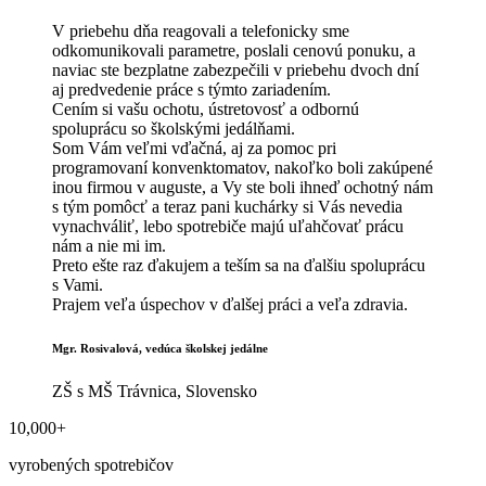
V priebehu dňa reagovali a telefonicky sme
odkomunikovali parametre, poslali cenovú ponuku, a
naviac ste bezplatne zabezpečili v priebehu dvoch dní
aj predvedenie práce s týmto zariadením.
Cením si vašu ochotu, ústretovosť a odbornú
spoluprácu so školskými jedálňami.
Som Vám veľmi vďačná, aj za pomoc pri
programovaní konvenktomatov, nakoľko boli zakúpené
inou firmou v auguste, a Vy ste boli ihneď ochotný nám
s tým pomôcť a teraz pani kuchárky si Vás nevedia
vynachváliť, lebo spotrebiče majú uľahčovať prácu
nám a nie mi im.
Preto ešte raz ďakujem a teším sa na ďalšiu spoluprácu
s Vami.
Prajem veľa úspechov v ďalšej práci a veľa zdravia.
Mgr. Rosivalová, vedúca školskej jedálne
ZŠ s MŠ Trávnica, Slovensko
10,000
+
vyrobených spotrebičov