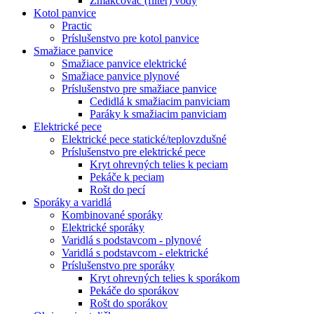
Zmäkčovač (filter) vody
Kotol panvice
Practic
Príslušenstvo pre kotol panvice
Smažiace panvice
Smažiace panvice elektrické
Smažiace panvice plynové
Príslušenstvo pre smažiace panvice
Cedidlá k smažiacim panviciam
Paráky k smažiacim panviciam
Elektrické pece
Elektrické pece statické/teplovzdušné
Príslušenstvo pre elektrické pece
Kryt ohrevných telies k peciam
Pekáče k peciam
Rošt do pecí
Sporáky a varidlá
Kombinované sporáky
Elektrické sporáky
Varidlá s podstavcom - plynové
Varidlá s podstavcom - elektrické
Príslušenstvo pre sporáky
Kryt ohrevných telies k sporákom
Pekáče do sporákov
Rošt do sporákov