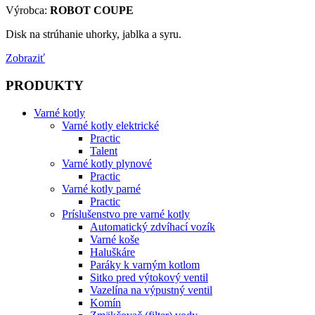
Výrobca:
ROBOT COUPE
Disk na strúhanie uhorky, jablka a syru.
Zobraziť
PRODUKTY
Varné kotly
Varné kotly elektrické
Practic
Talent
Varné kotly plynové
Practic
Varné kotly parné
Practic
Príslušenstvo pre varné kotly
Automatický zdvíhací vozík
Varné koše
Haluškáre
Paráky k varným kotlom
Sitko pred výtokový ventil
Vazelína na výpustný ventil
Komín