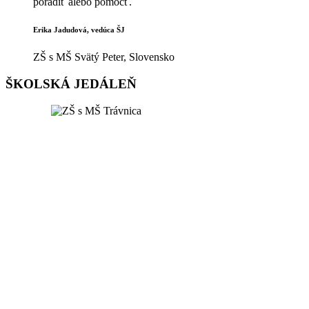
poradiť alebo pomôcť.
Erika Jadudová, vedúca ŠJ
ZŠ s MŠ Svätý Peter, Slovensko
ŠKOLSKÁ JEDÁLEŇ