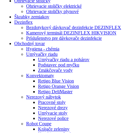
Ohrievacie stoličky
Ohrievacie stoličky elektrické
Ohrievacie stoličky plynové
Škrabky zemiakov
Dezinflex
Bezdotykový dávkovač dezinfekcie DEZINFLEX
Kamerový terminál DEZINFLEX HIKVISION
Príslušenstvo pre dávkovače dezinfekcie
Obchodný tovar
Hygiena - chémia
Umývačky riadu
Umývačky riadu a pohárov
Podstavec pod myčku
Zmäkčovače vody
Konvektomaty
Retigo Blue Vision
Retigo Orange Vision
Retigo DeliMaster
Nerezový nábytok
Pracovné stoly
Nerezové drezy
Umývacie stoly
Nerezové police
Robot Coupe
Krájače zeleniny