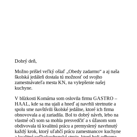
Dobrý deň,
Možno prišiel veľký ošiaľ „Obedy zadarmo“ a aj naša
školská jedáleň dostala tú možnosť od svojho
zamestnávateľa mesta KN, na vylepšenie našej
kuchyne.
V blízkosti Komárna som oslovila firmu GASTRO –
HAAL, kde sa ma ujali a hneď aj navrhli stretnutie a
spolu sme navštívili školské jedálne, ktoré ich firma
obnovovala a aj zariadila. Bol to dobrý návrh, lebo na
vlastné oči som sa mohla presvedčiť a s úžasom som
obdivovala tú kvalitnú prácu a premyslený navrhnutý
každý krok, ktorý uľahčí prácu zamestnancov kuchyne
a kvalitné veľkokuchynské stroje, ktoré boli odborne