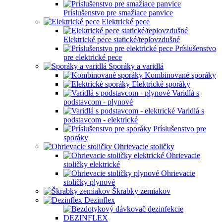
Príslušenstvo pre smažiace panvice
Elektrické pece
Elektrické pece statické/teplovzdušné
Príslušenstvo
pre elektrické pece
Sporáky a varidlá
Kombinované sporáky
Elektrické sporáky
Varidlá s
podstavcom - plynové
Varidlá s
podstavcom - elektrické
Príslušenstvo pre
sporáky
Ohrievacie stoličky
Ohrievacie
stoličky elektrické
Ohrievacie
stoličky plynové
Škrabky zemiakov
Dezinflex