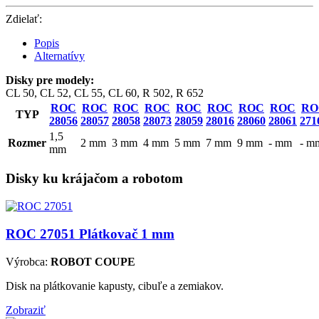
Zdielať:
Popis
Alternatívy
Disky pre modely:
CL 50, CL 52, CL 55, CL 60, R 502, R 652
ROC
ROC
ROC
ROC
ROC
ROC
ROC
ROC
RO
TYP
28056
28057
28058
28073
28059
28016
28060
28061
271
1,5
Rozmer
2 mm
3 mm
4 mm
5 mm
7 mm
9 mm
- mm
- m
mm
Disky ku krájačom a robotom
ROC 27051
Plátkovač 1 mm
Výrobca:
ROBOT COUPE
Disk na plátkovanie kapusty, cibuľe a zemiakov.
Zobraziť