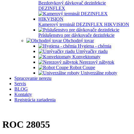
Bezdotykový dávkovač dezinfekcie
DEZINFLEX
Kamerový terminál DEZINFLEX HIKVISION
Príslušenstvo pre dávkovače dezinfekcie
Obchodný tovar
Hygiena - chémia
Umývačky riadu
Konvektomaty
Nerezový nábytok
Robot Coupe
Univerzálne roboty
Spracovanie nerezu
Servis
BLOG
Kontakty
Registrácia zariadenia
ROC 28055