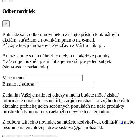
Odber noviniek
×
Prihláste sa k odberu noviniek a získajte prístup k aktuálnym
akciám, súťažiam a novinkám priamo na e-mail.
Získajte tiež jednorazovú 3% zľavu z Vášho nákupu.
* nevzťahuje sa na náhradné diely a na akciové ponuky
* zľavu je možné uplatniť iba jedenkrát pre jeden subjekt
(stravovacie zariadenie)
Vaše meno:
Emailová adresa:
Zadaním Vašej emailovej adresy a mena budete môcť získať
informácie o našich novinkách, zaujímavostiach, a zvýhodnených
aktuálne prebiehajúcich sezónnych ponukách na naše produkty
prostredníctvom nami zasielaného newsletter-u emailom.
Z odberu takýchto noviniek sa môžete kedykoľvek odhlásiť
tu
alebo
písomne na emailovej adrese siskova@gastrohaal.sk