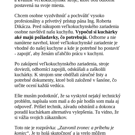
postavená na svoje miesta.
Chcem osobne vyzdvihnúť a pochváliť vysoko
profesionálny a prívetivý prístup pána Ing. Roberta
Dikácza. Pred nákupom veľkokuchynského zariadenia
osobne navštívil našu kuchyňu.
Vypočul si kuchárky
aké majú požiadavky, čo potrebujú.
Odborne a nie
nanútene navrhol, ktoré veľkokuchynské zariadenie je
vhodné do našej kuchyne a kde je potrebné ho postaviť
- zapojiť, aby ženám uľahčilo prácu v kuchyni.
Po zakúpení veľkokuchynského zariadenia, stroje
doviezli, odborníci zapojili, odskúšali a zaškolili
kuchárky. K strojom sme obdŕžali záručné listy a
potrebné dokumenty, ktoré boli založené v šanóne, čo
určite ocení každá vedúca.
Ešte musím podotknúť, že sa vyskytol nejaký technický
problém, napísala som mail a do pár hodín som mala aj
odpoveď. Prišiel technik, závadu odstránil a dokonca
poradil kuchárkam alternatívu vylepšenia. Tu vidno, že
si vážia svojich zákazníkov.
Toto nie je rozprávka: „
Zazvonil zvonec a príbehu je
koniec
“. Je to holá skutočnosť a ja vrelo môžem