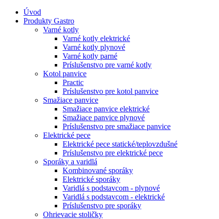
Úvod
Produkty Gastro
Varné kotly
Varné kotly elektrické
Varné kotly plynové
Varné kotly parné
Príslušenstvo pre varné kotly
Kotol panvice
Practic
Príslušenstvo pre kotol panvice
Smažiace panvice
Smažiace panvice elektrické
Smažiace panvice plynové
Príslušenstvo pre smažiace panvice
Elektrické pece
Elektrické pece statické/teplovzdušné
Príslušenstvo pre elektrické pece
Sporáky a varidlá
Kombinované sporáky
Elektrické sporáky
Varidlá s podstavcom - plynové
Varidlá s podstavcom - elektrické
Príslušenstvo pre sporáky
Ohrievacie stoličky