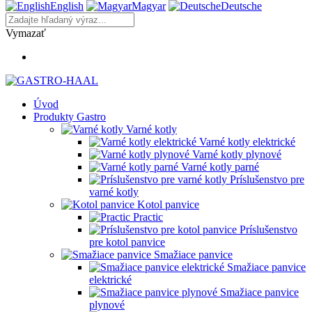
English
Magyar
Deutsche
Vymazať
Úvod
Produkty Gastro
Varné kotly
Varné kotly elektrické
Varné kotly plynové
Varné kotly parné
Príslušenstvo pre
varné kotly
Kotol panvice
Practic
Príslušenstvo
pre kotol panvice
Smažiace panvice
Smažiace panvice
elektrické
Smažiace panvice
plynové