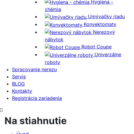
Hygiena -
chémia
Umývačky riadu
Konvektomaty
Nerezový
nábytok
Robot Coupe
Univerzálne
roboty
Spracovanie nerezu
Servis
BLOG
Kontakty
Registrácia zariadenia
Na stiahnutie
Úvod