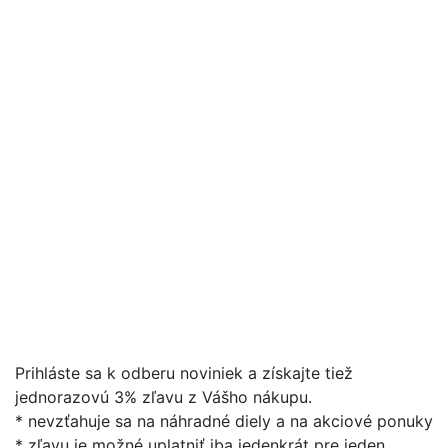
Prihláste sa k odberu noviniek a získajte tiež
jednorazovú 3% zľavu z Vášho nákupu.
* nevzťahuje sa na náhradné diely a na akciové ponuky
* zľavu je možné uplatniť iba jedenkrát pre jeden