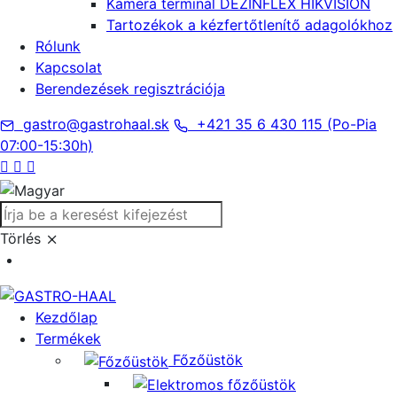
Kamera terminál DEZINFLEX HIKVISION
Tartozékok a kézfertőtlenítő adagolókhoz
Rólunk
Kapcsolat
Berendezések regisztrációja
gastro@gastrohaal.sk
+421 35 6 430 115 (Po-Pia
07:00-15:30h)
Törlés
Kezdőlap
Termékek
Főzőüstök