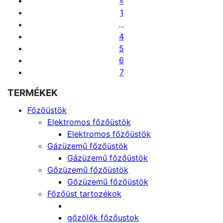
«
1
...
4
5
6
7
TERMÉKEK
Főzőüstök
Elektromos főzőüstök
Elektromos főzőüstök
Gázüzemű főzőüstök
Gázüzemű főzőüstök
Gőzüzemű főzőüstök
Gőzüzemű főzőüstök
Főzőüst tartozékok
gőzölők főzőustok