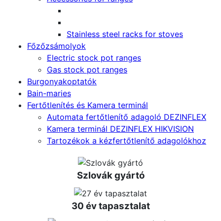
Stainless steel racks for stoves
Főzőzsámolyok
Electric stock pot ranges
Gas stock pot ranges
Burgonyakoptatók
Bain-maries
Fertőtlenítés és Kamera terminál
Automata fertőtlenítő adagoló DEZINFLEX
Kamera terminál DEZINFLEX HIKVISION
Tartozékok a kézfertőtlenítő adagolókhoz
Szlovák gyártó
30 év tapasztalat