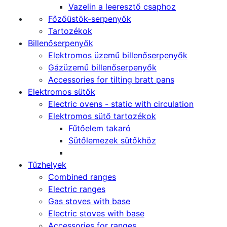
Vazelin a leeresztő csaphoz
Főzőüstök-serpenyők
Tartozékok
Billenőserpenyők
Elektromos üzemű billenőserpenyők
Gázüzemű billenőserpenyők
Accessories for tilting bratt pans
Elektromos sütők
Electric ovens - static with circulation
Elektromos sütő tartozékok
Fűtőelem takaró
Sütőlemezek sütőkhöz
Tűzhelyek
Combined ranges
Electric ranges
Gas stoves with base
Electric stoves with base
Accessories for ranges