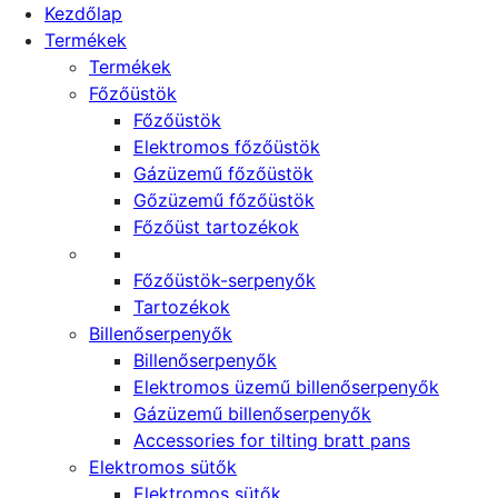
Kezdőlap
Termékek
Termékek
Főzőüstök
Főzőüstök
Elektromos főzőüstök
Gázüzemű főzőüstök
Gőzüzemű főzőüstök
Főzőüst tartozékok
Főzőüstök-serpenyők
Tartozékok
Billenőserpenyők
Billenőserpenyők
Elektromos üzemű billenőserpenyők
Gázüzemű billenőserpenyők
Accessories for tilting bratt pans
Elektromos sütők
Elektromos sütők