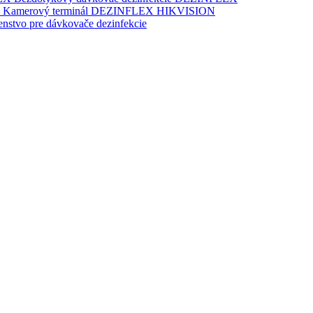
Kamerový terminál DEZINFLEX HIKVISION
šenstvo pre dávkovače dezinfekcie