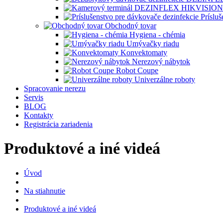
Príslu
Obchodný tovar
Hygiena - chémia
Umývačky riadu
Konvektomaty
Nerezový nábytok
Robot Coupe
Univerzálne roboty
Spracovanie nerezu
Servis
BLOG
Kontakty
Registrácia zariadenia
Produktové a iné videá
Úvod
Na stiahnutie
Produktové a iné videá