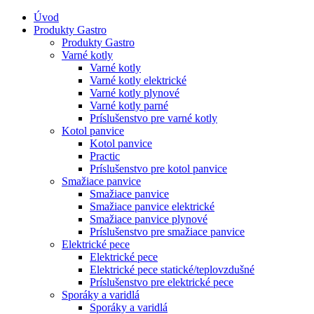
Úvod
Produkty Gastro
Produkty Gastro
Varné kotly
Varné kotly
Varné kotly elektrické
Varné kotly plynové
Varné kotly parné
Príslušenstvo pre varné kotly
Kotol panvice
Kotol panvice
Practic
Príslušenstvo pre kotol panvice
Smažiace panvice
Smažiace panvice
Smažiace panvice elektrické
Smažiace panvice plynové
Príslušenstvo pre smažiace panvice
Elektrické pece
Elektrické pece
Elektrické pece statické/teplovzdušné
Príslušenstvo pre elektrické pece
Sporáky a varidlá
Sporáky a varidlá