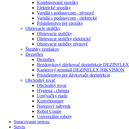
Kombinované sporáky
Elektrické sporáky
Varidlá s podstavcom - plynové
Varidlá s podstavcom - elektrické
Príslušenstvo pre sporáky
Ohrievacie stoličky
Ohrievacie stoličky
Ohrievacie stoličky elektrické
Ohrievacie stoličky plynové
Škrabky zemiakov
Dezinflex
Dezinflex
Bezdotykový dávkovač dezinfekcie DEZINFLEX
Kamerový terminál DEZINFLEX HIKVISION
Príslušenstvo pre dávkovače dezinfekcie
Obchodný tovar
Obchodný tovar
Hygiena - chémia
Umývačky riadu
Konvektomaty
Nerezový nábytok
Robot Coupe
Univerzálne roboty
Spracovanie nerezu
Servis