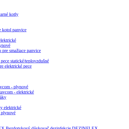
varné kotly
e kotol panvice
lektrické
lynové
o pre smažiace panvice
 pece statické/teplovzdušné
re elektrické pece
avcom - plynové
tavcom - elektrické
ráky
y elektrické
y plynové
Bezdotykový dávkovač dezinfekcie DEZINFLEX