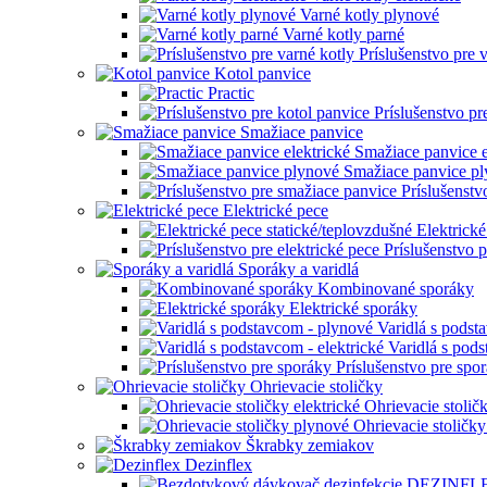
Varné kotly plynové
Varné kotly parné
Príslušenstvo pre 
Kotol panvice
Practic
Príslušenstvo pr
Smažiace panvice
Smažiace panvice e
Smažiace panvice p
Príslušenstv
Elektrické pece
Elektrické
Príslušenstvo p
Sporáky a varidlá
Kombinované sporáky
Elektrické sporáky
Varidlá s podst
Varidlá s pods
Príslušenstvo pre spo
Ohrievacie stoličky
Ohrievacie stoličk
Ohrievacie stoličk
Škrabky zemiakov
Dezinflex