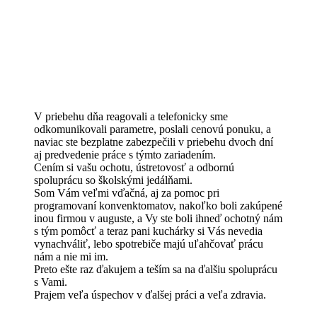
V priebehu dňa reagovali a telefonicky sme
odkomunikovali parametre, poslali cenovú ponuku, a
naviac ste bezplatne zabezpečili v priebehu dvoch dní
aj predvedenie práce s týmto zariadením.
Cením si vašu ochotu, ústretovosť a odbornú
spoluprácu so školskými jedálňami.
Som Vám veľmi vďačná, aj za pomoc pri
programovaní konvenktomatov, nakoľko boli zakúpené
inou firmou v auguste, a Vy ste boli ihneď ochotný nám
s tým pomôcť a teraz pani kuchárky si Vás nevedia
vynachváliť, lebo spotrebiče majú uľahčovať prácu
nám a nie mi im.
Preto ešte raz ďakujem a teším sa na ďalšiu spoluprácu
s Vami.
Prajem veľa úspechov v ďalšej práci a veľa zdravia.