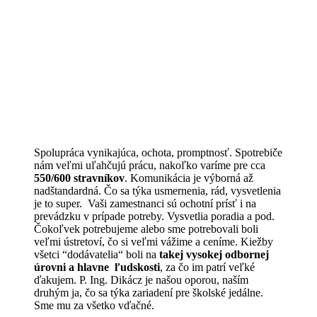
Spolupráca vynikajúca, ochota, promptnosť. Spotrebiče
nám veľmi uľahčujú prácu, nakoľko varíme pre cca
550/600 stravníkov
. Komunikácia je výborná až
nadštandardná. Čo sa týka usmernenia, rád, vysvetlenia
je to super. Vaši zamestnanci sú ochotní prísť i na
prevádzku v prípade potreby. Vysvetlia poradia a pod.
Čokoľvek potrebujeme alebo sme potrebovali boli
veľmi ústretoví, čo si veľmi vážime a ceníme. Kiežby
všetci “dodávatelia“ boli na
takej vysokej odbornej
úrovni a hlavne ľudskosti
, za čo im patrí veľké
ďakujem. P. Ing. Dikácz je našou oporou, naším
druhým ja, čo sa týka zariadení pre školské jedálne.
Sme mu za všetko vďačné.