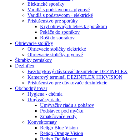
Elektrické sporáky
Varidlá s podstavcom - plynové
Varidlá s podstavcom - elektrické
Príslušenstvo pre sporáky
Kryt ohrevných telies k sporákom
Pekáče do sporákov
Rošt do sporákov
Ohrievacie stoličky
Ohrievacie stoličky elektrické
Ohrievacie stoličky plynové
Škrabky zemiakov
Dezinflex
Bezdotykový dávkovač dezinfekcie DEZINFLEX
Kamerový terminál DEZINFLEX HIKVISION
Príslušenstvo pre dávkovače dezinfekcie
Obchodný tovar
Hygiena - chémia
Umývačky riadu
Umývačky riadu a pohárov
Podstavec pod myčku
Zmäkčovače vody
Konvektomaty
Retigo Blue Vision
Retigo Orange Vision
Retigo DeliMaster