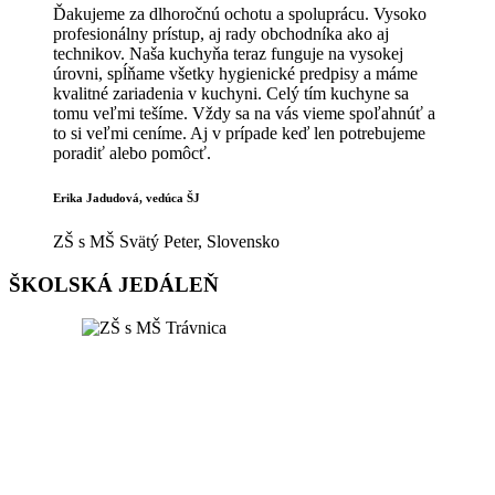
Ďakujeme za dlhoročnú ochotu a spoluprácu. Vysoko
profesionálny prístup, aj rady obchodníka ako aj
technikov. Naša kuchyňa teraz funguje na vysokej
úrovni, spĺňame všetky hygienické predpisy a máme
kvalitné zariadenia v kuchyni. Celý tím kuchyne sa
tomu veľmi tešíme. Vždy sa na vás vieme spoľahnúť a
to si veľmi ceníme. Aj v prípade keď len potrebujeme
poradiť alebo pomôcť.
Erika Jadudová, vedúca ŠJ
ZŠ s MŠ Svätý Peter, Slovensko
ŠKOLSKÁ JEDÁLEŇ