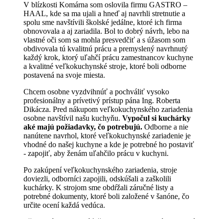
V blízkosti Komárna som oslovila firmu GASTRO –
HAAL, kde sa ma ujali a hneď aj navrhli stretnutie a
spolu sme navštívili školské jedálne, ktoré ich firma
obnovovala a aj zariadila. Bol to dobrý návrh, lebo na
vlastné oči som sa mohla presvedčiť a s úžasom som
obdivovala tú kvalitnú prácu a premyslený navrhnutý
každý krok, ktorý uľahčí prácu zamestnancov kuchyne
a kvalitné veľkokuchynské stroje, ktoré boli odborne
postavená na svoje miesta.
Chcem osobne vyzdvihnúť a pochváliť vysoko
profesionálny a prívetivý prístup pána Ing. Roberta
Dikácza. Pred nákupom veľkokuchynského zariadenia
osobne navštívil našu kuchyňu.
Vypočul si kuchárky
aké majú požiadavky, čo potrebujú.
Odborne a nie
nanútene navrhol, ktoré veľkokuchynské zariadenie je
vhodné do našej kuchyne a kde je potrebné ho postaviť
- zapojiť, aby ženám uľahčilo prácu v kuchyni.
Po zakúpení veľkokuchynského zariadenia, stroje
doviezli, odborníci zapojili, odskúšali a zaškolili
kuchárky. K strojom sme obdŕžali záručné listy a
potrebné dokumenty, ktoré boli založené v šanóne, čo
určite ocení každá vedúca.