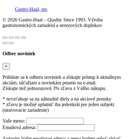
Gastro-Haal, sro
© 2026 Gastro-Haal – Quality Since 1993. Výroba
gastronomických zariadení a nerezových doplnkov
Odber noviniek
×
Prihláste sa k odberu noviniek a získajte prístup k aktuálnym
akciám, súťažiam a novinkám priamo na e-mail.
Získajte tiež jednorazovú 3% zľavu z Vášho nákupu.
* nevzťahuje sa na náhradné diely a na akciové ponuky
* zľavu je možné uplatniť iba jedenkrát pre jeden subjekt
(stravovacie zariadenie)
Vaše meno:
Emailová adresa:
Zadaním Vašej emailovej adresy a mena budete môcť získať