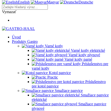
English
Magyar
Deutsche
Vymazať
Úvod
Produkty Gastro
Varné kotly
Varné kotly elektrické
Varné kotly plynové
Varné kotly parné
Príslušenstvo pre
varné kotly
Kotol panvice
Practic
Príslušenstvo
pre kotol panvice
Smažiace panvice
Smažiace panvice
elektrické
Smažiace panvice
plynové