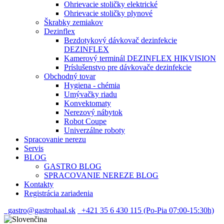
Ohrievacie stoličky elektrické
Ohrievacie stoličky plynové
Škrabky zemiakov
Dezinflex
Bezdotykový dávkovač dezinfekcie
DEZINFLEX
Kamerový terminál DEZINFLEX HIKVISION
Príslušenstvo pre dávkovače dezinfekcie
Obchodný tovar
Hygiena - chémia
Umývačky riadu
Konvektomaty
Nerezový nábytok
Robot Coupe
Univerzálne roboty
Spracovanie nerezu
Servis
BLOG
GASTRO BLOG
SPRACOVANIE NEREZE BLOG
Kontakty
Registrácia zariadenia
gastro@gastrohaal.sk
+421 35 6 430 115 (Po-Pia 07:00-15:30h)