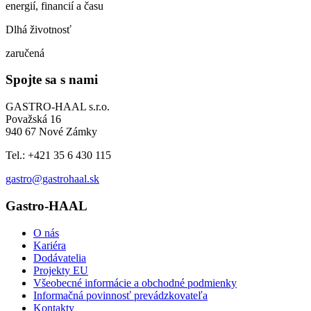
energií, financií a času
Dlhá životnosť
zaručená
Spojte sa s nami
GASTRO-HAAL s.r.o.
Považská 16
940 67 Nové Zámky
Tel.: +421 35 6 430 115
gastro@gastrohaal.sk
Gastro-HAAL
O nás
Kariéra
Dodávatelia
Projekty EU
Všeobecné informácie a obchodné podmienky
Informačná povinnosť prevádzkovateľa
Kontakty