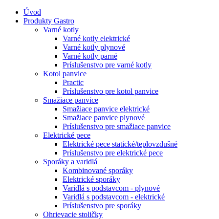
Úvod
Produkty Gastro
Varné kotly
Varné kotly elektrické
Varné kotly plynové
Varné kotly parné
Príslušenstvo pre varné kotly
Kotol panvice
Practic
Príslušenstvo pre kotol panvice
Smažiace panvice
Smažiace panvice elektrické
Smažiace panvice plynové
Príslušenstvo pre smažiace panvice
Elektrické pece
Elektrické pece statické/teplovzdušné
Príslušenstvo pre elektrické pece
Sporáky a varidlá
Kombinované sporáky
Elektrické sporáky
Varidlá s podstavcom - plynové
Varidlá s podstavcom - elektrické
Príslušenstvo pre sporáky
Ohrievacie stoličky