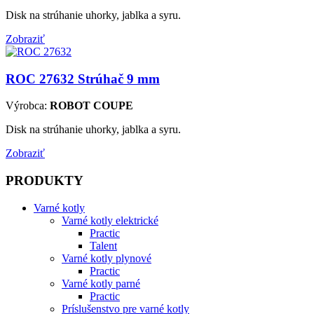
Disk na strúhanie uhorky, jablka a syru.
Zobraziť
ROC 27632
Strúhač 9 mm
Výrobca:
ROBOT COUPE
Disk na strúhanie uhorky, jablka a syru.
Zobraziť
PRODUKTY
Varné kotly
Varné kotly elektrické
Practic
Talent
Varné kotly plynové
Practic
Varné kotly parné
Practic
Príslušenstvo pre varné kotly