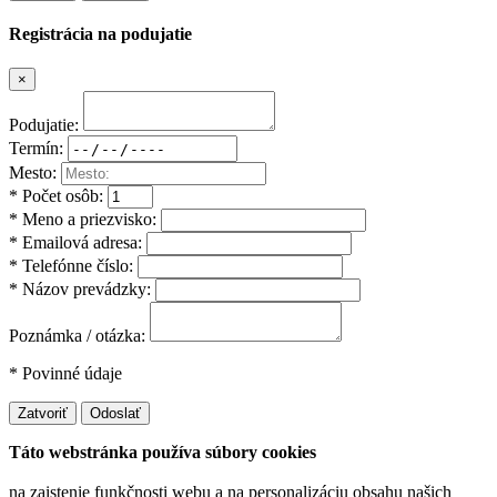
Registrácia na podujatie
×
Podujatie:
Termín:
Mesto:
* Počet osôb:
* Meno a priezvisko:
* Emailová adresa:
* Telefónne číslo:
* Názov prevádzky:
Poznámka / otázka:
* Povinné údaje
Zatvoriť
Odoslať
Táto webstránka používa súbory cookies
na zaistenie funkčnosti webu a na personalizáciu obsahu našich