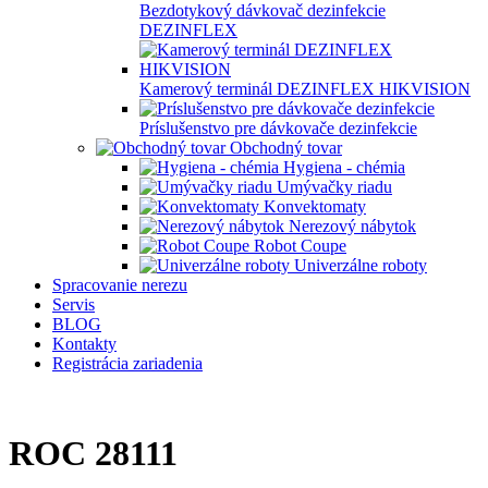
Bezdotykový dávkovač dezinfekcie
DEZINFLEX
Kamerový terminál DEZINFLEX HIKVISION
Príslušenstvo pre dávkovače dezinfekcie
Obchodný tovar
Hygiena - chémia
Umývačky riadu
Konvektomaty
Nerezový nábytok
Robot Coupe
Univerzálne roboty
Spracovanie nerezu
Servis
BLOG
Kontakty
Registrácia zariadenia
ROC 28111