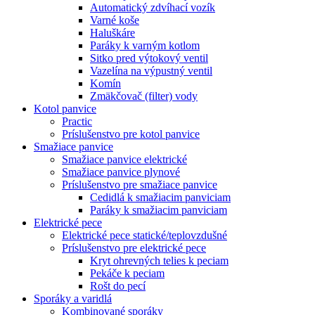
Automatický zdvíhací vozík
Varné koše
Haluškáre
Paráky k varným kotlom
Sitko pred výtokový ventil
Vazelína na výpustný ventil
Komín
Zmäkčovač (filter) vody
Kotol panvice
Practic
Príslušenstvo pre kotol panvice
Smažiace panvice
Smažiace panvice elektrické
Smažiace panvice plynové
Príslušenstvo pre smažiace panvice
Cedidlá k smažiacim panviciam
Paráky k smažiacim panviciam
Elektrické pece
Elektrické pece statické/teplovzdušné
Príslušenstvo pre elektrické pece
Kryt ohrevných telies k peciam
Pekáče k peciam
Rošt do pecí
Sporáky a varidlá
Kombinované sporáky