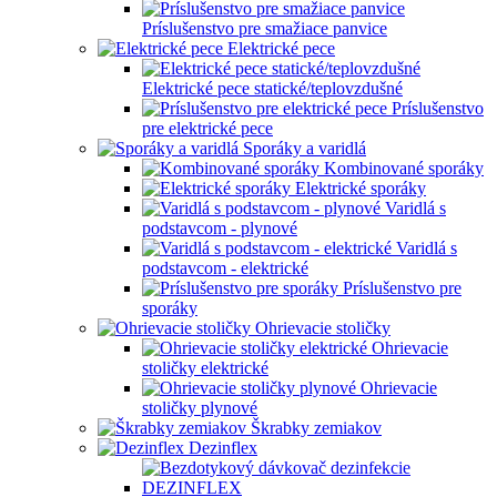
Príslušenstvo pre smažiace panvice
Elektrické pece
Elektrické pece statické/teplovzdušné
Príslušenstvo
pre elektrické pece
Sporáky a varidlá
Kombinované sporáky
Elektrické sporáky
Varidlá s
podstavcom - plynové
Varidlá s
podstavcom - elektrické
Príslušenstvo pre
sporáky
Ohrievacie stoličky
Ohrievacie
stoličky elektrické
Ohrievacie
stoličky plynové
Škrabky zemiakov
Dezinflex