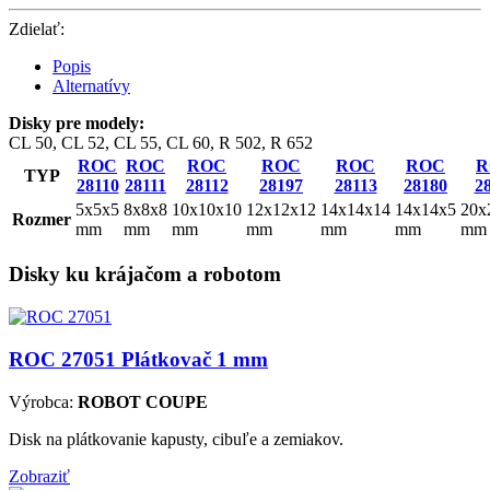
Zdielať:
Popis
Alternatívy
Disky pre modely:
CL 50, CL 52, CL 55, CL 60, R 502, R 652
ROC
ROC
ROC
ROC
ROC
ROC
R
TYP
28110
28111
28112
28197
28113
28180
2
5x5x5
8x8x8
10x10x10
12x12x12
14x14x14
14x14x5
20x
Rozmer
mm
mm
mm
mm
mm
mm
mm
Disky ku krájačom a robotom
ROC 27051
Plátkovač 1 mm
Výrobca:
ROBOT COUPE
Disk na plátkovanie kapusty, cibuľe a zemiakov.
Zobraziť