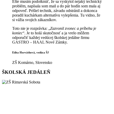
Ešte musím podotknúť, že sa vyskytol nejaký technický
problém, napísala som mail a do pár hodín som mala aj
odpoveď. Prišiel technik, závadu odstránil a dokonca
poradil kuchárkam alternatívu vylepšenia. Tu vidno, že
si vážia svojich zákazníkov.
Toto nie je rozprávka: „
Zazvonil zvonec a príbehu je
koniec
“. Je to holá skutočnosť a ja vrelo môžem
odporučiť každej vedúcej školskej jedálne firmu
GASTRO – HAAL Nové Zámky.
Edita Horváthová, vedúca ŠJ
ZŠ Komárno, Slovensko
ŠKOLSKÁ JEDÁLEŇ