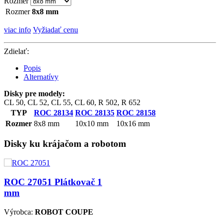
Rozmer
Rozmer
8x8 mm
viac info
Vyžiadať cenu
Zdielať:
Popis
Alternatívy
Disky pre modely:
CL 50, CL 52, CL 55, CL 60, R 502, R 652
TYP
ROC 28134
ROC 28135
ROC 28158
Rozmer
8x8 mm
10x10 mm
10x16 mm
Disky ku krájačom a robotom
ROC 27051
Plátkovač 1
mm
Výrobca:
ROBOT COUPE