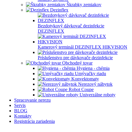
Škrabky zemiakov
Dezinflex
Bezdotykový dávkovač dezinfekcie
DEZINFLEX
Kamerový terminál DEZINFLEX HIKVISION
Príslušenstvo pre dávkovače dezinfekcie
Obchodný tovar
Hygiena - chémia
Umývačky riadu
Konvektomaty
Nerezový nábytok
Robot Coupe
Univerzálne roboty
Spracovanie nerezu
Servis
BLOG
Kontakty
Registrácia zariadenia