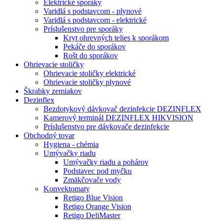
Elektrické sporáky
Varidlá s podstavcom - plynové
Varidlá s podstavcom - elektrické
Príslušenstvo pre sporáky
Kryt ohrevných telies k sporákom
Pekáče do sporákov
Rošt do sporákov
Ohrievacie stoličky
Ohrievacie stoličky elektrické
Ohrievacie stoličky plynové
Škrabky zemiakov
Dezinflex
Bezdotykový dávkovač dezinfekcie DEZINFLEX
Kamerový terminál DEZINFLEX HIKVISION
Príslušenstvo pre dávkovače dezinfekcie
Obchodný tovar
Hygiena - chémia
Umývačky riadu
Umývačky riadu a pohárov
Podstavec pod myčku
Zmäkčovače vody
Konvektomaty
Retigo Blue Vision
Retigo Orange Vision
Retigo DeliMaster