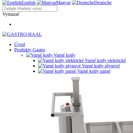
English
Magyar
Deutsche
Vymazať
Úvod
Produkty Gastro
Varné kotly
Varné kotly elektrické
Varné kotly plynové
Varné kotly parné