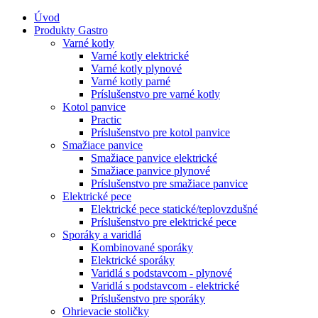
Úvod
Produkty Gastro
Varné kotly
Varné kotly elektrické
Varné kotly plynové
Varné kotly parné
Príslušenstvo pre varné kotly
Kotol panvice
Practic
Príslušenstvo pre kotol panvice
Smažiace panvice
Smažiace panvice elektrické
Smažiace panvice plynové
Príslušenstvo pre smažiace panvice
Elektrické pece
Elektrické pece statické/teplovzdušné
Príslušenstvo pre elektrické pece
Sporáky a varidlá
Kombinované sporáky
Elektrické sporáky
Varidlá s podstavcom - plynové
Varidlá s podstavcom - elektrické
Príslušenstvo pre sporáky
Ohrievacie stoličky