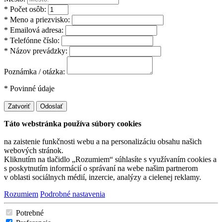
* Počet osôb:
* Meno a priezvisko:
* Emailová adresa:
* Telefónne číslo:
* Názov prevádzky:
Poznámka / otázka:
* Povinné údaje
Zatvoriť
Odoslať
Táto webstránka používa súbory cookies
na zaistenie funkčnosti webu a na personalizáciu obsahu našich
webových stránok.
Kliknutím na tlačidlo „Rozumiem“ súhlasíte s využívaním cookies a
s poskytnutím informácií o správaní na webe našim partnerom
v oblasti sociálnych médií, inzercie, analýzy a cielenej reklamy.
Rozumiem
Podrobné nastavenia
Potrebné