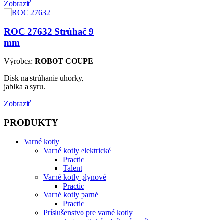
Zobraziť
ROC 27632
Strúhač 9
mm
Výrobca:
ROBOT COUPE
Disk na strúhanie uhorky,
jablka a syru.
Zobraziť
PRODUKTY
Varné kotly
Varné kotly elektrické
Practic
Talent
Varné kotly plynové
Practic
Varné kotly parné
Practic
Príslušenstvo pre varné kotly