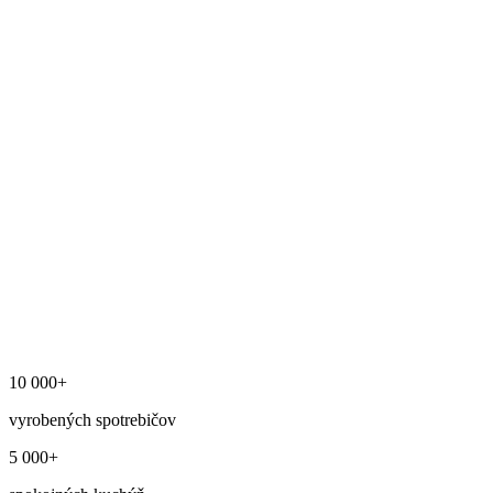
10 000
+
vyrobených spotrebičov
5 000
+