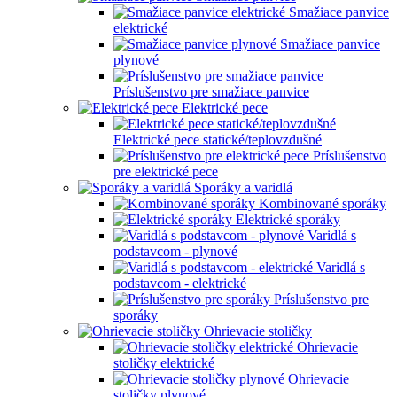
Smažiace panvice
elektrické
Smažiace panvice
plynové
Príslušenstvo pre smažiace panvice
Elektrické pece
Elektrické pece statické/teplovzdušné
Príslušenstvo
pre elektrické pece
Sporáky a varidlá
Kombinované sporáky
Elektrické sporáky
Varidlá s
podstavcom - plynové
Varidlá s
podstavcom - elektrické
Príslušenstvo pre
sporáky
Ohrievacie stoličky
Ohrievacie
stoličky elektrické
Ohrievacie
stoličky plynové