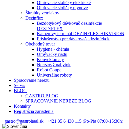
Ohrievacie stoličky elektrické
Ohrievacie stoličky plynové
Škrabky zemiakov
Dezinflex
Bezdotykový dávkovač dezinfekcie
DEZINFLEX
Kamerový terminál DEZINFLEX HIKVISION
Príslušenstvo pre dávkovače dezinfekcie
Obchodný tovar
Hygiena - chémia
Umývačky riadu
Konvektomaty
Nerezový nábytok
Robot Coupe
Univerzálne roboty
Spracovanie nerezu
Servis
BLOG
GASTRO BLOG
SPRACOVANIE NEREZE BLOG
Kontakty
Registrácia zariadenia
gastro@gastrohaal.sk
+421 35 6 430 115 (Po-Pia 07:00-15:30h)