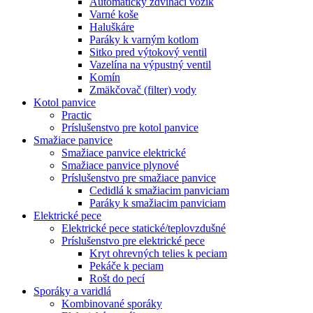
Automatický zdvíhací vozík
Varné koše
Haluškáre
Paráky k varným kotlom
Sitko pred výtokový ventil
Vazelína na výpustný ventil
Komín
Zmäkčovač (filter) vody
Kotol panvice
Practic
Príslušenstvo pre kotol panvice
Smažiace panvice
Smažiace panvice elektrické
Smažiace panvice plynové
Príslušenstvo pre smažiace panvice
Cedidlá k smažiacim panviciam
Paráky k smažiacim panviciam
Elektrické pece
Elektrické pece statické/teplovzdušné
Príslušenstvo pre elektrické pece
Kryt ohrevných telies k peciam
Pekáče k peciam
Rošt do pecí
Sporáky a varidlá
Kombinované sporáky