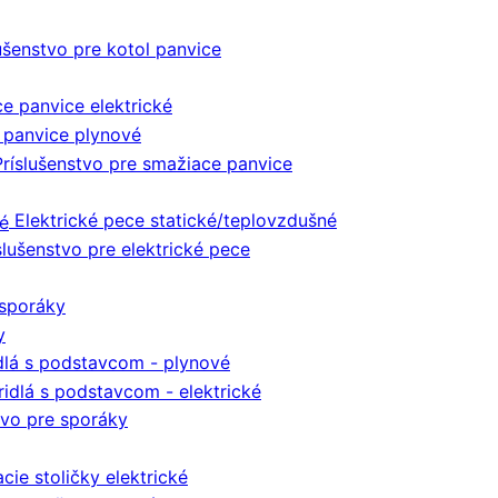
ušenstvo pre kotol panvice
e panvice elektrické
 panvice plynové
Príslušenstvo pre smažiace panvice
Elektrické pece statické/teplovzdušné
slušenstvo pre elektrické pece
sporáky
y
dlá s podstavcom - plynové
ridlá s podstavcom - elektrické
tvo pre sporáky
cie stoličky elektrické