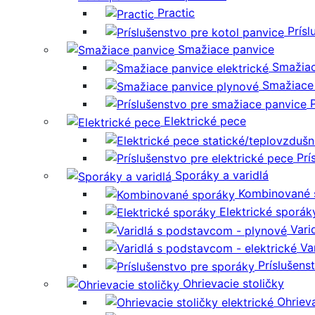
Practic
Prísl
Smažiace panvice
Smažiac
Smažiace
Elektrické pece
Prí
Sporáky a varidlá
Kombinované 
Elektrické sporák
Vari
Va
Príslušens
Ohrievacie stoličky
Ohrieva