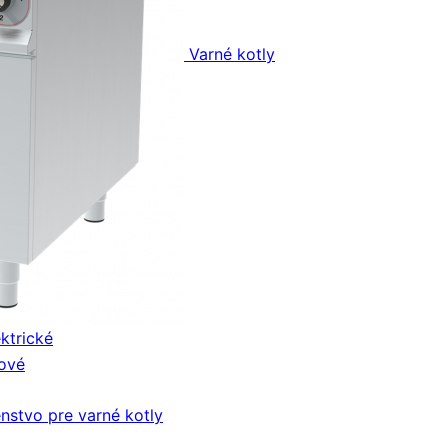
Varné kotly
ektrické
nové
enstvo pre varné kotly