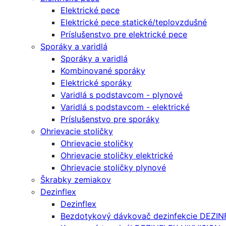
Elektrické pece
Elektrické pece statické/teplovzdušné
Príslušenstvo pre elektrické pece
Sporáky a varidlá
Sporáky a varidlá
Kombinované sporáky
Elektrické sporáky
Varidlá s podstavcom - plynové
Varidlá s podstavcom - elektrické
Príslušenstvo pre sporáky
Ohrievacie stoličky
Ohrievacie stoličky
Ohrievacie stoličky elektrické
Ohrievacie stoličky plynové
Škrabky zemiakov
Dezinflex
Dezinflex
Bezdotykový dávkovač dezinfekcie DEZIN