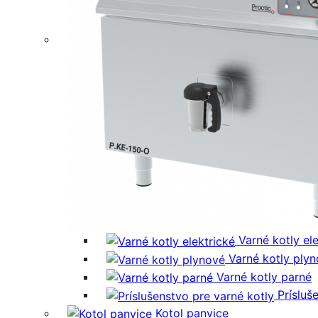
Varné kotly el
Varné kotly ply
Varné kotly parné
Prísluš
Kotol panvice