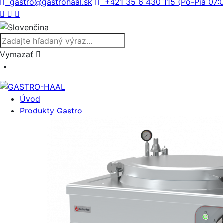
gastro@gastrohaal.sk
+421 35 6 430 115 (Po-Pia 07:
Vymazať
Úvod
Produkty Gastro