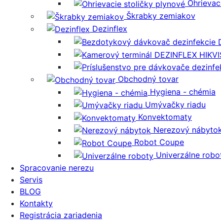
Ohrievac
Škrabky zemiakov
Dezinflex
Obchodný tovar
Hygiena - chémia
Umývačky riadu
Konvektomaty
Nerezový nábyto
Robot Coupe
Univerzálne robo
Spracovanie nerezu
Servis
BLOG
Kontakty
Registrácia zariadenia