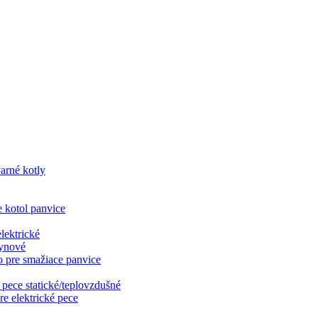
varné kotly
e kotol panvice
lektrické
lynové
o pre smažiace panvice
 pece statické/teplovzdušné
re elektrické pece