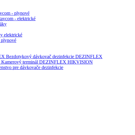
avcom - plynové
tavcom - elektrické
ráky
y elektrické
y plynové
Bezdotykový dávkovač dezinfekcie DEZINFLEX
Kamerový terminál DEZINFLEX HIKVISION
šenstvo pre dávkovače dezinfekcie