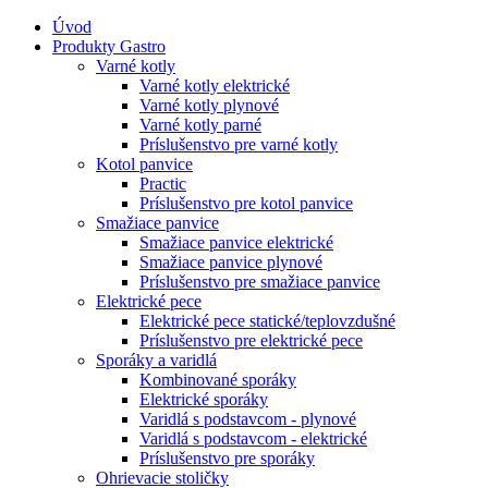
Úvod
Produkty Gastro
Varné kotly
Varné kotly elektrické
Varné kotly plynové
Varné kotly parné
Príslušenstvo pre varné kotly
Kotol panvice
Practic
Príslušenstvo pre kotol panvice
Smažiace panvice
Smažiace panvice elektrické
Smažiace panvice plynové
Príslušenstvo pre smažiace panvice
Elektrické pece
Elektrické pece statické/teplovzdušné
Príslušenstvo pre elektrické pece
Sporáky a varidlá
Kombinované sporáky
Elektrické sporáky
Varidlá s podstavcom - plynové
Varidlá s podstavcom - elektrické
Príslušenstvo pre sporáky
Ohrievacie stoličky