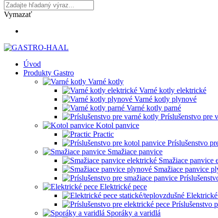
Vymazať
Úvod
Produkty Gastro
Varné kotly
Varné kotly elektrické
Varné kotly plynové
Varné kotly parné
Príslušenstvo pre 
Kotol panvice
Practic
Príslušenstvo pr
Smažiace panvice
Smažiace panvice e
Smažiace panvice p
Príslušenstv
Elektrické pece
Elektrické
Príslušenstvo p
Sporáky a varidlá