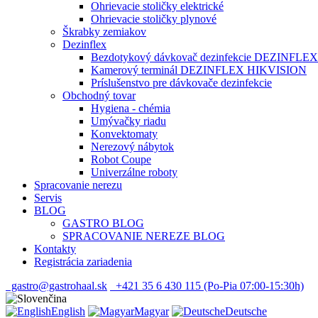
Ohrievacie stoličky elektrické
Ohrievacie stoličky plynové
Škrabky zemiakov
Dezinflex
Bezdotykový dávkovač dezinfekcie DEZINFLEX
Kamerový terminál DEZINFLEX HIKVISION
Príslušenstvo pre dávkovače dezinfekcie
Obchodný tovar
Hygiena - chémia
Umývačky riadu
Konvektomaty
Nerezový nábytok
Robot Coupe
Univerzálne roboty
Spracovanie nerezu
Servis
BLOG
GASTRO BLOG
SPRACOVANIE NEREZE BLOG
Kontakty
Registrácia zariadenia
gastro@gastrohaal.sk
+421 35 6 430 115 (Po-Pia 07:00-15:30h)
English
Magyar
Deutsche