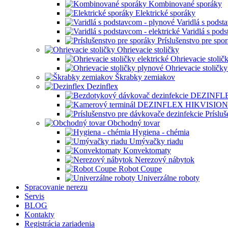
Kombinované sporáky
Elektrické sporáky
Varidlá s podst
Varidlá s pods
Príslušenstvo pre spo
Ohrievacie stoličky
Ohrievacie stoličk
Ohrievacie stoličk
Škrabky zemiakov
Dezinflex
Príslu
Obchodný tovar
Hygiena - chémia
Umývačky riadu
Konvektomaty
Nerezový nábytok
Robot Coupe
Univerzálne roboty
Spracovanie nerezu
Servis
BLOG
Kontakty
Registrácia zariadenia