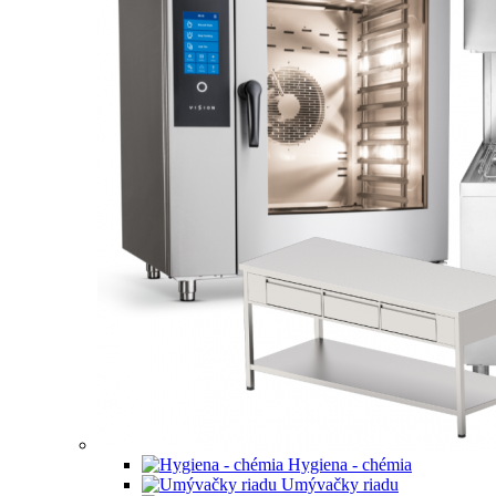
Hygiena - chémia
Umývačky riadu