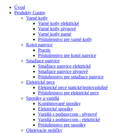
Úvod
Produkty Gastro
Varné kotly
Varné kotly elektrické
Varné kotly plynové
Varné kotly parné
Príslušenstvo pre varné kotly
Kotol panvice
Practic
Príslušenstvo pre kotol panvice
Smažiace panvice
Smažiace panvice elektrické
Smažiace panvice plynové
Príslušenstvo pre smažiace panvice
Elektrické pece
Elektrické pece statické/teplovzdušné
Príslušenstvo pre elektrické pece
Sporáky a varidlá
Kombinované sporáky
Elektrické sporáky
Varidlá s podstavcom - plynové
Varidlá s podstavcom - elektrické
Príslušenstvo pre sporáky
Ohrievacie stoličky