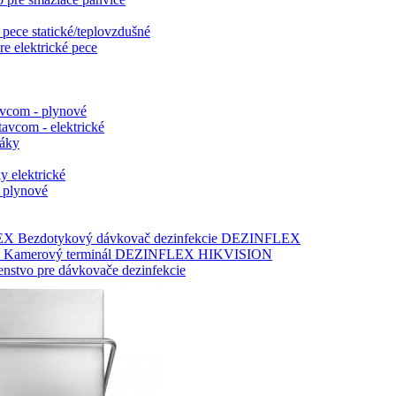
 pece statické/teplovzdušné
re elektrické pece
avcom - plynové
tavcom - elektrické
ráky
y elektrické
y plynové
Bezdotykový dávkovač dezinfekcie DEZINFLEX
Kamerový terminál DEZINFLEX HIKVISION
šenstvo pre dávkovače dezinfekcie