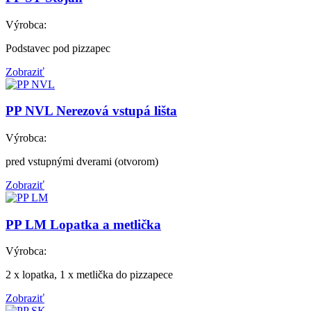
Výrobca:
Podstavec pod pizzapec
Zobraziť
PP NVL
Nerezová vstupá lišta
Výrobca:
pred vstupnými dverami (otvorom)
Zobraziť
PP LM
Lopatka a metlička
Výrobca:
2 x lopatka, 1 x metlička do pizzapece
Zobraziť