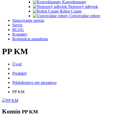
Konvektomaty
Nerezový nábytok
Robot Coupe
Univerzálne roboty
Spracovanie nerezu
Servis
BLOG
Kontakty
Registrácia zariadenia
PP KM
Úvod
Produkty
Príslušenstvo pre pizzapece
PP KM
Komín
PP KM