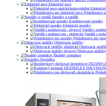
Elektrické pece
Elektrické
Príslušenstvo p
Sporáky a varidlá
Kombinované sporáky
Elektrické sporáky
Varidlá s podst
Varidlá s pods
Príslušenstvo pre spo
Ohrievacie stoličky
Ohrievacie stoličk
Ohrievacie stoličk
Škrabky zemiakov
Dezinflex
Príslu