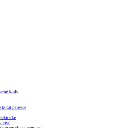
varné kotly
e kotol panvice
lektrické
lynové
o pre smažiace panvice