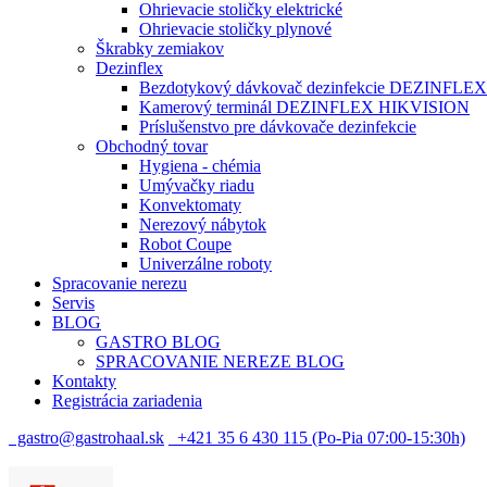
Ohrievacie stoličky elektrické
Ohrievacie stoličky plynové
Škrabky zemiakov
Dezinflex
Bezdotykový dávkovač dezinfekcie DEZINFLEX
Kamerový terminál DEZINFLEX HIKVISION
Príslušenstvo pre dávkovače dezinfekcie
Obchodný tovar
Hygiena - chémia
Umývačky riadu
Konvektomaty
Nerezový nábytok
Robot Coupe
Univerzálne roboty
Spracovanie nerezu
Servis
BLOG
GASTRO BLOG
SPRACOVANIE NEREZE BLOG
Kontakty
Registrácia zariadenia
gastro@gastrohaal.sk
+421 35 6 430 115 (Po-Pia 07:00-15:30h)