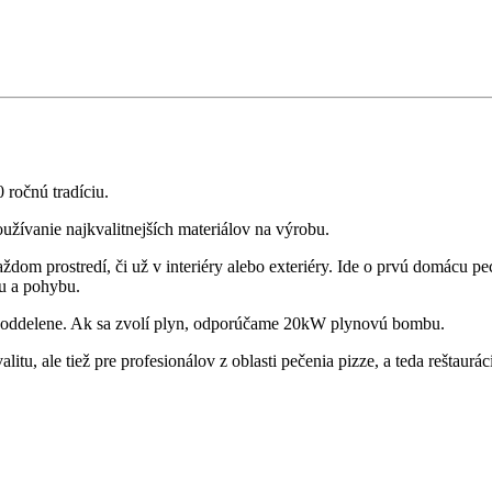
 ročnú tradíciu.
oužívanie najkvalitnejších materiálov na výrobu.
 prostredí, či už v interiéry alebo exteriéry. Ide o prvú domácu pec 
ru a pohybu.
aj oddelene. Ak sa zvolí plyn, odporúčame 20kW plynovú bombu.
itu, ale tiež pre profesionálov z oblasti pečenia pizze, a teda reštaurác