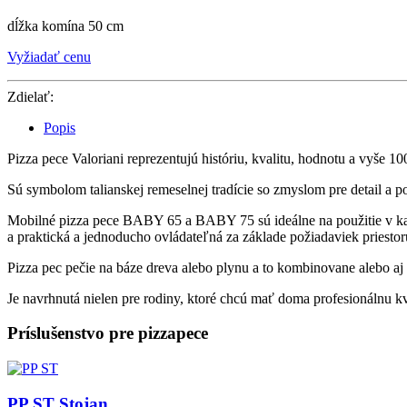
dĺžka komína 50 cm
Vyžiadať cenu
Zdielať:
Popis
Pizza pece Valoriani reprezentujú históriu, kvalitu, hodnotu a vyše 100
Sú symbolom talianskej remeselnej tradície so zmyslom pre detail a p
Mobilné pizza pece BABY 65 a BABY 75 sú ideálne na použitie v každom
a praktická a jednoducho ovládateľná za základe požiadaviek priesto
Pizza pec pečie na báze dreva alebo plynu a to kombinovane alebo 
Je navrhnutá nielen pre rodiny, ktoré chcú mať doma profesionálnu kval
Príslušenstvo pre pizzapece
PP ST
Stojan