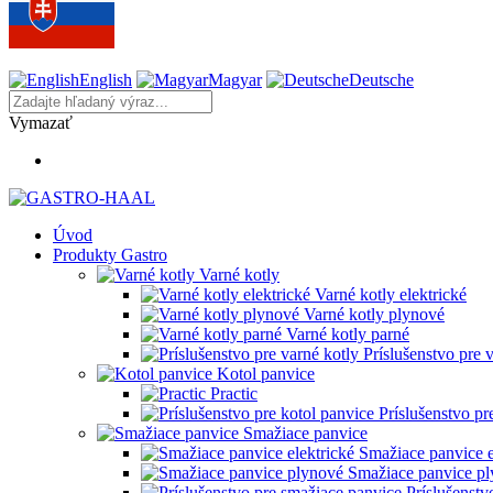
English
Magyar
Deutsche
Vymazať
Úvod
Produkty Gastro
Varné kotly
Varné kotly elektrické
Varné kotly plynové
Varné kotly parné
Príslušenstvo pre 
Kotol panvice
Practic
Príslušenstvo pr
Smažiace panvice
Smažiace panvice e
Smažiace panvice p
Príslušenstv