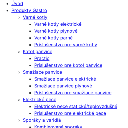
Úvod
Produkty Gastro
Varné kotly
Varné kotly elektrické
Varné kotly plynové
Varné kotly parné
Príslušenstvo pre varné kotly
Kotol panvice
Practic
Príslušenstvo pre kotol panvice
Smažiace panvice
Smažiace panvice elektrické
Smažiace panvice plynové
Príslušenstvo pre smažiace panvice
Elektrické pece
Elektrické pece statické/teplovzdušné
Príslušenstvo pre elektrické pece
Sporáky a varidlá
Kombinované sporáky