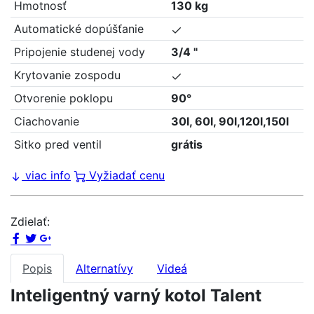
Hmotnosť
130 kg
Automatické dopúšťanie
Pripojenie studenej vody
3/4 "
Krytovanie zospodu
Otvorenie poklopu
90°
Ciachovanie
30l, 60l, 90l,120l,150l
Sitko pred ventil
grátis
viac info
Vyžiadať cenu
Zdielať:
Popis
Alternatívy
Videá
Inteligentný varný kotol Talent