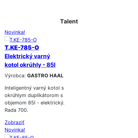
Talent
Novinka!
T.KE-785-O
Elektrický varný
kotol okrúhly - 85l
Výrobca:
GASTRO HAAL
Inteligentný varný kotol s
okrúhlym duplikátorom s
objemom 85l - elektrický.
Rada 700.
Zobraziť
Novinka!