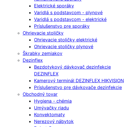
Elektrické sporáky
Varidlá s podstavcom - plynové
Varidlá s podstavcom - elektrické
Príslušenstvo pre sporáky
Ohrievacie stoličky
Ohrievacie stoličky elektrické
Ohrievacie stoličky plynové
Škrabky zemiakov
Dezinflex
Bezdotykový dávkovač dezinfekcie
DEZINFLEX
Kamerový terminál DEZINFLEX HIKVISION
Príslušenstvo pre dávkovače dezinfekcie
Obchodný tovar
Hygiena - chémia
Umývačky riadu
Konvektomaty
Nerezový nábytok