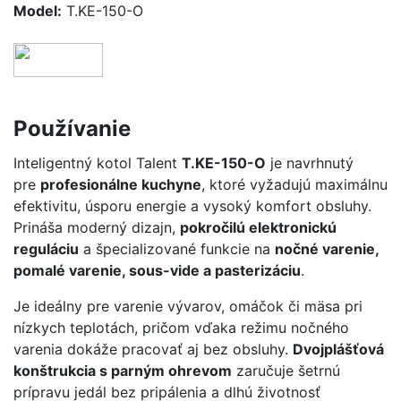
Model:
T.KE-150-O
Používanie
Inteligentný kotol Talent
T.KE-150-O
je navrhnutý
pre
profesionálne kuchyne
, ktoré vyžadujú maximálnu
efektivitu, úsporu energie a vysoký komfort obsluhy.
Prináša moderný dizajn,
pokročilú elektronickú
reguláciu
a špecializované funkcie na
nočné varenie,
pomalé varenie, sous-vide a pasterizáciu
.
Je ideálny pre varenie vývarov, omáčok či mäsa pri
nízkych teplotách, pričom vďaka režimu nočného
varenia dokáže pracovať aj bez obsluhy.
Dvojplášťová
konštrukcia s parným ohrevom
zaručuje šetrnú
prípravu jedál bez pripálenia a dlhú životnosť