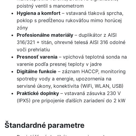
poistný ventil s manometrom
Hygiena a komfort
– vstavaná tlaková sprcha,
poklop s predĺženou rukoväťou mimo horúcej
zóny
Profesionálne materiály
– duplikátor z AISI
316/321 + titán, ohrevné telesá AISI 316 odolné
voči prehriatiu
Presnosť varenia
– vpichová teplotná sonda na
varenie podľa presnej teploty v jadre
Digitálne funkcie
– záznam HACCP, monitoring
spotreby vody a energie, upozornenia na
servisné úkony, konektivita (WiFi, WLAN, USB)
Praktické doplnky
– vstavaná zásuvka 230 V
(IPX5) pre pripojenie ďalších zariadení do 2 kW
Štandardné parametre