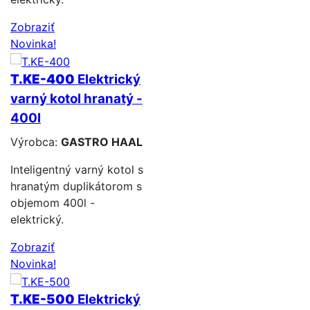
Zobraziť
Novinka!
T.KE-400
Elektrický
varný kotol hranatý -
400l
Výrobca:
GASTRO HAAL
Inteligentný varný kotol s
hranatým duplikátorom s
objemom 400l -
elektrický.
Zobraziť
Novinka!
T.KE-500
Elektrický