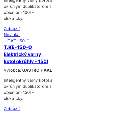
Inteligentný varný kotol s
okrúhlym duplikátorom s
objemom 100l -
elektrický.
Zobraziť
Novinka!
T.KE-150-O
Elektrický varný
kotol okrúhly - 150l
Výrobca:
GASTRO HAAL
Inteligentný varný kotol s
okrúhlym duplikátorom s
objemom 150l -
elektrický.
Zobraziť