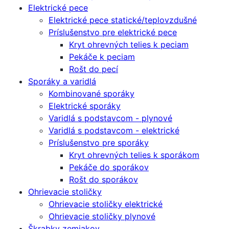
Elektrické pece
Elektrické pece statické/teplovzdušné
Príslušenstvo pre elektrické pece
Kryt ohrevných telies k peciam
Pekáče k peciam
Rošt do pecí
Sporáky a varidlá
Kombinované sporáky
Elektrické sporáky
Varidlá s podstavcom - plynové
Varidlá s podstavcom - elektrické
Príslušenstvo pre sporáky
Kryt ohrevných telies k sporákom
Pekáče do sporákov
Rošt do sporákov
Ohrievacie stoličky
Ohrievacie stoličky elektrické
Ohrievacie stoličky plynové
Škrabky zemiakov