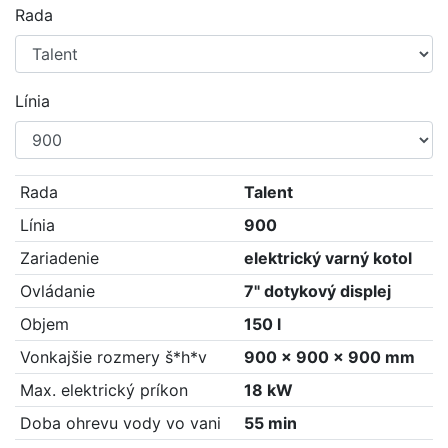
Rada
Línia
Rada
Talent
Línia
900
Zariadenie
elektrický varný kotol
Ovládanie
7" dotykový displej
Objem
150 l
Vonkajšie rozmery š*h*v
900 x 900 x 900 mm
Max. elektrický príkon
18 kW
Doba ohrevu vody vo vani
55 min