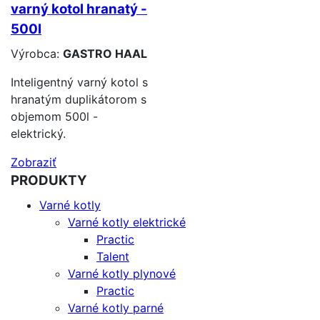
varný kotol hranatý -
500l
Výrobca:
GASTRO HAAL
Inteligentný varný kotol s
hranatým duplikátorom s
objemom 500l -
elektrický.
Zobraziť
PRODUKTY
Varné kotly
Varné kotly elektrické
Practic
Talent
Varné kotly plynové
Practic
Varné kotly parné