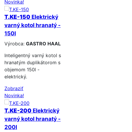
Novinka!
T.KE-150
Elektrický
varný kotol hranatý -
150l
Výrobca:
GASTRO HAAL
Inteligentný varný kotol s
hranatým duplikátorom s
objemom 150l -
elektrický.
Zobraziť
Novinka!
T.KE-200
Elektrický
varný kotol hranatý -
200l