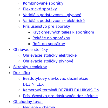
Kombinované sporáky
Elektrické sporáky
Varidlá s podstavcom - plynové
Varidlá s podstavcom - elektrické
Príslušenstvo pre sporáky
Kryt ohrevných telies k sporákom
Pekáče do sporákov
Rošt do sporákov
Ohrievacie stoličky
Ohrievacie stoličky elektrické
Ohrievacie stoličky plynové
Škrabky zemiakov
Dezinflex
Bezdotykový dávkovač dezinfekcie
DEZINFLEX
Kamerový terminál DEZINFLEX HIKVISION
Príslušenstvo pre dávkovače dezinfekcie
Obchodný tovar
Hygiena - chémia