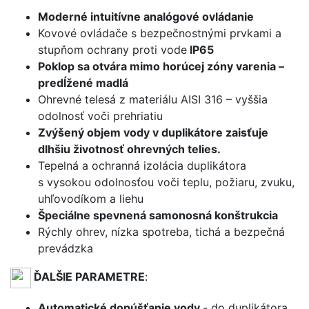
Moderné intuitívne analógové ovládanie
Kovové ovládače s bezpečnostnými prvkami a
stupňom ochrany proti vode
IP65
Poklop sa otvára mimo horúcej zóny varenia –
predĺžené madlá
Ohrevné telesá z materiálu AISI 316 – vyššia
odolnosť voči prehriatiu
Zvýšený objem vody v duplikátore zaisťuje
dlhšiu životnosť ohrevných telies.
Tepelná a ochranná izolácia duplikátora
s vysokou odolnosťou voči teplu, požiaru, zvuku,
uhľovodíkom a liehu
Špeciálne spevnená samonosná konštrukcia
Rýchly ohrev, nízka spotreba, tichá a bezpečná
prevádzka
ĎALŠIE PARAMETRE
:
Automatické dopúšťanie vody
- do duplikátora