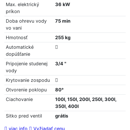
Max. elektrický
36 kW
príkon
Doba ohrevu vody
75 min
vo vani
Hmotnosť
255 kg
Automatické
dopúšťanie
Pripojenie studenej
3/4 "
vody
Krytovanie zospodu
Otvorenie poklopu
80°
Ciachovanie
100l, 150l, 200l, 250l, 300l,
350l, 400l
Sitko pred ventil
grátis
viac info
Vyžiadať cenu