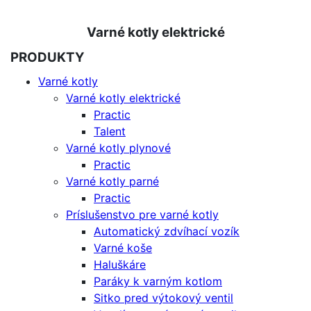
Varné kotly elektrické
PRODUKTY
Varné kotly
Varné kotly elektrické
Practic
Talent
Varné kotly plynové
Practic
Varné kotly parné
Practic
Príslušenstvo pre varné kotly
Automatický zdvíhací vozík
Varné koše
Haluškáre
Paráky k varným kotlom
Sitko pred výtokový ventil