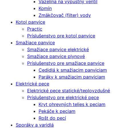
Vazelína na výpustný ventil
Komín
Zmäkčovač (filter) vody
Kotol panvice
Practic
Príslušenstvo pre kotol panvice
Smažiace panvice
Smažiace panvice elektrické
Smažiace panvice plynové
Príslušenstvo pre smažiace panvice
Cedidlá k smažiacim panviciam
Paráky k smažiacim panviciam
Elektrické pece
Elektrické pece statické/teplovzdušné
Príslušenstvo pre elektrické pece
Kryt ohrevných telies k peciam
Pekáče k peciam
Rošt do pecí
Sporáky a varidlá