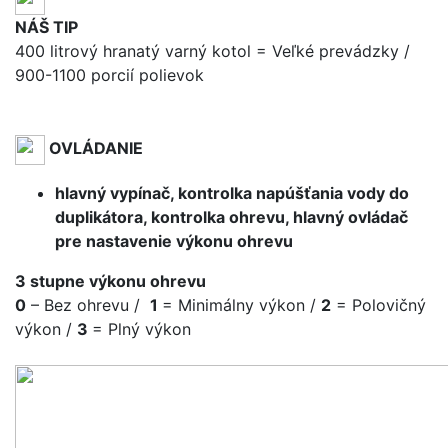
NÁŠ TIP
400 litrový hranatý varný kotol = Veľké prevádzky /
900-1100 porcií polievok
OVLÁDANIE
hlavný vypínač, kontrolka napúšťania vody do
duplikátora, kontrolka ohrevu, hlavný ovládač
pre nastavenie výkonu ohrevu
3 stupne výkonu ohrevu
0
– Bez ohrevu /
1
= Minimálny výkon /
2
= Polovičný
výkon /
3
= Plný výkon