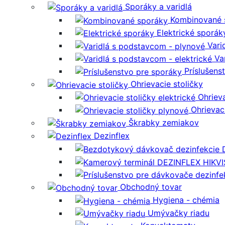
Sporáky a varidlá
Kombinované 
Elektrické sporák
Vari
Va
Príslušens
Ohrievacie stoličky
Ohrieva
Ohrievac
Škrabky zemiakov
Dezinflex
Obchodný tovar
Hygiena - chémia
Umývačky riadu