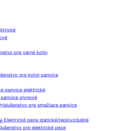
ektrické
nové
enstvo pre varné kotly
ušenstvo pre kotol panvice
e panvice elektrické
 panvice plynové
Príslušenstvo pre smažiace panvice
Elektrické pece statické/teplovzdušné
slušenstvo pre elektrické pece