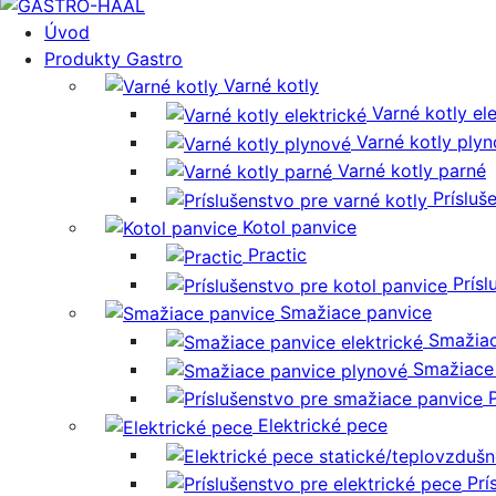
Úvod
Produkty Gastro
Varné kotly
Varné kotly el
Varné kotly ply
Varné kotly parné
Prísluš
Kotol panvice
Practic
Prísl
Smažiace panvice
Smažiac
Smažiace
Elektrické pece
Prí