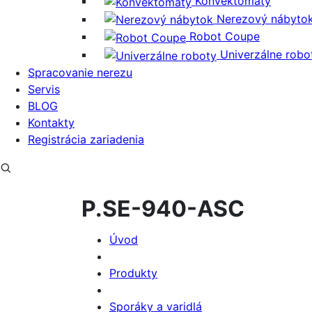
Konvektomaty
Nerezový nábyto
Robot Coupe
Univerzálne robo
Spracovanie nerezu
Servis
BLOG
Kontakty
Registrácia zariadenia
P.SE-940-ASC
Úvod
Produkty
Sporáky a varidlá