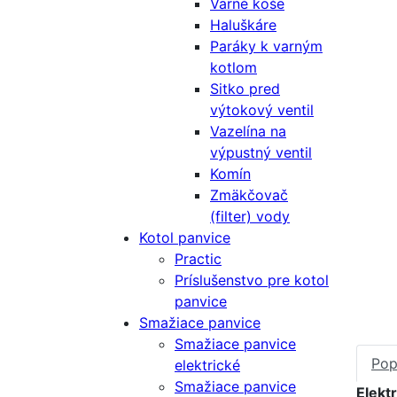
Varné koše
Haluškáre
Paráky k varným
kotlom
Sitko pred
výtokový ventil
Vazelína na
výpustný ventil
Komín
Zmäkčovač
(filter) vody
Kotol panvice
Practic
Príslušenstvo pre kotol
panvice
Smažiace panvice
Smažiace panvice
Pop
elektrické
Smažiace panvice
Elekt