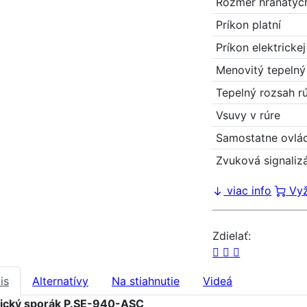
Rozmer hranatých
Príkon platní
Príkon elektrickej
Menovitý tepelný
Tepelný rozsah r
Vsuvy v rúre
Samostatne ovlád
Zvuková signaliz
viac info
Vyž
Zdielať:
is
Alternatívy
Na stiahnutie
Videá
rický sporák P.SE-940-ASC