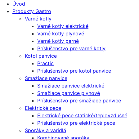
Úvod
Produkty Gastro
Varné kotly
Varné kotly elektrické
Varné kotly plynové
Varné kotly parné
Príslušenstvo pre varné kotly
Kotol panvice
Practic
Príslušenstvo pre kotol panvice
Smažiace panvice
Smažiace panvice elektrické
Smažiace panvice plynové
Príslušenstvo pre smažiace panvice
Elektrické pece
Elektrické pece statické/teplovzdušné
Príslušenstvo pre elektrické pece
Sporáky a varidlá
Kombinované sporáky