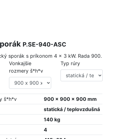
sporák
P.SE-940-ASC
ický sporák s príkonom 4 x 3 kW. Rada 900.
Vonkajšie
Typ rúry
rozmery š*h*v
y š*h*v
900 x 900 x 900 mm
statická / teplovzdušná
140 kg
4