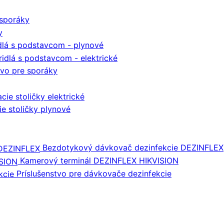
sporáky
y
dlá s podstavcom - plynové
ridlá s podstavcom - elektrické
tvo pre sporáky
cie stoličky elektrické
ie stoličky plynové
Bezdotykový dávkovač dezinfekcie DEZINFLEX
Kamerový terminál DEZINFLEX HIKVISION
Príslušenstvo pre dávkovače dezinfekcie