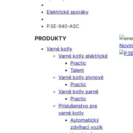
Elektrické sporáky
P.SE-940-ASC
PRODUKTY
Novin
Varné kotly
Varné kotly elektrické
Practic
Talent
Varné kotly plynové
Practic
Varné kotly parné
Practic
Príslušenstvo pre
varné kotly
Automatický
zdvíhací vozík