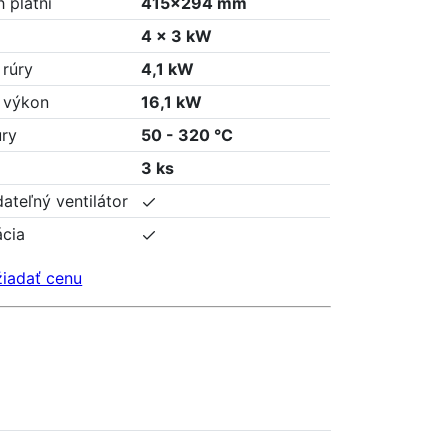
 platní
415x294 mm
4 x 3 kW
 rúry
4,1 kW
 výkon
16,1 kW
úry
50 - 320 °C
3 ks
ateľný ventilátor
ácia
iadať cenu