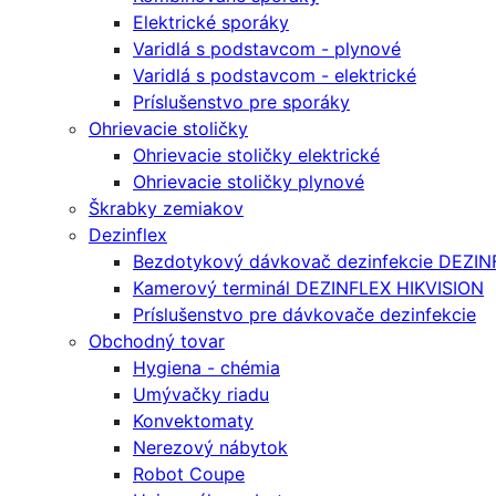
Elektrické sporáky
Varidlá s podstavcom - plynové
Varidlá s podstavcom - elektrické
Príslušenstvo pre sporáky
Ohrievacie stoličky
Ohrievacie stoličky elektrické
Ohrievacie stoličky plynové
Škrabky zemiakov
Dezinflex
Bezdotykový dávkovač dezinfekcie DEZIN
Kamerový terminál DEZINFLEX HIKVISION
Príslušenstvo pre dávkovače dezinfekcie
Obchodný tovar
Hygiena - chémia
Umývačky riadu
Konvektomaty
Nerezový nábytok
Robot Coupe