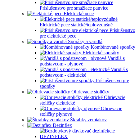
Príslušenstvo pre smažiace panvice
Elektrické pece
Elektrické pece statické/teplovzdušné
Príslušenstvo
pre elektrické pece
Sporáky a varidlá
Kombinované sporáky
Elektrické sporáky
Varidlá s
podstavcom - plynové
Varidlá s
podstavcom - elektrické
Príslušenstvo pre
sporáky
Ohrievacie stoličky
Ohrievacie
stoličky elektrické
Ohrievacie
stoličky plynové
Škrabky zemiakov
Dezinflex