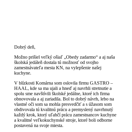
Dobrý deň,
Možno prišiel veľký ošiaľ „Obedy zadarmo“ a aj naša
školská jedáleň dostala tú možnosť od svojho
zamestnávateľa mesta KN, na vylepšenie našej
kuchyne.
V blízkosti Komárna som oslovila firmu GASTRO –
HAAL, kde sa ma ujali a hneď aj navrhli stretnutie a
spolu sme navštívili školské jedálne, ktoré ich firma
obnovovala a aj zariadila. Bol to dobrý návrh, lebo na
vlastné oči som sa mohla presvedčiť a s úžasom som
obdivovala tú kvalitnú prácu a premyslený navrhnutý
každý krok, ktorý uľahčí prácu zamestnancov kuchyne
a kvalitné veľkokuchynské stroje, ktoré boli odborne
postavená na svoje miesta.