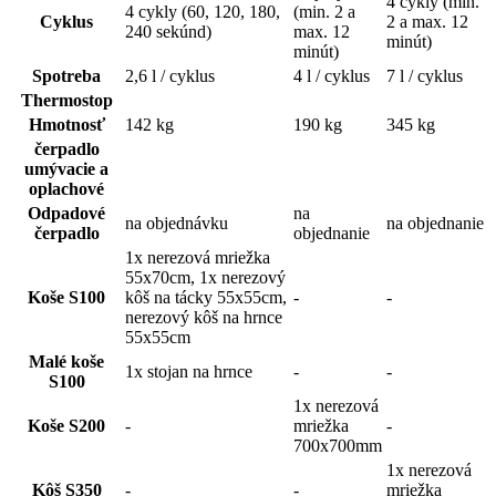
4 cykly (min.
4 cykly (60, 120, 180,
(min. 2 a
Cyklus
2 a max. 12
240 sekúnd)
max. 12
minút)
minút)
Spotreba
2,6 l / cyklus
4 l / cyklus
7 l / cyklus
Thermostop
Hmotnosť
142 kg
190 kg
345 kg
čerpadlo
umývacie a
oplachové
Odpadové
na
na objednávku
na objednanie
čerpadlo
objednanie
1x nerezová mriežka
55x70cm, 1x nerezový
Koše S100
kôš na tácky 55x55cm,
-
-
nerezový kôš na hrnce
55x55cm
Malé koše
1x stojan na hrnce
-
-
S100
1x nerezová
Koše S200
-
mriežka
-
700x700mm
1x nerezová
Kôš S350
-
-
mriežka