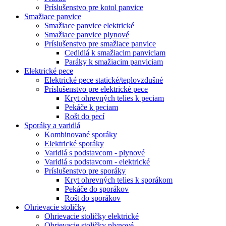
Príslušenstvo pre kotol panvice
Smažiace panvice
Smažiace panvice elektrické
Smažiace panvice plynové
Príslušenstvo pre smažiace panvice
Cedidlá k smažiacim panviciam
Paráky k smažiacim panviciam
Elektrické pece
Elektrické pece statické/teplovzdušné
Príslušenstvo pre elektrické pece
Kryt ohrevných telies k peciam
Pekáče k peciam
Rošt do pecí
Sporáky a varidlá
Kombinované sporáky
Elektrické sporáky
Varidlá s podstavcom - plynové
Varidlá s podstavcom - elektrické
Príslušenstvo pre sporáky
Kryt ohrevných telies k sporákom
Pekáče do sporákov
Rošt do sporákov
Ohrievacie stoličky
Ohrievacie stoličky elektrické
Ohrievacie stoličky plynové