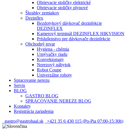
Ohrievacie stoličky elektrické
Ohrievacie stoličky plynové
Škrabky zemiakov
Dezinflex
Bezdotykový dávkovač dezinfekcie
DEZINFLEX
Kamerový terminál DEZINFLEX HIKVISION
Príslušenstvo pre dávkovače dezinfekcie
Obchodný tovar
Hygiena - chémia
Umývačky riadu
Konvektomaty
Nerezový nábytok
Robot Coupe
Univerzálne roboty
Spracovanie nerezu
Servis
BLOG
GASTRO BLOG
SPRACOVANIE NEREZE BLOG
Kontakty
Registrácia zariadenia
gastro@gastrohaal.sk
+421 35 6 430 115 (Po-Pia 07:00-15:30h)