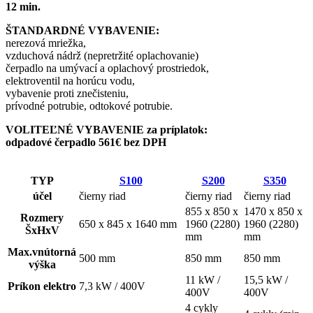
12 min.
ŠTANDARDNÉ VYBAVENIE:
nerezová mriežka,
vzduchová nádrž (nepretržité oplachovanie)
čerpadlo na umývací a oplachový prostriedok,
elektroventil na horúcu vodu,
vybavenie proti znečisteniu,
prívodné potrubie, odtokové potrubie.
VOLITEĽNÉ VYBAVENIE za príplatok:
odpadové čerpadlo
561
€
bez DPH
TYP
S100
S200
S350
účel
čierny riad
čierny riad
čierny riad
855 x 850 x
1470 x 850 x
Rozmery
650 x 845 x 1640 mm
1960 (2280)
1960 (2280)
ŠxHxV
mm
mm
Max.vnútorná
500 mm
850 mm
850 mm
výška
11 kW /
15,5 kW /
Príkon elektro
7,3 kW / 400V
400V
400V
4 cykly