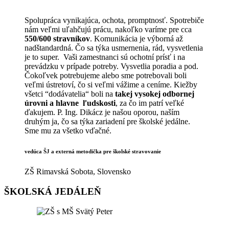
Spolupráca vynikajúca, ochota, promptnosť. Spotrebiče
nám veľmi uľahčujú prácu, nakoľko varíme pre cca
550/600 stravníkov
. Komunikácia je výborná až
nadštandardná. Čo sa týka usmernenia, rád, vysvetlenia
je to super. Vaši zamestnanci sú ochotní prísť i na
prevádzku v prípade potreby. Vysvetlia poradia a pod.
Čokoľvek potrebujeme alebo sme potrebovali boli
veľmi ústretoví, čo si veľmi vážime a ceníme. Kiežby
všetci “dodávatelia“ boli na
takej vysokej odbornej
úrovni a hlavne ľudskosti
, za čo im patrí veľké
ďakujem. P. Ing. Dikácz je našou oporou, naším
druhým ja, čo sa týka zariadení pre školské jedálne.
Sme mu za všetko vďačné.
vedúca ŠJ a externá metodička pre školské stravovanie
ZŠ Rimavská Sobota, Slovensko
ŠKOLSKÁ JEDÁLEŇ