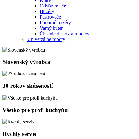
Kutre
Odšťavovače
Blixéry
Pasírovače
Ponorné mixéry
Varný kuter
Čistenie diskov a robotov
Univerzálne roboty
Slovenský výrobca
30 rokov skúseností
Všetko pre profi kuchyňu
Rýchly servis