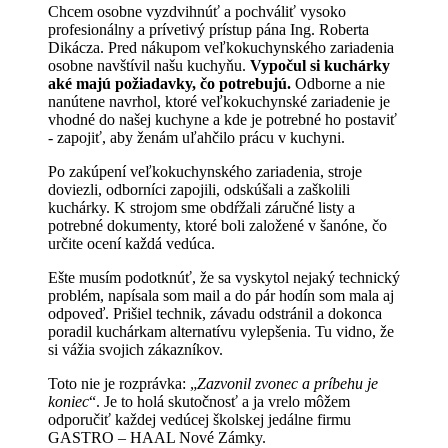
Chcem osobne vyzdvihnúť a pochváliť vysoko
profesionálny a prívetivý prístup pána Ing. Roberta
Dikácza. Pred nákupom veľkokuchynského zariadenia
osobne navštívil našu kuchyňu.
Vypočul si kuchárky
aké majú požiadavky, čo potrebujú.
Odborne a nie
nanútene navrhol, ktoré veľkokuchynské zariadenie je
vhodné do našej kuchyne a kde je potrebné ho postaviť
- zapojiť, aby ženám uľahčilo prácu v kuchyni.
Po zakúpení veľkokuchynského zariadenia, stroje
doviezli, odborníci zapojili, odskúšali a zaškolili
kuchárky. K strojom sme obdŕžali záručné listy a
potrebné dokumenty, ktoré boli založené v šanóne, čo
určite ocení každá vedúca.
Ešte musím podotknúť, že sa vyskytol nejaký technický
problém, napísala som mail a do pár hodín som mala aj
odpoveď. Prišiel technik, závadu odstránil a dokonca
poradil kuchárkam alternatívu vylepšenia. Tu vidno, že
si vážia svojich zákazníkov.
Toto nie je rozprávka: „
Zazvonil zvonec a príbehu je
koniec
“. Je to holá skutočnosť a ja vrelo môžem
odporučiť každej vedúcej školskej jedálne firmu
GASTRO – HAAL Nové Zámky.