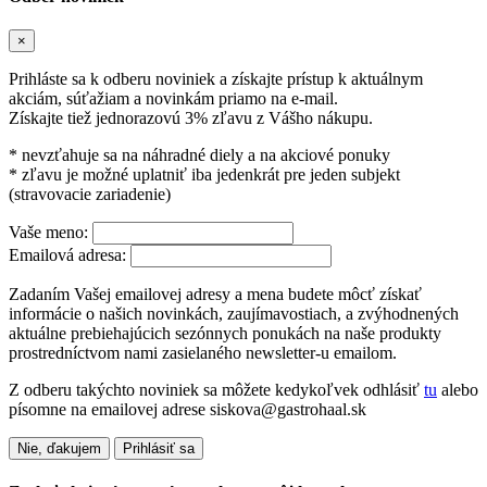
×
Prihláste sa k odberu noviniek a získajte prístup k aktuálnym
akciám, súťažiam a novinkám priamo na e-mail.
Získajte tiež jednorazovú 3% zľavu z Vášho nákupu.
* nevzťahuje sa na náhradné diely a na akciové ponuky
* zľavu je možné uplatniť iba jedenkrát pre jeden subjekt
(stravovacie zariadenie)
Vaše meno:
Emailová adresa:
Zadaním Vašej emailovej adresy a mena budete môcť získať
informácie o našich novinkách, zaujímavostiach, a zvýhodnených
aktuálne prebiehajúcich sezónnych ponukách na naše produkty
prostredníctvom nami zasielaného newsletter-u emailom.
Z odberu takýchto noviniek sa môžete kedykoľvek odhlásiť
tu
alebo
písomne na emailovej adrese siskova@gastrohaal.sk
Nie, ďakujem
Prihlásiť sa