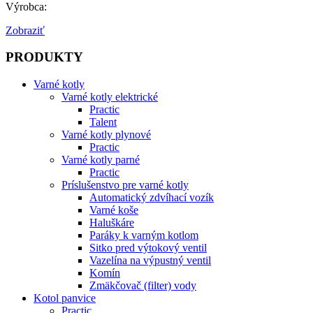
Výrobca:
Zobraziť
PRODUKTY
Varné kotly
Varné kotly elektrické
Practic
Talent
Varné kotly plynové
Practic
Varné kotly parné
Practic
Príslušenstvo pre varné kotly
Automatický zdvíhací vozík
Varné koše
Haluškáre
Paráky k varným kotlom
Sitko pred výtokový ventil
Vazelína na výpustný ventil
Komín
Zmäkčovač (filter) vody
Kotol panvice
Practic