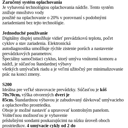
Zaručený systém oplachovania
Je vybavená technológiou oplachovania nádrže. Tento systém
znižuje množstvo vody
použité na oplachovanie o 20% v porovnaní s podobnými
zariadeniami bez tejto technológie.
Jednoduché používanie
Digitálny displej umožňuje vidieť prevádzkovú teplotu, počet
cyklov a stav zariadenia. Elektronická
autodiagnostika umožňuje rýchle zistenie porúch a nastavenie
prevádzkových parametrov.
Špeciálny samočistiaci cyklus, ktorý umýva vnútornú komoru a
nádrž, je súčasťou štandardnej výbavy
všetkých umývačiek riadu a je veľmi užitočný pre minimalizovanie
prác na konci zmeny.
S200
Ideálna pre veľké stravovacie prevádzky. Súčasťou je
kôš
70x70cm,
výška otvorených
dverí je
85cm.
Štandardnou výbavou je zabudovaný dávkovač umývacieho
a oplachového prostriedku.
Oboje je možné nastaviť a upravovať kontrolným panelom.
Voliteľnou možnosťou je vybavenie
príslušnými sondami poukazujúcimi na nízku úroveň oboch
prostriedkov.
4 umývacie cykly od 2 do