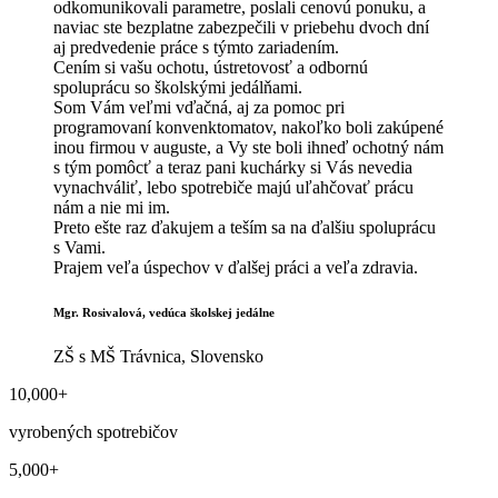
odkomunikovali parametre, poslali cenovú ponuku, a
naviac ste bezplatne zabezpečili v priebehu dvoch dní
aj predvedenie práce s týmto zariadením.
Cením si vašu ochotu, ústretovosť a odbornú
spoluprácu so školskými jedálňami.
Som Vám veľmi vďačná, aj za pomoc pri
programovaní konvenktomatov, nakoľko boli zakúpené
inou firmou v auguste, a Vy ste boli ihneď ochotný nám
s tým pomôcť a teraz pani kuchárky si Vás nevedia
vynachváliť, lebo spotrebiče majú uľahčovať prácu
nám a nie mi im.
Preto ešte raz ďakujem a teším sa na ďalšiu spoluprácu
s Vami.
Prajem veľa úspechov v ďalšej práci a veľa zdravia.
Mgr. Rosivalová, vedúca školskej jedálne
ZŠ s MŠ Trávnica, Slovensko
10,000
+
vyrobených spotrebičov
5,000
+