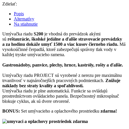
Zdielať:
Popis
Alternatívy
Na stiahnutie
Umývačka riadu
S200
je vhodná do prevádzok akými
sú
reštaurácie, školské jedálne a ďalšie stravovacie prevádzky
a za hodinu dokáže umyť 1500 a viac kusov čierneho riadu.
Má
vysokoúčinné čerpadlá, ktoré zabezpečujú správny tlak vody v
každej tryske umývacieho ramena.
Gastronádoby, panvice, plechy, hrnce, kastróly, rošty a ďalšie.
Umývačky riadu PROJECT sú vyrobené z nerezu pre maximálnu
trvanlivosť v najnáročnejších pracovných podmienkach.
Znižuje
náklady bez straty kvality a spoľahlivosti.
Umývačka riadu je plne automatická. Funkcie sa ovládajú
prostredníctvom ovládacieho panela. Bezpečnostný mikrospínač
blokuje cyklus, ak sú dvere otvorené.
BONUS:
Set umývacieho a oplachového prostriedku
zdarma!