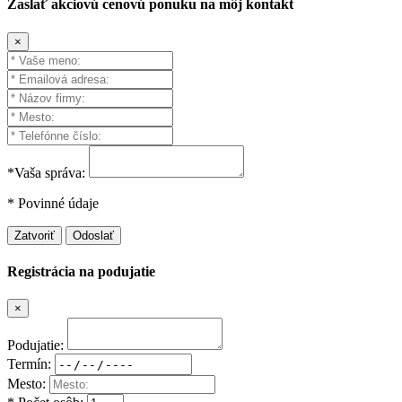
Zaslať akciovú cenovú ponuku na môj kontakt
×
*Vaša správa:
* Povinné údaje
Zatvoriť
Odoslať
Registrácia na podujatie
×
Podujatie:
Termín:
Mesto: