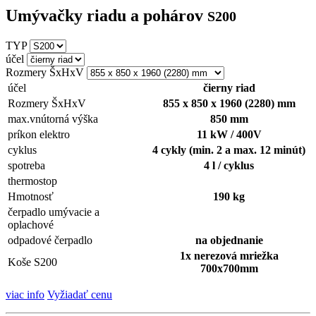
Umývačky riadu a pohárov
S200
TYP
účel
Rozmery ŠxHxV
účel
čierny riad
Rozmery ŠxHxV
855 x 850 x 1960 (2280) mm
max.vnútorná výška
850 mm
príkon elektro
11 kW / 400V
cyklus
4 cykly (min. 2 a max. 12 minút)
spotreba
4 l / cyklus
thermostop
Hmotnosť
190 kg
čerpadlo umývacie a
oplachové
odpadové čerpadlo
na objednanie
1x nerezová mriežka
Koše S200
700x700mm
viac info
Vyžiadať cenu