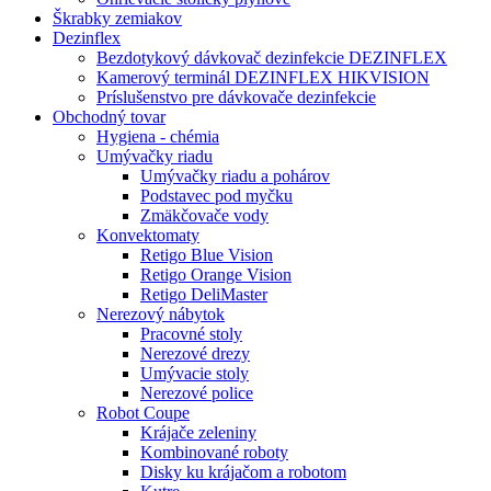
Škrabky zemiakov
Dezinflex
Bezdotykový dávkovač dezinfekcie DEZINFLEX
Kamerový terminál DEZINFLEX HIKVISION
Príslušenstvo pre dávkovače dezinfekcie
Obchodný tovar
Hygiena - chémia
Umývačky riadu
Umývačky riadu a pohárov
Podstavec pod myčku
Zmäkčovače vody
Konvektomaty
Retigo Blue Vision
Retigo Orange Vision
Retigo DeliMaster
Nerezový nábytok
Pracovné stoly
Nerezové drezy
Umývacie stoly
Nerezové police
Robot Coupe
Krájače zeleniny
Kombinované roboty
Disky ku krájačom a robotom