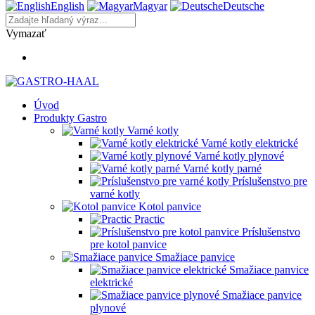
English
Magyar
Deutsche
Vymazať
Úvod
Produkty Gastro
Varné kotly
Varné kotly elektrické
Varné kotly plynové
Varné kotly parné
Príslušenstvo pre
varné kotly
Kotol panvice
Practic
Príslušenstvo
pre kotol panvice
Smažiace panvice
Smažiace panvice
elektrické
Smažiace panvice
plynové