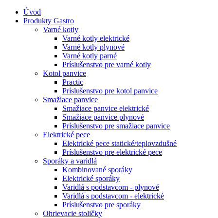
Úvod
Produkty Gastro
Varné kotly
Varné kotly elektrické
Varné kotly plynové
Varné kotly parné
Príslušenstvo pre varné kotly
Kotol panvice
Practic
Príslušenstvo pre kotol panvice
Smažiace panvice
Smažiace panvice elektrické
Smažiace panvice plynové
Príslušenstvo pre smažiace panvice
Elektrické pece
Elektrické pece statické/teplovzdušné
Príslušenstvo pre elektrické pece
Sporáky a varidlá
Kombinované sporáky
Elektrické sporáky
Varidlá s podstavcom - plynové
Varidlá s podstavcom - elektrické
Príslušenstvo pre sporáky
Ohrievacie stoličky