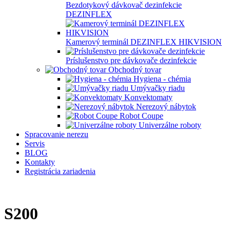
Bezdotykový dávkovač dezinfekcie
DEZINFLEX
Kamerový terminál DEZINFLEX HIKVISION
Príslušenstvo pre dávkovače dezinfekcie
Obchodný tovar
Hygiena - chémia
Umývačky riadu
Konvektomaty
Nerezový nábytok
Robot Coupe
Univerzálne roboty
Spracovanie nerezu
Servis
BLOG
Kontakty
Registrácia zariadenia
S200