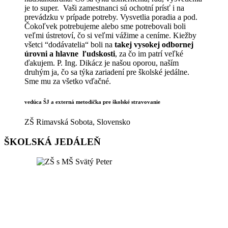
je to super. Vaši zamestnanci sú ochotní prísť i na
prevádzku v prípade potreby. Vysvetlia poradia a pod.
Čokoľvek potrebujeme alebo sme potrebovali boli
veľmi ústretoví, čo si veľmi vážime a ceníme. Kiežby
všetci “dodávatelia“ boli na
takej vysokej odbornej
úrovni a hlavne ľudskosti
, za čo im patrí veľké
ďakujem. P. Ing. Dikácz je našou oporou, naším
druhým ja, čo sa týka zariadení pre školské jedálne.
Sme mu za všetko vďačné.
vedúca ŠJ a externá metodička pre školské stravovanie
ZŠ Rimavská Sobota, Slovensko
ŠKOLSKÁ JEDÁLEŇ