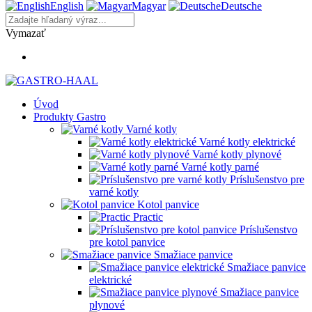
English
Magyar
Deutsche
Vymazať
Úvod
Produkty Gastro
Varné kotly
Varné kotly elektrické
Varné kotly plynové
Varné kotly parné
Príslušenstvo pre
varné kotly
Kotol panvice
Practic
Príslušenstvo
pre kotol panvice
Smažiace panvice
Smažiace panvice
elektrické
Smažiace panvice
plynové