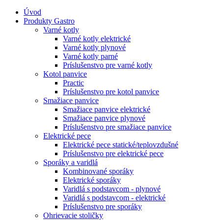
Úvod
Produkty Gastro
Varné kotly
Varné kotly elektrické
Varné kotly plynové
Varné kotly parné
Príslušenstvo pre varné kotly
Kotol panvice
Practic
Príslušenstvo pre kotol panvice
Smažiace panvice
Smažiace panvice elektrické
Smažiace panvice plynové
Príslušenstvo pre smažiace panvice
Elektrické pece
Elektrické pece statické/teplovzdušné
Príslušenstvo pre elektrické pece
Sporáky a varidlá
Kombinované sporáky
Elektrické sporáky
Varidlá s podstavcom - plynové
Varidlá s podstavcom - elektrické
Príslušenstvo pre sporáky
Ohrievacie stoličky