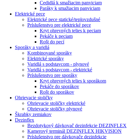
Cedidlá k smažiacim panviciam
Paráky k smažiacim panviciam
Elektrické pece
Elektrické pece statické/teplovzdušné
Príslušenstvo pre elektrické pece
Kryt ohrevných telies k peciam
Pekáče k peciam
Rošt do pecí
Sporáky a varidlá
Kombinované sporáky
Elektrické sporáky
Varidlá s podstavcom - plynové
Varidlá s podstavcom - elektrické
Príslušenstvo pre sporáky
Kryt ohrevných telies k sporákom
Pekáče do sporákov
Rošt do sporákov
Ohrievacie stoličky
Ohrievacie stoličky elektrické
Ohrievacie stoličky plynové
Škrabky zemiakov
Dezinflex
Bezdotykový dávkovač dezinfekcie DEZINFLEX
Kamerový terminál DEZINFLEX HIKVISION
Príslušenstvo pre dávkovače dezinfekcie