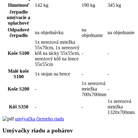
Hmotnosť
142 kg
190 kg
345 kg
čerpadlo
umývacie a
oplachové
Odpadové
na
na objednávku
na objednanie
čerpadlo
objednanie
1x nerezová mriežka
55x70cm, 1x nerezový
Koše S100
kôš na tácky 55x55cm,
-
-
nerezový kôš na hrnce
55x55cm
Malé koše
1x stojan na hrnce
-
-
S100
1x nerezová
Koše S200
-
mriežka
-
700x700mm
1x nerezová
Kôš S350
-
-
mriežka
1320x700mm
umývačka čierneho riadu
Umývačky riadu a pohárov