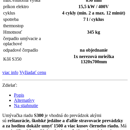
max.vnútorná výška
850 mm
príkon elektro
15,5 kW / 400V
cyklus
4 cykly (min. 2 a max. 12 minút)
spotreba
7 l / cyklus
thermostop
Hmotnosť
345 kg
čerpadlo umývacie a
oplachové
odpadové čerpadlo
na objednanie
1x nerezová mriežka
Kôš S350
1320x700mm
viac info
Vyžiadať cenu
Zdielať:
Popis
Alternatívy
Na stiahnutie
Umývačka riadu
S300
je vhodná do prevádzok akými
sú
reštaurácie, školské jedálne a ďalšie stravovacie prevádzky
a za hodinu dokáže umyť 1500 a viac kusov čierneho riadu.
Má