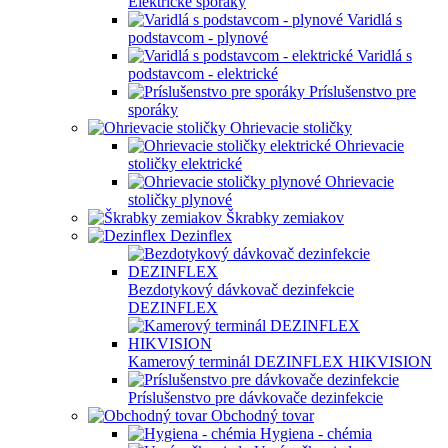
Elektrické sporáky
Varidlá s
podstavcom - plynové
Varidlá s
podstavcom - elektrické
Príslušenstvo pre
sporáky
Ohrievacie stoličky
Ohrievacie
stoličky elektrické
Ohrievacie
stoličky plynové
Škrabky zemiakov
Dezinflex
Bezdotykový dávkovač dezinfekcie
DEZINFLEX
Kamerový terminál DEZINFLEX HIKVISION
Príslušenstvo pre dávkovače dezinfekcie
Obchodný tovar
Hygiena - chémia