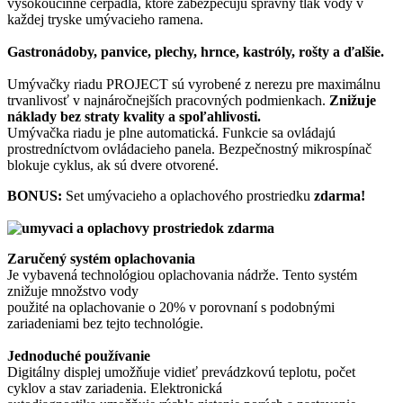
vysokoúčinné čerpadlá, ktoré zabezpečujú správny tlak vody v
každej tryske umývacieho ramena.
Gastronádoby, panvice, plechy, hrnce, kastróly, rošty a ďalšie.
Umývačky riadu PROJECT sú vyrobené z nerezu pre maximálnu
trvanlivosť v najnáročnejších pracovných podmienkach.
Znižuje
náklady bez straty kvality a spoľahlivosti.
Umývačka riadu je plne automatická. Funkcie sa ovládajú
prostredníctvom ovládacieho panela. Bezpečnostný mikrospínač
blokuje cyklus, ak sú dvere otvorené.
BONUS:
Set umývacieho a oplachového prostriedku
zdarma!
Zaručený systém oplachovania
Je vybavená technológiou oplachovania nádrže. Tento systém
znižuje množstvo vody
použité na oplachovanie o 20% v porovnaní s podobnými
zariadeniami bez tejto technológie.
Jednoduché používanie
Digitálny displej umožňuje vidieť prevádzkovú teplotu, počet
cyklov a stav zariadenia. Elektronická