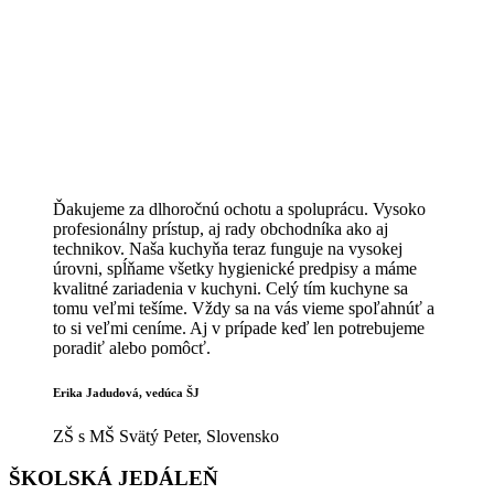
Ďakujeme za dlhoročnú ochotu a spoluprácu. Vysoko
profesionálny prístup, aj rady obchodníka ako aj
technikov. Naša kuchyňa teraz funguje na vysokej
úrovni, spĺňame všetky hygienické predpisy a máme
kvalitné zariadenia v kuchyni. Celý tím kuchyne sa
tomu veľmi tešíme. Vždy sa na vás vieme spoľahnúť a
to si veľmi ceníme. Aj v prípade keď len potrebujeme
poradiť alebo pomôcť.
Erika Jadudová, vedúca ŠJ
ZŠ s MŠ Svätý Peter, Slovensko
ŠKOLSKÁ JEDÁLEŇ