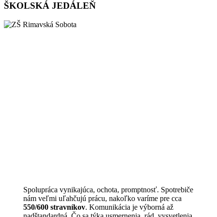
ŠKOLSKÁ JEDÁLEŇ
Spolupráca vynikajúca, ochota, promptnosť. Spotrebiče
nám veľmi uľahčujú prácu, nakoľko varíme pre cca
550/600 stravníkov
. Komunikácia je výborná až
nadštandardná. Čo sa týka usmernenia, rád, vysvetlenia