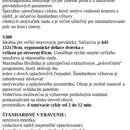
autodiagnostika umožňuje rýchle zistenie porúch a nastavenie
prevádzkových parametrov.
Špeciálny samočistiaci cyklus, ktorý umýva vnútornú komoru a
nádrž, je súčasťou štandardnej výbavy
všetkých umývačiek riadu a je veľmi užitočný pre minimalizovanie
prác na konci zmeny.
S300
Ideálna pre veľké stravovacie prevádzky. Súčasťou je
kôš
132x70cm
,
ergonomické deliace dvierka s
výškou po otvorení 85cm
. Umožňuje rýchle umytie veľkého
množstva aj objemného riadu.
Maximálna flexibilita je zabezpečená exkluzívnym „polovičným“
programom, ktorý aktivuje iba
jedno z dvoch oplachových čerpadiel. Štandardnou výbavou je
zabudovaný dávkovač
umývacieho a oplachového prostriedku. Oboje je možné nastaviť a
upravovať ovládacím panelom.
Voliteľnou možnosťou je vybavenie príslušnými sondami
poukazujúcimi na nízku úroveň oboch
prostriedkov.
4 umývacie cykly od 2 do 12 min.
ŠTANDARDNÉ VYBAVENIE:
nerezová mriežka,
vzduchová nádrž (nepretržité oplachovanie)