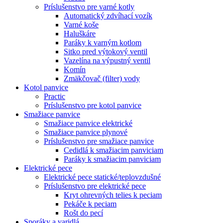
Príslušenstvo pre varné kotly
Automatický zdvíhací vozík
Varné koše
Haluškáre
Paráky k varným kotlom
Sitko pred výtokový ventil
Vazelína na výpustný ventil
Komín
Zmäkčovač (filter) vody
Kotol panvice
Practic
Príslušenstvo pre kotol panvice
Smažiace panvice
Smažiace panvice elektrické
Smažiace panvice plynové
Príslušenstvo pre smažiace panvice
Cedidlá k smažiacim panviciam
Paráky k smažiacim panviciam
Elektrické pece
Elektrické pece statické/teplovzdušné
Príslušenstvo pre elektrické pece
Kryt ohrevných telies k peciam
Pekáče k peciam
Rošt do pecí
Sporáky a varidlá