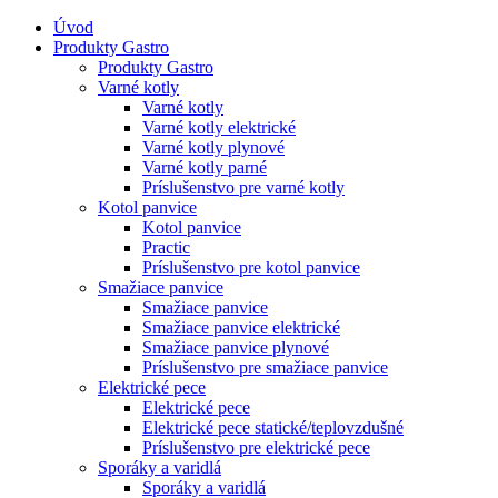
Úvod
Produkty Gastro
Produkty Gastro
Varné kotly
Varné kotly
Varné kotly elektrické
Varné kotly plynové
Varné kotly parné
Príslušenstvo pre varné kotly
Kotol panvice
Kotol panvice
Practic
Príslušenstvo pre kotol panvice
Smažiace panvice
Smažiace panvice
Smažiace panvice elektrické
Smažiace panvice plynové
Príslušenstvo pre smažiace panvice
Elektrické pece
Elektrické pece
Elektrické pece statické/teplovzdušné
Príslušenstvo pre elektrické pece
Sporáky a varidlá
Sporáky a varidlá