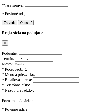
*Vaša správa:
* Povinné údaje
Zatvoriť
Odoslať
Registrácia na podujatie
×
Podujatie:
Termín:
Mesto:
* Počet osôb:
* Meno a priezvisko:
* Emailová adresa:
* Telefónne číslo:
* Názov prevádzky:
Poznámka / otázka:
* Povinné údaje