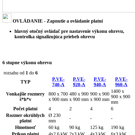
OVLÁDANIE - Zapnutie a ovládanie platní
hlavný otočný ovládač pre nastavenie výkonu ohrevu,
kontrolka signalizujúca priebeh ohrevu
6 stupne výkonu ohrevu
rozsahu od
1
do
6
P.VE-
P.VE-
P.VE-
P.VE-
TYP
740-A
920-A
940-A
960-A
1400 x
Vonkajšie rozmery
800 x 700
480 x 900
900 x 900
900 x 900
š*h*v
x 900 mm
x 900 mm
x 900 mm
mm
Počet platní
4
2
4
6
Rozmer okrúhlych
Ø 230
-
-
-
platní
mm
Hmotnosť
60 kg
90 kg
125 kg
190 kg
Príkon platní
4x2,6 kW
2x3 kW
4x3 kW
6x3 kW