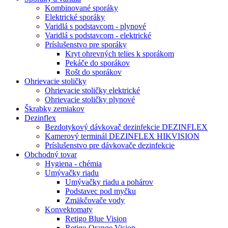
Kombinované sporáky
Elektrické sporáky
Varidlá s podstavcom - plynové
Varidlá s podstavcom - elektrické
Príslušenstvo pre sporáky
Kryt ohrevných telies k sporákom
Pekáče do sporákov
Rošt do sporákov
Ohrievacie stoličky
Ohrievacie stoličky elektrické
Ohrievacie stoličky plynové
Škrabky zemiakov
Dezinflex
Bezdotykový dávkovač dezinfekcie DEZINFLEX
Kamerový terminál DEZINFLEX HIKVISION
Príslušenstvo pre dávkovače dezinfekcie
Obchodný tovar
Hygiena - chémia
Umývačky riadu
Umývačky riadu a pohárov
Podstavec pod myčku
Zmäkčovače vody
Konvektomaty
Retigo Blue Vision
Retigo Orange Vision