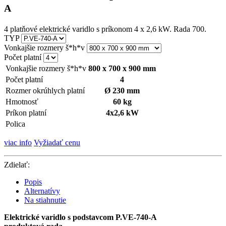
A
4 platňové elektrické varidlo s príkonom 4 x 2,6 kW. Rada 700.
TYP
Vonkajšie rozmery š*h*v
Počet platní
Vonkajšie rozmery š*h*v
800 x 700 x 900 mm
Počet platní
4
Rozmer okrúhlych platní
Ø 230 mm
Hmotnosť
60 kg
Príkon platní
4x2,6 kW
Polica
viac info
Vyžiadať cenu
Zdielať:
Popis
Alternatívy
Na stiahnutie
Elektrické varidlo s podstavcom P.VE-740-A