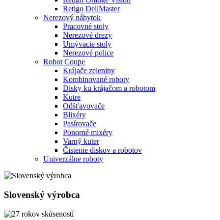
Retigo DeliMaster
Nerezový nábytok
Pracovné stoly
Nerezové drezy
Umývacie stoly
Nerezové police
Robot Coupe
Krájače zeleniny
Kombinované roboty
Disky ku krájačom a robotom
Kutre
Odšťavovače
Blixéry
Pasírovače
Ponorné mixéry
Varný kuter
Čistenie diskov a robotov
Univerzálne roboty
Slovenský výrobca