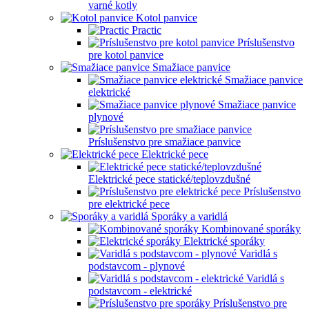
varné kotly
Kotol panvice
Practic
Príslušenstvo
pre kotol panvice
Smažiace panvice
Smažiace panvice
elektrické
Smažiace panvice
plynové
Príslušenstvo pre smažiace panvice
Elektrické pece
Elektrické pece statické/teplovzdušné
Príslušenstvo
pre elektrické pece
Sporáky a varidlá
Kombinované sporáky
Elektrické sporáky
Varidlá s
podstavcom - plynové
Varidlá s
podstavcom - elektrické
Príslušenstvo pre