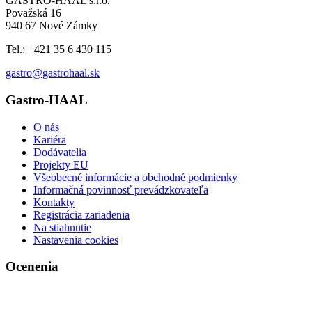
GASTRO-HAAL s.r.o.
Považská 16
940 67 Nové Zámky
Tel.: +421 35 6 430 115
gastro@gastrohaal.sk
Gastro-HAAL
O nás
Kariéra
Dodávatelia
Projekty EU
Všeobecné informácie a obchodné podmienky
Informačná povinnosť prevádzkovateľa
Kontakty
Registrácia zariadenia
Na stiahnutie
Nastavenia cookies
Ocenenia