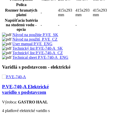
Polica
Rozmer hranatých
415x293
415x293
415x293
-
platní
mm
mm
mm
Napúšťacia batéria
na studenú vodu -
-
-
-
opcia
Návod na použitie P.VE_SK
Návod na použití_P.VE_CZ
User manual P.VE_ENG
Technický list P.VE-740-A_SK
Technický list P.VE-740-A_CZ
Technical sheet P.VE-740-A_ENG
Varidlá s podstavcom - elektrické
P.VE-740-A
Elektrické
varidlo s podstavcom
Výrobca:
GASTRO HAAL
4 platňové elektrické varidlo s