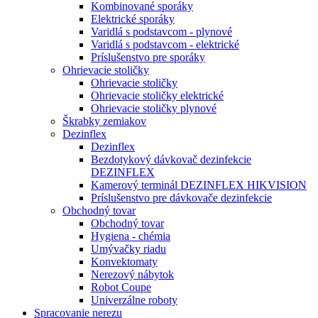
Kombinované sporáky
Elektrické sporáky
Varidlá s podstavcom - plynové
Varidlá s podstavcom - elektrické
Príslušenstvo pre sporáky
Ohrievacie stoličky
Ohrievacie stoličky
Ohrievacie stoličky elektrické
Ohrievacie stoličky plynové
Škrabky zemiakov
Dezinflex
Dezinflex
Bezdotykový dávkovač dezinfekcie
DEZINFLEX
Kamerový terminál DEZINFLEX HIKVISION
Príslušenstvo pre dávkovače dezinfekcie
Obchodný tovar
Obchodný tovar
Hygiena - chémia
Umývačky riadu
Konvektomaty
Nerezový nábytok
Robot Coupe
Univerzálne roboty
Spracovanie nerezu