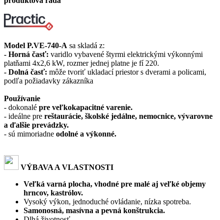
produktová rada
Model P.VE-740-A
sa skladá z:
- Horná časť:
varidlo vybavené štyrmi elektrickými výkonnými
platňami 4x2,6 kW, rozmer jednej platne je fí 220.
- Dolná časť:
môže tvoriť ukladací priestor s dverami a policami,
podľa požiadavky zákazníka
Používanie
- dokonalé
pre veľkokapacitné varenie.
- ideálne pre
reštaurácie, školské jedálne, nemocnice, vývarovne
a ďalšie prevádzky.
- sú mimoriadne
odolné a výkonné.
VÝBAVA A VLASTNOSTI
Veľká varná plocha, vhodné pre malé aj veľké objemy
hrncov, kastrólov.
Vysoký výkon, jednoduché ovládanie, nízka spotreba.
Samonosná, masívna a pevná konštrukcia.
Dlhá životnosť.