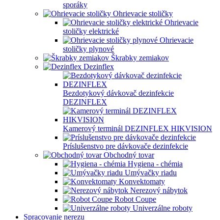
sporáky
Ohrievacie stoličky
Ohrievacie
stoličky elektrické
Ohrievacie
stoličky plynové
Škrabky zemiakov
Dezinflex
Bezdotykový dávkovač dezinfekcie
DEZINFLEX
Kamerový terminál DEZINFLEX HIKVISION
Príslušenstvo pre dávkovače dezinfekcie
Obchodný tovar
Hygiena - chémia
Umývačky riadu
Konvektomaty
Nerezový nábytok
Robot Coupe
Univerzálne roboty
Spracovanie nerezu