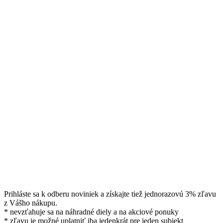
Prihláste sa k odberu noviniek a získajte tiež jednorazovú 3% zľavu
z Vášho nákupu.
* nevzťahuje sa na náhradné diely a na akciové ponuky
* zľavu je možné uplatniť iba jedenkrát pre jeden subjekt