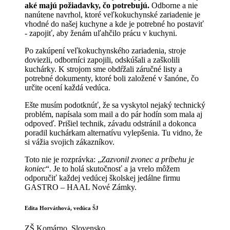
aké majú požiadavky, čo potrebujú.
Odborne a nie
nanútene navrhol, ktoré veľkokuchynské zariadenie je
vhodné do našej kuchyne a kde je potrebné ho postaviť
- zapojiť, aby ženám uľahčilo prácu v kuchyni.
Po zakúpení veľkokuchynského zariadenia, stroje
doviezli, odborníci zapojili, odskúšali a zaškolili
kuchárky. K strojom sme obdŕžali záručné listy a
potrebné dokumenty, ktoré boli založené v šanóne, čo
určite ocení každá vedúca.
Ešte musím podotknúť, že sa vyskytol nejaký technický
problém, napísala som mail a do pár hodín som mala aj
odpoveď. Prišiel technik, závadu odstránil a dokonca
poradil kuchárkam alternatívu vylepšenia. Tu vidno, že
si vážia svojich zákazníkov.
Toto nie je rozprávka: „
Zazvonil zvonec a príbehu je
koniec
“. Je to holá skutočnosť a ja vrelo môžem
odporučiť každej vedúcej školskej jedálne firmu
GASTRO – HAAL Nové Zámky.
Edita Horváthová, vedúca ŠJ
ZŠ Komárno, Slovensko