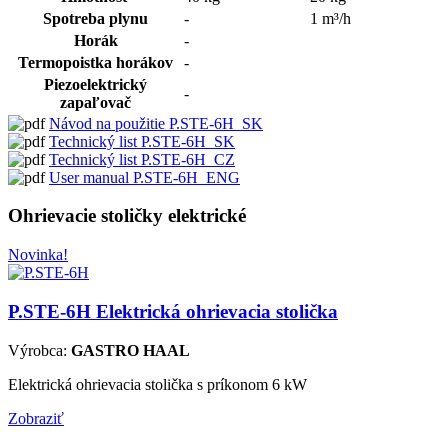
Spotreba plynu
-
1 m³/h
Horák
-
Termopoistka horákov
-
Piezoelektrický
-
zapaľovač
Návod na použitie P.STE-6H_SK
Technický list P.STE-6H_SK
Technický list P.STE-6H_CZ
User manual P.STE-6H_ENG
Ohrievacie stoličky elektrické
Novinka!
P.STE-6H
Elektrická ohrievacia stolička
Výrobca:
GASTRO HAAL
Elektrická ohrievacia stolička s príkonom 6 kW
Zobraziť