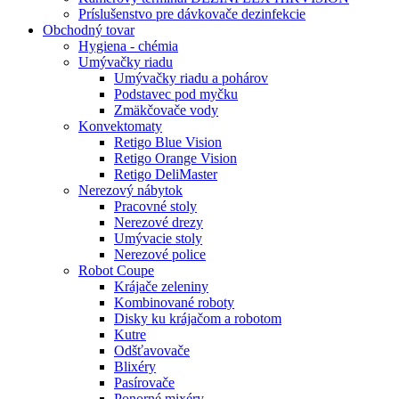
Príslušenstvo pre dávkovače dezinfekcie
Obchodný tovar
Hygiena - chémia
Umývačky riadu
Umývačky riadu a pohárov
Podstavec pod myčku
Zmäkčovače vody
Konvektomaty
Retigo Blue Vision
Retigo Orange Vision
Retigo DeliMaster
Nerezový nábytok
Pracovné stoly
Nerezové drezy
Umývacie stoly
Nerezové police
Robot Coupe
Krájače zeleniny
Kombinované roboty
Disky ku krájačom a robotom
Kutre
Odšťavovače
Blixéry
Pasírovače
Ponorné mixéry