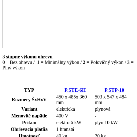
3 stupne výkonu ohrevu
0
– Bez ohrevu /
1
= Minimálny výkon /
2
= Polovičný výkon /
3
=
Plný výkon
TYP
P.STE-6H
P.STP-10
450 x 485x 360
503 x 547 x 484
Rozmery ŠxHxV
mm
mm
Variant
elektrická
plynová
Menovité napätie
400 V
-
Príkon
elektro 6 kW
plyn 10 kW
Ohrievacia platňa
1 hranatá
-
Hmotnosť
40 kg
20 kg