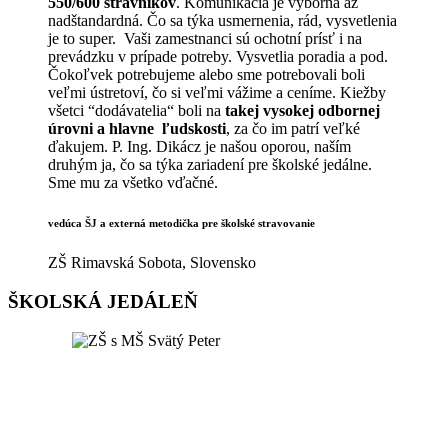
550/600 stravníkov
. Komunikácia je výborná až
nadštandardná. Čo sa týka usmernenia, rád, vysvetlenia
je to super. Vaši zamestnanci sú ochotní prísť i na
prevádzku v prípade potreby. Vysvetlia poradia a pod.
Čokoľvek potrebujeme alebo sme potrebovali boli
veľmi ústretoví, čo si veľmi vážime a ceníme. Kiežby
všetci “dodávatelia“ boli na
takej vysokej odbornej
úrovni a hlavne ľudskosti
, za čo im patrí veľké
ďakujem. P. Ing. Dikácz je našou oporou, naším
druhým ja, čo sa týka zariadení pre školské jedálne.
Sme mu za všetko vďačné.
vedúca ŠJ a externá metodička pre školské stravovanie
ZŠ Rimavská Sobota, Slovensko
ŠKOLSKÁ JEDÁLEŇ