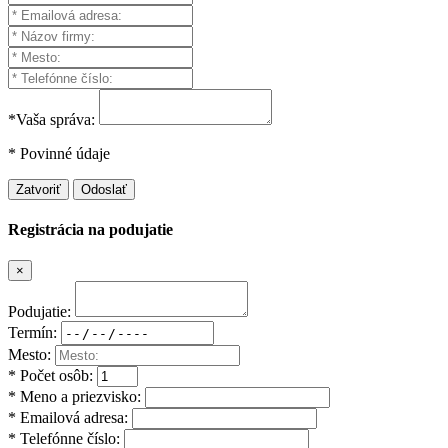
*Vaša správa:
* Povinné údaje
Zatvoriť
Odoslať
Registrácia na podujatie
×
Podujatie:
Termín:
Mesto:
* Počet osôb:
* Meno a priezvisko:
* Emailová adresa:
* Telefónne číslo: