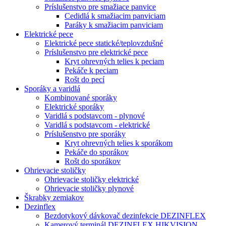
Príslušenstvo pre smažiace panvice
Cedidlá k smažiacim panviciam
Paráky k smažiacim panviciam
Elektrické pece
Elektrické pece statické/teplovzdušné
Príslušenstvo pre elektrické pece
Kryt ohrevných telies k peciam
Pekáče k peciam
Rošt do pecí
Sporáky a varidlá
Kombinované sporáky
Elektrické sporáky
Varidlá s podstavcom - plynové
Varidlá s podstavcom - elektrické
Príslušenstvo pre sporáky
Kryt ohrevných telies k sporákom
Pekáče do sporákov
Rošt do sporákov
Ohrievacie stoličky
Ohrievacie stoličky elektrické
Ohrievacie stoličky plynové
Škrabky zemiakov
Dezinflex
Bezdotykový dávkovač dezinfekcie DEZINFLEX
Kamerový terminál DEZINFLEX HIKVISION