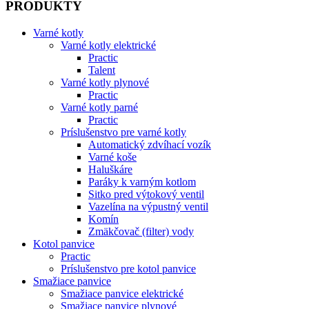
PRODUKTY
Varné kotly
Varné kotly elektrické
Practic
Talent
Varné kotly plynové
Practic
Varné kotly parné
Practic
Príslušenstvo pre varné kotly
Automatický zdvíhací vozík
Varné koše
Haluškáre
Paráky k varným kotlom
Sitko pred výtokový ventil
Vazelína na výpustný ventil
Komín
Zmäkčovač (filter) vody
Kotol panvice
Practic
Príslušenstvo pre kotol panvice
Smažiace panvice
Smažiace panvice elektrické
Smažiace panvice plynové