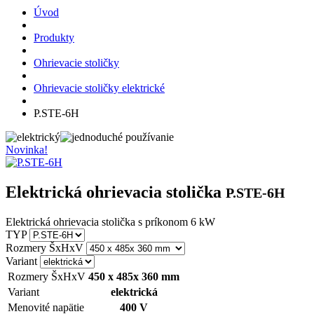
Úvod
Produkty
Ohrievacie stoličky
Ohrievacie stoličky elektrické
P.STE-6H
Novinka!
Elektrická ohrievacia stolička
P.STE-6H
Elektrická ohrievacia stolička s príkonom 6 kW
TYP
Rozmery ŠxHxV
Variant
Rozmery ŠxHxV
450 x 485x 360 mm
Variant
elektrická
Menovité napätie
400 V