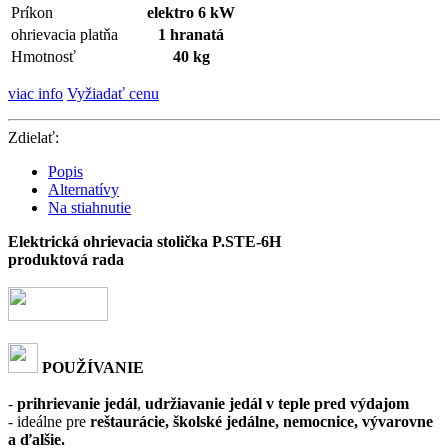
Príkon
elektro 6 kW
ohrievacia platňa
1 hranatá
Hmotnosť
40 kg
viac info
Vyžiadať cenu
Zdielať:
Popis
Alternatívy
Na stiahnutie
Elektrická ohrievacia stolička P.STE-6H
produktová rada
POUŽÍVANIE
-
prihrievanie jedál
,
udržiavanie jedál v teple pred výdajom
- ideálne pre
reštaurácie, školské jedálne, nemocnice, vývarovne
a ďalšie.