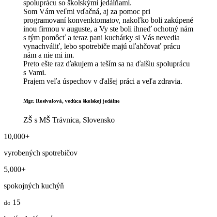
spoluprácu so školskými jedálňami.
Som Vám veľmi vďačná, aj za pomoc pri
programovaní konvenktomatov, nakoľko boli zakúpené
inou firmou v auguste, a Vy ste boli ihneď ochotný nám
s tým pomôcť a teraz pani kuchárky si Vás nevedia
vynachváliť, lebo spotrebiče majú uľahčovať prácu
nám a nie mi im.
Preto ešte raz ďakujem a teším sa na ďalšiu spoluprácu
s Vami.
Prajem veľa úspechov v ďalšej práci a veľa zdravia.
Mgr. Rosivalová, vedúca školskej jedálne
ZŠ s MŠ Trávnica, Slovensko
10,000
+
vyrobených spotrebičov
5,000
+
spokojných kuchýň
15
do