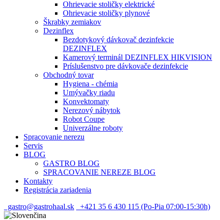
Ohrievacie stoličky elektrické
Ohrievacie stoličky plynové
Škrabky zemiakov
Dezinflex
Bezdotykový dávkovač dezinfekcie
DEZINFLEX
Kamerový terminál DEZINFLEX HIKVISION
Príslušenstvo pre dávkovače dezinfekcie
Obchodný tovar
Hygiena - chémia
Umývačky riadu
Konvektomaty
Nerezový nábytok
Robot Coupe
Univerzálne roboty
Spracovanie nerezu
Servis
BLOG
GASTRO BLOG
SPRACOVANIE NEREZE BLOG
Kontakty
Registrácia zariadenia
gastro@gastrohaal.sk
+421 35 6 430 115 (Po-Pia 07:00-15:30h)