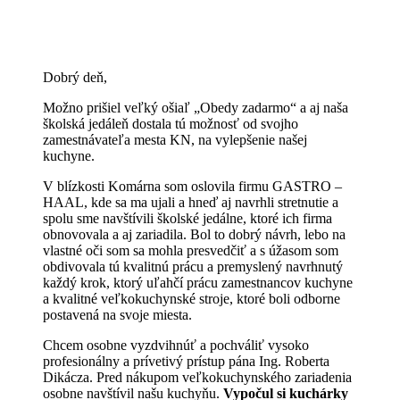
Dobrý deň,
Možno prišiel veľký ošiaľ „Obedy zadarmo“ a aj naša
školská jedáleň dostala tú možnosť od svojho
zamestnávateľa mesta KN, na vylepšenie našej
kuchyne.
V blízkosti Komárna som oslovila firmu GASTRO –
HAAL, kde sa ma ujali a hneď aj navrhli stretnutie a
spolu sme navštívili školské jedálne, ktoré ich firma
obnovovala a aj zariadila. Bol to dobrý návrh, lebo na
vlastné oči som sa mohla presvedčiť a s úžasom som
obdivovala tú kvalitnú prácu a premyslený navrhnutý
každý krok, ktorý uľahčí prácu zamestnancov kuchyne
a kvalitné veľkokuchynské stroje, ktoré boli odborne
postavená na svoje miesta.
Chcem osobne vyzdvihnúť a pochváliť vysoko
profesionálny a prívetivý prístup pána Ing. Roberta
Dikácza. Pred nákupom veľkokuchynského zariadenia
osobne navštívil našu kuchyňu.
Vypočul si kuchárky