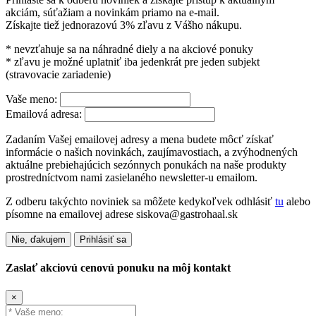
akciám, súťažiam a novinkám priamo na e-mail.
Získajte tiež jednorazovú 3% zľavu z Vášho nákupu.
* nevzťahuje sa na náhradné diely a na akciové ponuky
* zľavu je možné uplatniť iba jedenkrát pre jeden subjekt
(stravovacie zariadenie)
Vaše meno:
Emailová adresa:
Zadaním Vašej emailovej adresy a mena budete môcť získať
informácie o našich novinkách, zaujímavostiach, a zvýhodnených
aktuálne prebiehajúcich sezónnych ponukách na naše produkty
prostredníctvom nami zasielaného newsletter-u emailom.
Z odberu takýchto noviniek sa môžete kedykoľvek odhlásiť
tu
alebo
písomne na emailovej adrese siskova@gastrohaal.sk
Nie, ďakujem
Prihlásiť sa
Zaslať akciovú cenovú ponuku na môj kontakt
×