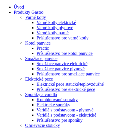
Úvod
Produkty Gastro
Varné kotly
Varné kotly elektrické
Varné kotly plynové
Varné kotly parné
Príslušenstvo pre varné kotly
Kotol panvice
Practic
Príslušenstvo pre kotol panvice
Smažiace panvice
Smažiace panvice elektrické
Smažiace panvice plynové
Príslušenstvo pre smažiace panvice
Elektrické pece
Elektrické pece statické/teplovzdušné
Príslušenstvo pre elektrické pece
Sporáky a varidlá
Kombinované sporáky
Elektrické sporáky
Varidlá s podstavcom - plynové
Varidlá s podstavcom - elektrické
Príslušenstvo pre sporáky
Ohrievacie stoličky