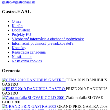
gastro@gastrohaal.sk
Gastro-HAAL
O nás
Kariéra
Dodávatelia
Projekty EU
Všeobecné informácie a obchodné podmienky
Informačná povinnosť prevádzkovateľa
Kontakty
Registrácia zariadenia
Na stiahnutie
Nastavenia cookies
Ocenenia
CENA 2019 DANUBIUS
GASTRO
PRIZE 2019 DANUBIUS
GASTRO
Zlatá medaila SLOVAK
GOLD 2001
GRAND PRIX GASTRA 2003