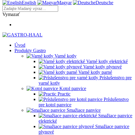
English
Magyar
Deutsche
Vymazať
Úvod
Produkty Gastro
Varné kotly
Varné kotly elektrické
Varné kotly plynové
Varné kotly parné
Príslušenstvo pre
varné kotly
Kotol panvice
Practic
Príslušenstvo
pre kotol panvice
Smažiace panvice
Smažiace panvice
elektrické
Smažiace panvice
plynové