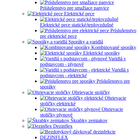
Príslušenstvo pre smažiace panvice
Elektrické pece
Elektrické pece statické/teplovzdušné
Príslušenstvo
pre elektrické pece
Sporáky a varidlá
Kombinované sporáky
Elektrické sporáky
Varidlá s
podstavcom - plynové
Varidlá s
podstavcom - elektrické
Príslušenstvo pre
sporáky
Ohrievacie stoličky
Ohrievacie
stoličky elektrické
Ohrievacie
stoličky plynové
Škrabky zemiakov
Dezinflex