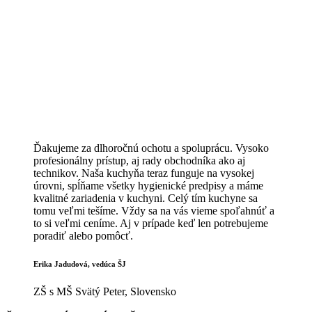
Ďakujeme za dlhoročnú ochotu a spoluprácu. Vysoko
profesionálny prístup, aj rady obchodníka ako aj
technikov. Naša kuchyňa teraz funguje na vysokej
úrovni, spĺňame všetky hygienické predpisy a máme
kvalitné zariadenia v kuchyni. Celý tím kuchyne sa
tomu veľmi tešíme. Vždy sa na vás vieme spoľahnúť a
to si veľmi ceníme. Aj v prípade keď len potrebujeme
poradiť alebo pomôcť.
Erika Jadudová, vedúca ŠJ
ZŠ s MŠ Svätý Peter, Slovensko