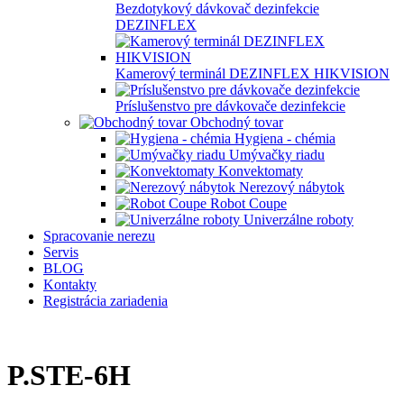
Bezdotykový dávkovač dezinfekcie
DEZINFLEX
Kamerový terminál DEZINFLEX HIKVISION
Príslušenstvo pre dávkovače dezinfekcie
Obchodný tovar
Hygiena - chémia
Umývačky riadu
Konvektomaty
Nerezový nábytok
Robot Coupe
Univerzálne roboty
Spracovanie nerezu
Servis
BLOG
Kontakty
Registrácia zariadenia
P.STE-6H