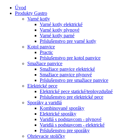
Úvod
Produkty Gastro
Varné kotly
Varné kotly elektrické
Varné kotly plynové
Varné kotly parné
Príslušenstvo pre varné kotly
Kotol panvice
Practic
Príslušenstvo pre kotol panvice
Smažiace panvice
Smažiace panvice elektrické
Smažiace panvice plynové
Príslušenstvo pre smažiace panvice
Elektrické pece
Elektrické pece statické/teplovzdušné
Príslušenstvo pre elektrické pece
Sporáky a varidlá
Kombinované sporáky
Elektrické sporáky
Varidlá s podstavcom - plynové
Varidlá s podstavcom - elektrické
Príslušenstvo pre sporáky
Ohrievacie stoličky