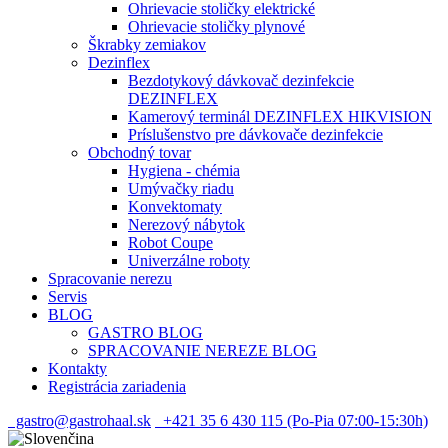
Ohrievacie stoličky elektrické
Ohrievacie stoličky plynové
Škrabky zemiakov
Dezinflex
Bezdotykový dávkovač dezinfekcie
DEZINFLEX
Kamerový terminál DEZINFLEX HIKVISION
Príslušenstvo pre dávkovače dezinfekcie
Obchodný tovar
Hygiena - chémia
Umývačky riadu
Konvektomaty
Nerezový nábytok
Robot Coupe
Univerzálne roboty
Spracovanie nerezu
Servis
BLOG
GASTRO BLOG
SPRACOVANIE NEREZE BLOG
Kontakty
Registrácia zariadenia
gastro@gastrohaal.sk
+421 35 6 430 115 (Po-Pia 07:00-15:30h)