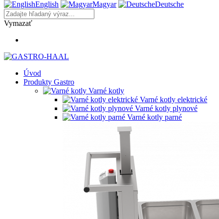
English
Magyar
Deutsche
Vymazať
Úvod
Produkty Gastro
Varné kotly
Varné kotly elektrické
Varné kotly plynové
Varné kotly parné