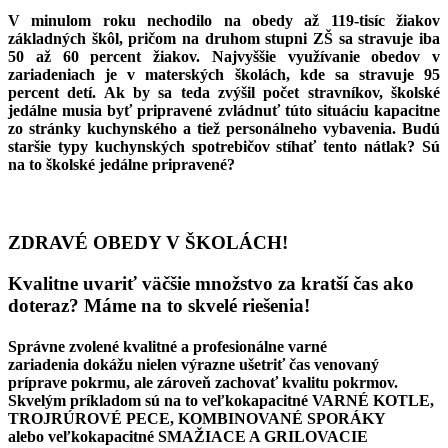
V minulom roku nechodilo na obedy až 119-tisíc žiakov
základných škôl, pričom na druhom stupni ZŠ sa stravuje iba
50 až 60 percent žiakov. Najvyššie využívanie obedov v
zariadeniach je v materských školách, kde sa stravuje 95
percent detí. Ak by sa teda zvýšil počet stravníkov, školské
jedálne musia byť pripravené zvládnuť túto situáciu kapacitne
zo stránky kuchynského a tiež personálneho vybavenia.
Budú
staršie typy kuchynských spotrebičov stíhať tento nátlak? Sú
na to školské jedálne pripravené?
o
pravený na zvýšený počet stravníkov od 1. januára 2019
ZDRAVÉ OBEDY V ŠKOLÁCH!
Kvalitne uvariť väčšie množstvo za kratší čas ako
doteraz? Máme na to skvelé riešenia!
Správne zvolené kvalitné a profesionálne
varné
zariadenia dokážu nielen výrazne ušetriť čas venovaný
príprave pokrmu, ale zároveň zachovať kvalitu pokrmov.
Skvelým príkladom sú na to veľkokapacitné VARNÉ KOTLE,
TROJRÚROVÉ PECE, KOMBINOVANÉ SPORÁKY
alebo veľkokapacitné SMAŽIACE A GRILOVACIE