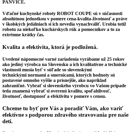
PANVICE.
Vďačné kuchynské roboty ROBOT COUPE sú v súčasnosti
absolútnou jednotkou v pomere cena-kvalita-životnosť a práve
v školských jedálniach si ich nevedia vynachváliť. Urobia totiž
robotu za niekoľko kuchárskych rúk a pomocníkov a to za
extrémne krátky čas.
Kvalita a efektivita, ktorá je podložená.
Uvedené nápomocné varné zariadenia vyrábame už 25 rokov
ako jediný výrobca na Slovensku a ich kvalitatívne a technické
vlastnosti musia byť v súľade so slovenskými
technickými normami a smernicami, ktorých hodnoty sú
postavené omnoho vyššie a prísnejšie, ako napríklad
zahraničné.
Vybrať si slovenského výrobcu vo Vašom prípade
teda znamená vybrať si overenú kvalitu, spoľahlivosť,
životnosť, dostupnosť a efektivitu v pomere s cenou.
Chceme tu byť pre Vás a poradiť Vám, ako variť
efektívne s podporou zdravého stravovania pre naše
deti.