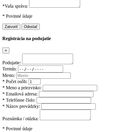
*Vaša správa:
* Povinné údaje
Zatvoriť
Odoslať
Registrácia na podujatie
×
Podujatie:
Termín:
Mesto:
* Počet osôb:
* Meno a priezvisko:
* Emailová adresa:
* Telefónne číslo:
* Názov prevádzky:
Poznámka / otázka:
* Povinné údaje