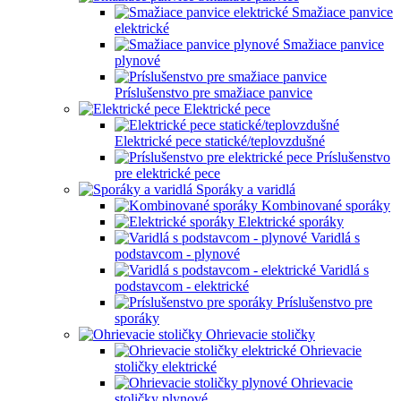
Smažiace panvice
elektrické
Smažiace panvice
plynové
Príslušenstvo pre smažiace panvice
Elektrické pece
Elektrické pece statické/teplovzdušné
Príslušenstvo
pre elektrické pece
Sporáky a varidlá
Kombinované sporáky
Elektrické sporáky
Varidlá s
podstavcom - plynové
Varidlá s
podstavcom - elektrické
Príslušenstvo pre
sporáky
Ohrievacie stoličky
Ohrievacie
stoličky elektrické
Ohrievacie
stoličky plynové