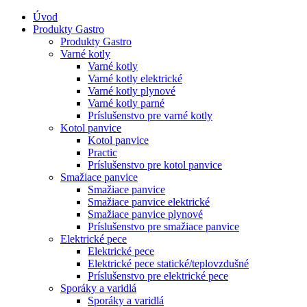
Úvod
Produkty Gastro
Produkty Gastro
Varné kotly
Varné kotly
Varné kotly elektrické
Varné kotly plynové
Varné kotly parné
Príslušenstvo pre varné kotly
Kotol panvice
Kotol panvice
Practic
Príslušenstvo pre kotol panvice
Smažiace panvice
Smažiace panvice
Smažiace panvice elektrické
Smažiace panvice plynové
Príslušenstvo pre smažiace panvice
Elektrické pece
Elektrické pece
Elektrické pece statické/teplovzdušné
Príslušenstvo pre elektrické pece
Sporáky a varidlá
Sporáky a varidlá