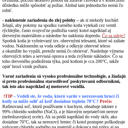
ovzdušia, pričom škodlivo pôsobí na zdravie človeka a v konečnom
dôsledku môže spôsobiť aj požiar. Alobal tam jednoducho nemá čo
robiť.
- naklonenie zariadenia do zlej polohy –
ak si niekedy kuchári
želajú, aby pokrmy na spodku varného kotla vytekali cez ventil
rýchlejšie, často svojvoľne podložia varný kotol napríklad aj
dreveným materiálom a následne ho naklonia dopredu.
Čo sa udeje?
Spodok kotla je vyhrievaný tzv. ohrevnými telesami, ktoré sú zaliate
vodou. Naklonením sa voda odleje a odkryje ohrevné teleso
a okamžite ho vypáli, pretože nemá čo ohrievať. Nasleduje výmena
ohrevných telies a servisná oprava a teda zvýšenie nákladov. Čo sa
toho dreveného podloženia týka, pod kotlom je cca 200°C, takže
opäť hrozí vznik požiaru.
Varné zariadenia sú vysoko profesionálne technológie, a žiadajú
si preto profesionálnu starostlivosť poskytovanú odborníkmi,
tak isto ako napríklad aj motorové vozidlá.
!TIP
–
Vedeli ste, že voda, ktorú varíte v nerezovom hrnci či
kotly sa môže soliť až keď dosiahne teplotu 70°C?
Prečo:
Rafinovaná soľ, ktorú používame v kuchyni, obsahuje takmer z
99% chloridu sodného (NaCl), a je hlavným nepriateľom nereze
(nehrdzavejúcej ocele). Ak sa pridá napríklad do vody skôr, ako
dosiahne 70°C, tak sa nerezový hrniec či kotol postupne poškodzuje
vplyvom chloridu sodného na materiál a dokonca má vplyv aj na