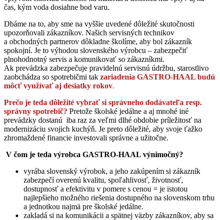
čas, kým voda dosiahne bod varu.
Dbáme na to, aby sme na vyššie uvedené dôležité skutočnosti
upozorňovali zákazníkov. Našich servisných technikov
a obchodných partnerov dôkladne školíme, aby bol zákazník
spokojní. Je to výhodou slovenského výrobcu – zabezpečiť
plnohodnotný servis a komunikovať so zákazníkmi.
Ak prevádzka zabezpečuje pravidelnú servisnú údržbu, starostlivo
zaobchádza so spotrebičmi tak
zariadenia GASTRO-HAAL budú
môcť využívať aj desiatky rokov
.
Prečo je teda dôležité vybrať si správneho dodávateľa resp.
správny spotrebič?
Pretože školské jedálne a aj mnohé iné
prevádzky dostanú iba raz za veľmi dlhé obdobie príležitosť na
modernizáciu svojich kuchýň. Je preto dôležité, aby svoje ťažko
zhromaždené financie investovali správne a užitočne.
V čom je teda výrobca GASTRO-HAAL výnimočný?
vyrába slovenský výrobok, a jeho zakúpením si zákazník
zabezpečí overenú kvalitu, spoľahlivosť, životnosť,
dostupnosť a efektivitu v pomere s cenou = je istotou
najlepšieho možného riešenia dostupného na slovenskom trhu
a jednotkou najmä pre školské jedálne.
zakladá si na komunikácii a spätnej väzby zákazníkov, aby sa