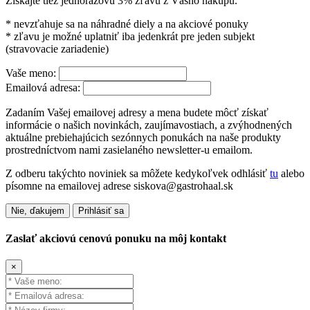
Získajte tiež jednorazovú 3% zľavu z Vášho nákupu.
* nevzťahuje sa na náhradné diely a na akciové ponuky
* zľavu je možné uplatniť iba jedenkrát pre jeden subjekt
(stravovacie zariadenie)
Vaše meno:
Emailová adresa:
Zadaním Vašej emailovej adresy a mena budete môcť získať
informácie o našich novinkách, zaujímavostiach, a zvýhodnených
aktuálne prebiehajúcich sezónnych ponukách na naše produkty
prostredníctvom nami zasielaného newsletter-u emailom.
Z odberu takýchto noviniek sa môžete kedykoľvek odhlásiť
tu
alebo
písomne na emailovej adrese siskova@gastrohaal.sk
Nie, ďakujem
Prihlásiť sa
Zaslať akciovú cenovú ponuku na môj kontakt
×