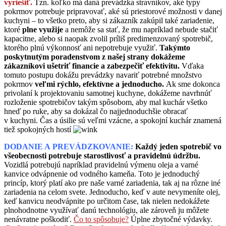
vyriešiť.
Tzn. koľko má daná prevádzka stravníkov, aké typy
pokrmov potrebuje pripravovať, aké sú priestorové možnosti v danej
kuchyni – to všetko preto, aby si zákazník zakúpil také zariadenie,
ktoré
plne využije
a nemôže sa stať, že mu napríklad nebude stačiť
kapacitne, alebo si naopak zvolil príliš predimenzovaný spotrebič,
ktorého plnú výkonnosť ani nepotrebuje využiť.
Takýmto
poskytnutým poradenstvom z našej strany dokážeme
zákazníkovi ušetriť financie a zabezpečiť efektivitu.
Vďaka
tomuto postupu dokážu prevádzky navariť potrebné množstvo
pokrmov
veľmi rýchlo, efektívne a jednoducho.
Ak sme dokonca
privolaní k projektovaniu samotnej kuchyne, dokážeme navrhnúť
rozloženie spotrebičov takým spôsobom, aby mal kuchár všetko
hneď po ruke, aby sa dokázal čo najjednoduchšie obracať
v kuchyni. Čas a úsilie sú veľmi vzácne, a spokojní kuchár znamená
tiež spokojných hostí
DODANIE A PREVÁDZKOVANIE:
Každý jeden spotrebič vo
všeobecnosti potrebuje starostlivosť a pravidelnú údržbu.
Vozidlá potrebujú napríklad pravidelnú výmenu oleja a varné
kanvice odvápnenie od vodného kameňa. Toto je jednoduchý
princíp, ktorý platí ako pre naše varné zariadenia, tak aj na rôzne iné
zariadenia na celom svete. Jednoducho, keď v aute nevymeníte olej,
keď kanvicu neodvápnite po určitom čase, tak nielen nedokážete
plnohodnotne využívať danú technológiu, ale zároveň ju môžete
nenávratne poškodiť.
Čo to spôsobuje?
Úplne zbytočné výdavky.