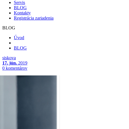
Servis
BLOG
Kontakty
Registrácia zariadenia
BLOG
Úvod
BLOG
siskova
17. jún.
2019
0 komentárov