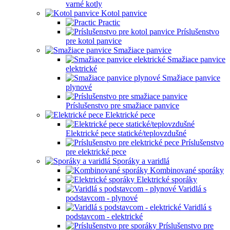
varné kotly
Kotol panvice
Practic
Príslušenstvo
pre kotol panvice
Smažiace panvice
Smažiace panvice
elektrické
Smažiace panvice
plynové
Príslušenstvo pre smažiace panvice
Elektrické pece
Elektrické pece statické/teplovzdušné
Príslušenstvo
pre elektrické pece
Sporáky a varidlá
Kombinované sporáky
Elektrické sporáky
Varidlá s
podstavcom - plynové
Varidlá s
podstavcom - elektrické
Príslušenstvo pre