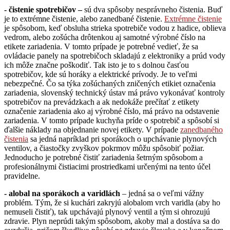
- čistenie spotrebičov –
sú dva spôsoby nesprávneho čistenia. Buď
je to extrémne čistenie, alebo zanedbané čistenie.
Extrémne čistenie
je spôsobom, keď obsluha strieka spotrebiče vodou z hadice, oblieva
vedrom, alebo zošúcha drôtenkou aj samotné výrobné číslo na
etikete zariadenia. V tomto prípade je potrebné vedieť, že sa
ovládacie panely na spotrebičoch skladajú z elektroniky a prúd vody
ich môže značne poškodiť. Tak isto je to s dolnou časťou
spotrebičov, kde sú horáky a elektrické prívody. Je to veľmi
nebezpečné. Čo sa týka zošúchaných zničených etikiet označenia
zariadenia, slovenský technický ústav má právo vykonávať kontroly
spotrebičov na prevádzkach a ak nedokáže prečítať z etikety
označenie zariadenia ako aj výrobné číslo, má právo na odstavenie
zariadenia. V tomto prípade kuchyňa príde o spotrebič a spôsobí si
ďalšie náklady na objednanie novej etikety. V prípade
zanedbaného
čistenia
sa jedná napríklad pri sporákoch o upchávanie plynových
ventilov, a čiastočky zvyškov pokrmov môžu spôsobiť požiar.
Jednoducho je potrebné čistiť zariadenia šetrným spôsobom a
profesionálnymi čistiacimi prostriedkami určenými na tento účel
pravidelne.
- alobal na sporákoch a varidlách
– jedná sa o veľmi vážny
problém. Tým, že si kuchári zakryjú alobalom vrch varidla (aby ho
nemuseli čistiť), tak upchávajú plynový ventil a tým si ohrozujú
zdravie. Plyn neprúdi takým spôsobom, akoby mal a dostáva sa do