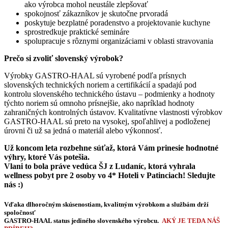
ako výrobca mohol neustále zlepšovať
spokojnosť zákazníkov je skutočne prvoradá
poskytuje bezplatné poradenstvo a projektovanie kuchyne
sprostredkuje praktické semináre
spolupracuje s rôznymi organizáciami v oblasti stravovania
Prečo si zvoliť slovenský výrobok?
Výrobky GASTRO-HAAL sú vyrobené podľa prísnych
slovenských technických noriem a certifikácií a spadajú pod
kontrolu slovenského technického ústavu – podmienky a hodnoty
týchto noriem sú omnoho prísnejšie, ako napríklad hodnoty
zahraničných kontrolných ústavov. Kvalitatívne vlastnosti výrobkov
GASTRO-HAAL sú preto na vysokej, spoľahlivej a podloženej
úrovni či už sa jedná o materiál alebo výkonnosť.
Už koncom leta rozbehne súťaž, ktorá Vám prinesie hodnotné
výhry, ktoré Vás potešia.
Vlani to bola práve vedúca ŠJ z Ludaníc, ktorá vyhrala
wellness pobyt pre 2 osoby vo 4* Hoteli v Patinciach! Sledujte
nás :)
Vďaka dlhoročným skúsenostiam, kvalitným výrobkom a službám drží
spoločnosť
GASTRO-HAAL status jediného slovenského výrobcu.
AKÝ JE TEDA NÁŠ