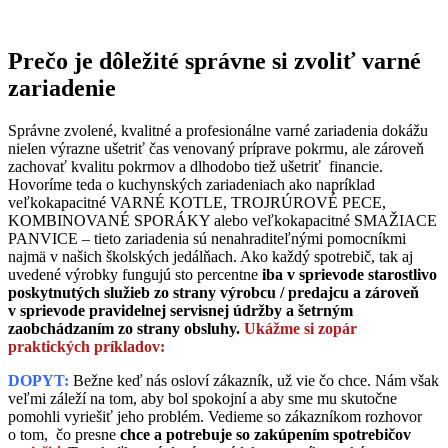
Prečo je dôležité správne si zvoliť varné
zariadenie
Správne zvolené, kvalitné a profesionálne varné zariadenia dokážu
nielen výrazne ušetriť čas venovaný príprave pokrmu, ale zároveň
zachovať kvalitu pokrmov a dlhodobo tiež ušetriť financie.
Hovoríme teda o kuchynských zariadeniach ako napríklad
veľkokapacitné VARNÉ KOTLE, TROJRÚROVÉ PECE,
KOMBINOVANÉ SPORÁKY alebo veľkokapacitné SMAŽIACE
PANVICE – tieto zariadenia sú nenahraditeľnými pomocníkmi
najmä v našich školských jedálňach. Ako každý spotrebič, tak aj
uvedené výrobky fungujú sto percentne
iba v sprievode starostlivo
poskytnutých služieb zo strany výrobcu / predajcu a zároveň
v sprievode pravidelnej servisnej údržby a šetrným
zaobchádzaním zo strany obsluhy.
Ukážme si zopár
praktických príkladov:
DOPYT:
Bežne keď nás osloví zákazník, už vie čo chce. Nám však
veľmi záleží na tom, aby bol spokojní a aby sme mu skutočne
pomohli vyriešiť jeho problém. Vedieme so zákazníkom rozhovor
o tom, čo presne
chce a potrebuje so zakúpením spotrebičov