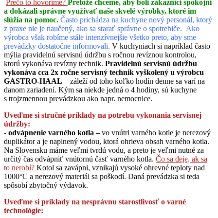
Prečo to hovoríme?
Pretože chceme, aby boli zákazníci spokojní
a dokázali správne využívať naše skvelé výrobky, ktoré im
slúžia na pomoc.
Často prichádza na kuchyne nový personál, ktorý
z praxe nie je naučený, ako sa starať správne o spotrebiče. Ako
výrobca však robíme stále intenzívnejšie všetko preto, aby sme
prevádzky dostatočne informovali.
V kuchyniach si napríklad často
mýlia pravidelnú servisnú údržbu s ročnou revíznou kontrolou,
ktorú vykonáva revízny technik.
Pravidelnú servisnú údržbu
vykonáva cca 2x ročne servisný technik vyškolený u výrobcu
GASTRO-HAAL
– záleží od toho koľko hodín denne sa varí na
danom zariadení. Kým sa niekde jedná o 4 hodiny, sú kuchyne
s trojzmennou prevádzkou ako napr. nemocnice.
Uveďme si stručné príklady na potrebu vykonania servisnej
údržby:
- odvápnenie varného kotla –
vo vnútri varného kotle je nerezový
duplikátor a je naplnený vodou, ktorá ohrieva obsah varného kotla.
Na Slovensku máme veľmi tvrdú vodu, a preto je veľmi nutné za
určitý čas odvápniť vnútornú časť varného kotla.
Čo sa deje, ak sa
to nerobí?
Kotol sa zavápni, vznikajú vysoké ohrevné teploty nad
1000°C a nerezový materiál sa poškodí. Daná prevádzka si teda
spôsobí zbytočný výdavok.
Uveďme si príklady na nesprávnu starostlivosť o varné
technológie: