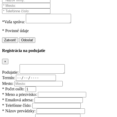
*Vaša správa:
* Povinné údaje
Zatvoriť
Odoslať
Registrácia na podujatie
×
Podujatie:
Termín:
Mesto:
* Počet osôb:
* Meno a priezvisko:
* Emailová adresa:
* Telefónne číslo:
* Názov prevádzky: