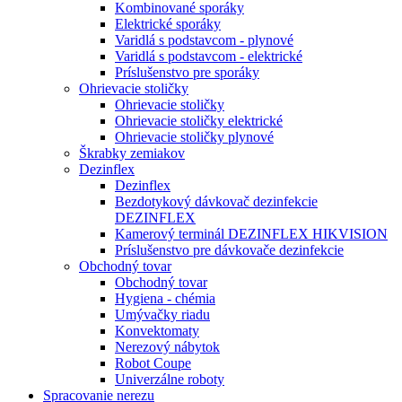
Kombinované sporáky
Elektrické sporáky
Varidlá s podstavcom - plynové
Varidlá s podstavcom - elektrické
Príslušenstvo pre sporáky
Ohrievacie stoličky
Ohrievacie stoličky
Ohrievacie stoličky elektrické
Ohrievacie stoličky plynové
Škrabky zemiakov
Dezinflex
Dezinflex
Bezdotykový dávkovač dezinfekcie
DEZINFLEX
Kamerový terminál DEZINFLEX HIKVISION
Príslušenstvo pre dávkovače dezinfekcie
Obchodný tovar
Obchodný tovar
Hygiena - chémia
Umývačky riadu
Konvektomaty
Nerezový nábytok
Robot Coupe
Univerzálne roboty
Spracovanie nerezu