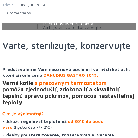
admin
02. júl.
2019
0 komentárov
Podľa nastavenej teploty!
Varte, sterilizujte, konzervujte
Predstavujeme Vám našu novú opciu pri varných kotloch,
ktorá získala cenu
DANUBIUS GASTRO 2019.
Varné kotle
s pracovným termostatom
pomôžu zjednodušiť, zdokonaliť a skvalitniť
tepelnú úpravu pokrmov, pomocou nastaviteľnej
teploty.
Čím je výnimočný?
- dokáže
regulovať teplotu už
od 30°C do bodu
varu
(hysteréza +/- 2°C)
- ideálny pre
sterilizovanie, konzervovanie, varenie