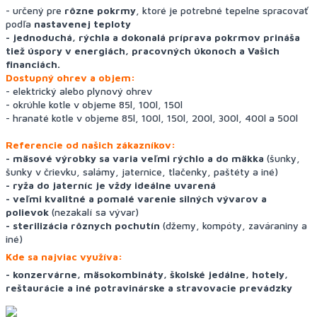
- určený pre
rôzne pokrmy
, ktoré je potrebné tepelne spracovať
podľa
nastavenej teploty
- jednoduchá, rýchla a dokonalá príprava pokrmov prináša
tiež úspory v energiách, pracovných úkonoch a Vašich
financiách.
Dostupný ohrev a objem:
- elektrický alebo plynový ohrev
- okrúhle kotle v objeme 85l, 100l, 150l
- hranaté kotle v objeme 85l, 100l, 150l, 200l, 300l, 400l a 500l
Referencie od našich zákazníkov:
- mäsové výrobky sa varia veľmi rýchlo a do mäkka
(šunky,
šunky v črievku, salámy, jaternice, tlačenky, paštéty a iné)
- ryža do jaterníc je vždy ideálne uvarená
- veľmi kvalitné a pomalé varenie silných vývarov a
polievok
(nezakalí sa vývar)
- sterilizácia rôznych pochutín
(džemy, kompóty, zaváraniny a
iné)
Kde sa najviac využíva:
- konzervárne, mäsokombináty, školské jedálne, hotely,
reštaurácie a iné potravinárske a stravovacie prevádzky