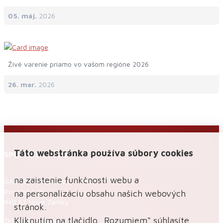
05. máj.
2026
Živé varenie priamo vo vašom regióne 2026
26. mar.
2026
Táto webstránka používa súbory cookies
SPOJTE SA S NAMI
na zaistenie funkčnosti webu a
GASTRO-HAAL s.r.o.
Považská 16
na personalizáciu obsahu našich webových
940 67 Nové Zámky
stránok.
Kliknutím na tlačidlo „Rozumiem“ súhlasíte
Tel.: +421 35 6 430 115