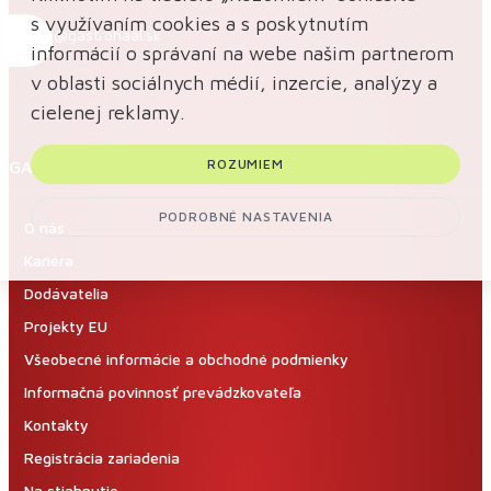
s využívaním cookies a s poskytnutím
gastro@gastrohaal.sk
informácií o správaní na webe našim partnerom
v oblasti sociálnych médií, inzercie, analýzy a
cielenej reklamy.
ROZUMIEM
GASTRO-HAAL
PODROBNÉ NASTAVENIA
O nás
Kariéra
Dodávatelia
Projekty EU
Všeobecné informácie a obchodné podmienky
Informačná povinnosť prevádzkovateľa
Kontakty
Registrácia zariadenia
Na stiahnutie