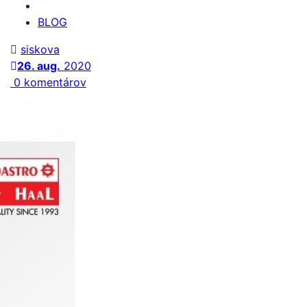
BLOG
siskova
26. aug.
2020
0 komentárov