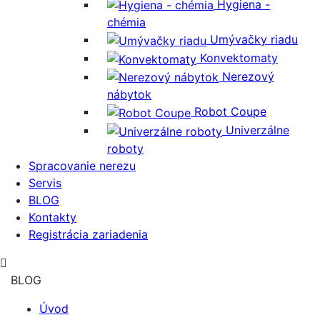
Hygiena -
chémia
Umývačky riadu
Konvektomaty
Nerezový
nábytok
Robot Coupe
Univerzálne
roboty
Spracovanie nerezu
Servis
BLOG
Kontakty
Registrácia zariadenia
BLOG
Úvod