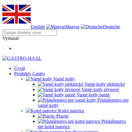
English
Magyar
Deutsche
Vymazať
Úvod
Produkty Gastro
Varné kotly
Varné kotly elektrické
Varné kotly plynové
Varné kotly parné
Príslušenstvo pre
varné kotly
Kotol panvice
Practic
Príslušenstvo
pre kotol panvice
Smažiace panvice