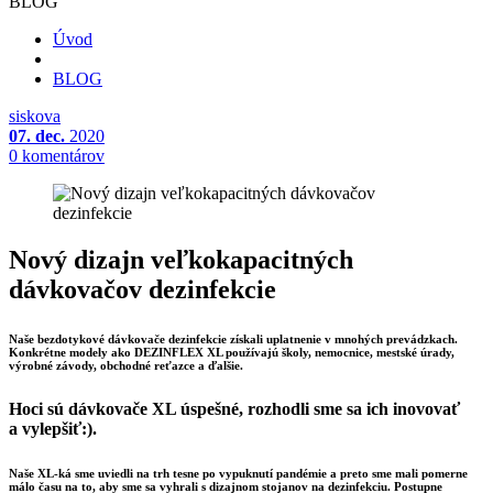
BLOG
Úvod
BLOG
siskova
07. dec.
2020
0 komentárov
Nový dizajn veľkokapacitných
dávkovačov dezinfekcie
Naše bezdotykové dávkovače dezinfekcie získali uplatnenie v mnohých prevádzkach.
Konkrétne modely ako DEZINFLEX XL používajú školy, nemocnice, mestské úrady,
výrobné závody, obchodné reťazce a ďalšie.
Hoci sú dávkovače XL úspešné, rozhodli sme sa ich inovovať
a vylepšiť:).
Naše XL-ká sme uviedli na trh tesne po vypuknutí pandémie a preto sme mali pomerne
málo času na to, aby sme sa vyhrali s dizajnom stojanov na dezinfekciu. Postupne