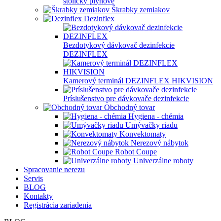
stoličky plynové
Škrabky zemiakov
Dezinflex
Bezdotykový dávkovač dezinfekcie
DEZINFLEX
Kamerový terminál DEZINFLEX HIKVISION
Príslušenstvo pre dávkovače dezinfekcie
Obchodný tovar
Hygiena - chémia
Umývačky riadu
Konvektomaty
Nerezový nábytok
Robot Coupe
Univerzálne roboty
Spracovanie nerezu
Servis
BLOG
Kontakty
Registrácia zariadenia