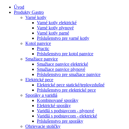
Úvod
Produkty Gastro
Varné kotly
Varné kotly elektrické
Varné kotly plynové
Varné kotly parné
Príslušenstvo pre varné kotly
Kotol panvice
Practic
Príslušenstvo pre kotol panvice
Smažiace panvice
Smažiace panvice elektrické
Smažiace panvice plynové
Príslušenstvo pre smažiace panvice
Elektrické pece
Elektrické pece statické/teplovzdušné
Príslušenstvo pre elektrické pece
Sporáky a varidlá
Kombinované sporáky
Elektrické sporáky
Varidlá s podstavcom - plynové
Varidlá s podstavcom - elektrické
Príslušenstvo pre sporáky
Ohrievacie stoličky