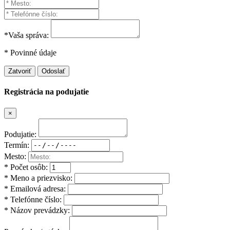
*Vaša správa:
* Povinné údaje
Zatvoriť
Odoslať
Registrácia na podujatie
×
Podujatie:
Termín:
Mesto:
* Počet osôb:
* Meno a priezvisko:
* Emailová adresa:
* Telefónne číslo:
* Názov prevádzky: