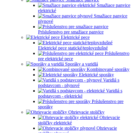
Smažiace panvice
elektrické
Smažiace panvice
plynové
Príslušenstvo pre smažiace panvice
Elektrické pece
Elektrické pece statické/teplovzdušné
Príslušenstvo
pre elektrické pece
Sporáky a varidlá
Kombinované sporáky
Elektrické sporáky
Varidlá s
podstavcom - plynové
Varidlá s
podstavcom - elektrické
Príslušenstvo pre
sporáky
Ohrievacie stoličky
Ohrievacie
stoličky elektrické
Ohrievacie