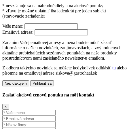
* nevzťahuje sa na náhradné diely a na akciové ponuky
* zľavu je možné uplatniť iba jedenkrát pre jeden subjekt
(stravovacie zariadenie)
Vaše meno:
Emailová adresa:
Zadaním Vašej emailovej adresy a mena budete môcť získať
informácie o našich novinkách, zaujímavostiach, a zvýhodnených
aktuálne prebiehajúcich sezónnych ponukách na naše produkty
prostredníctvom nami zasielaného newsletter-u emailom.
Z odberu takýchto noviniek sa môžete kedykoľvek odhlásiť
tu
alebo
písomne na emailovej adrese siskova@gastrohaal.sk
Nie, ďakujem
Prihlásiť sa
Zaslať akciovú cenovú ponuku na môj kontakt
×