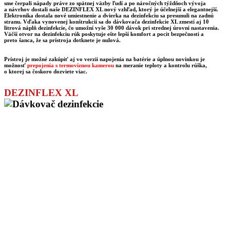
sme čerpali nápady práve zo spätnej väzby ľudí a po náročných týždňoch vývoja
a návrhov dostali naše DEZINFLEX XL
nový vzhľad
, ktorý je
účelnejší a elegantnejší.
Elektronika dostala nové umiestnenie a dvierka na dezinfekciu sa presunuli na zadnú
stranu. Vďaka vynovenej konštrukcii sa do dávkovača dezinfekcie XL zmestí aj
10
litrová náplň dezinfekcie
, čo umožní vyše
30 000 dávok
pri strednej úrovni nastavenia.
Väčší otvor
na dezinfekciu rúk poskytuje ešte lepší
komfort a pocit bezpečnosti
a
preto šanca, že sa prístroja dotknete je nulová.
Prístroj je možné zakúpiť aj vo verzii napojenia na batérie a úplnou novinkou je
možnosť
prepojenia s termovíznou kamerou
na
meranie teploty a kontrolu rúška
,
o ktorej sa čoskoro dozviete viac.
DEZINFLEX XL