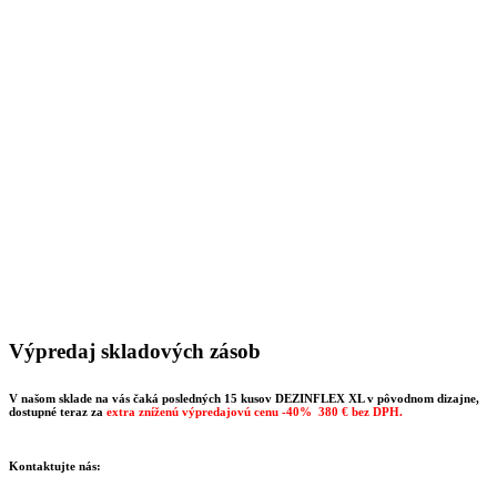
Výpredaj skladových zásob
V našom sklade na vás čaká posledných
15 kusov
DEZINFLEX XL v pôvodnom dizajne,
dostupné teraz za
extra zníženú výpredajovú cenu -40%
380 €
bez DPH.
Kontaktujte nás: