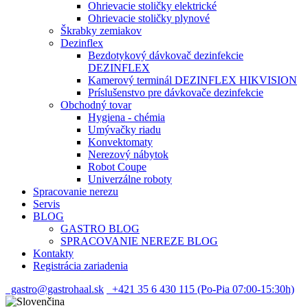
Ohrievacie stoličky elektrické
Ohrievacie stoličky plynové
Škrabky zemiakov
Dezinflex
Bezdotykový dávkovač dezinfekcie
DEZINFLEX
Kamerový terminál DEZINFLEX HIKVISION
Príslušenstvo pre dávkovače dezinfekcie
Obchodný tovar
Hygiena - chémia
Umývačky riadu
Konvektomaty
Nerezový nábytok
Robot Coupe
Univerzálne roboty
Spracovanie nerezu
Servis
BLOG
GASTRO BLOG
SPRACOVANIE NEREZE BLOG
Kontakty
Registrácia zariadenia
gastro@gastrohaal.sk
+421 35 6 430 115 (Po-Pia 07:00-15:30h)