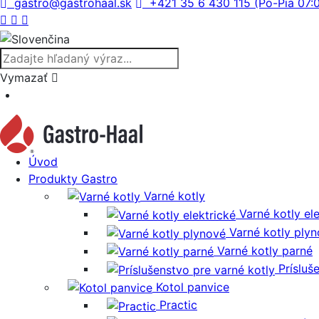
gastro@gastrohaal.sk
+421 35 6 430 115 (Po-Pia 07:
Vymazať
Úvod
Produkty Gastro
Varné kotly
Varné kotly el
Varné kotly ply
Varné kotly parné
Prísluš
Kotol panvice
Practic