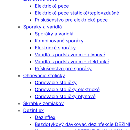
Elektrické pece
Elektrické pece statické/teplovzdušné
Príslušenstvo pre elektrické pece
Sporáky a varidlá
Sporáky a varidlá
Kombinované sporáky
Elektrické sporáky
Varidlá s podstavcom - plynové
Varidlá s podstavcom - elektrické
Príslušenstvo pre sporáky
Ohrievacie stoličky
Ohrievacie stoličky
Ohrievacie stoličky elektrické
Ohrievacie stoličky plynové
Škrabky zemiakov
Dezinflex
Dezinflex
Bezdotykový dávkovač dezinfekcie DEZIN