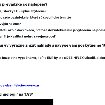
ej prevádzke čo najlepšie?
 aj stovky EUR úplne zbytočne?
vače dezinfekcie, ktoré sú špecifické tým, že
vyjde na zmar
istotu okolo dávkovača, pretože
dezinfekcia nie je vytečená na podl
riál je
kvalitná nehrdzavejúca oceľ
 vy výrazne znížiť náklady a navyše vám poskytneme 1
Vás bezplatne vypočítame, koľko EUR by ste s DEZINFLEX ušetrili, aleb
vace-dezinfekcie-novy-cas
chnológií" na TA3: