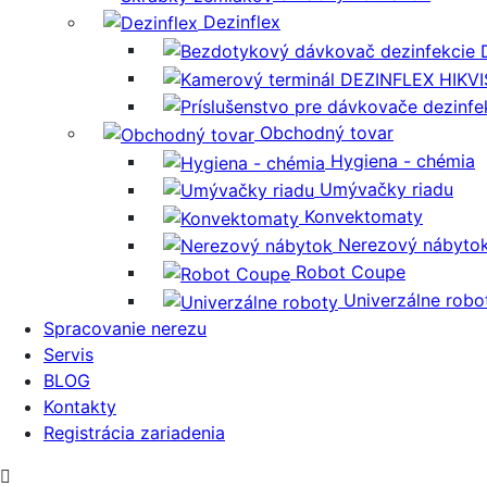
Dezinflex
Obchodný tovar
Hygiena - chémia
Umývačky riadu
Konvektomaty
Nerezový nábyto
Robot Coupe
Univerzálne robo
Spracovanie nerezu
Servis
BLOG
Kontakty
Registrácia zariadenia