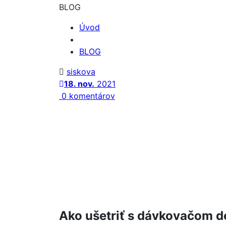
BLOG
Úvod
BLOG
siskova
18. nov.
2021
0 komentárov
Ako ušetriť s dávkovačom d