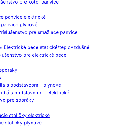
ušenstvo pre kotol panvice
e panvice elektrické
 panvice plynové
Príslušenstvo pre smažiace panvice
Elektrické pece statické/teplovzdušné
slušenstvo pre elektrické pece
sporáky
y
dlá s podstavcom - plynové
ridlá s podstavcom - elektrické
tvo pre sporáky
cie stoličky elektrické
ie stoličky plynové