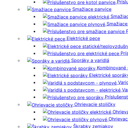
Prísl
Smažiace panvice
Smažiac
Smažiace
Elektrické pece
Prí
Sporáky a varidlá
Kombinované 
Elektrické sporák
Vari
Va
Príslušens
Ohrievacie stoličky
Ohrieva
Ohrievac
Škrabky zemiakov