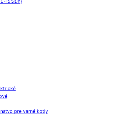
00-15:30h)
ektrické
nové
enstvo pre varné kotly