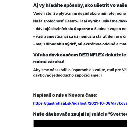
Aj vy hľadáte spôsoby, ako ušetriť vo vaš
Vedeli ste, že plytvaním dezinfekcie miniete ročne
Naša spoločnosť Gastro-Haal vyrába unikátne dávko
- dávkujú dezinfekciu
úsporne
a žiadna kvapka ne
- vaši zamestnanci sa už nemusia starať denne o č
- majú
dlhodobú výdrž, sú extrémne odolné
a mate
Vďaka dávkovačom DEZINFLEX dokážete aj
ročnú záruku!
Aby sme vás uistili o úsporách a kvalite, radi pre 
dávkovač jednoducho zapožičiame :)
Napísali o nás v Novom čase:
https://gastrohaal.sk/udalosti/2021-10-08/davko
Naše dávkovače zaujali aj reláciu "Svet te