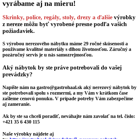
vyrábame aj na mieru!
Skrinky, police, regály
,
stoly, drezy
a ďalšie
výrobky
z nereze môžu byť vyrobené presne podľa vašich
požiadaviek.
S výrobou nerezového nábytku máme
29 ročné skúsenosti
a
používame
kvalitné materiály
s dlhou životnosťou. Záručný a
pozáručný
servis
je u nás samozrejmosťou.
Aký nábytok by ste práve potrebovali do vašej
prevádzky?
Napíšte nám na
gastro@gastrohaal.sk
aký nerezový nábytok by
ste potrebovali spolu s rozmermi, a my Vám v krátkom čase
zašleme
cenovú ponuku.
V prípade potreby Vám zabezpečíme
aj zameranie.
Ak by ste sa chceli
poradiť
, neváhajte nám zavolať na tel. číslo:
+421 35 6 430 115
Naše výrobky nájdete aj