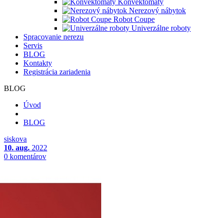
Konvektomaty
Nerezový nábytok
Robot Coupe
Univerzálne roboty
Spracovanie nerezu
Servis
BLOG
Kontakty
Registrácia zariadenia
BLOG
Úvod
BLOG
siskova
10. aug.
2022
0 komentárov