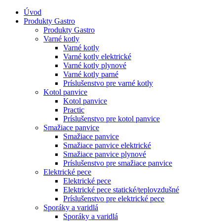
Úvod
Produkty Gastro
Produkty Gastro
Varné kotly
Varné kotly
Varné kotly elektrické
Varné kotly plynové
Varné kotly parné
Príslušenstvo pre varné kotly
Kotol panvice
Kotol panvice
Practic
Príslušenstvo pre kotol panvice
Smažiace panvice
Smažiace panvice
Smažiace panvice elektrické
Smažiace panvice plynové
Príslušenstvo pre smažiace panvice
Elektrické pece
Elektrické pece
Elektrické pece statické/teplovzdušné
Príslušenstvo pre elektrické pece
Sporáky a varidlá
Sporáky a varidlá