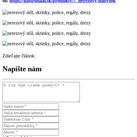
tu:
https://gastrohaal.sk/produkty/7_nerezovy-nabytok
Zdieľajte článok:
Napíšte nám