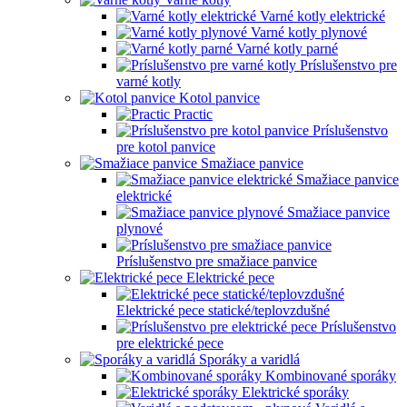
Varné kotly elektrické
Varné kotly plynové
Varné kotly parné
Príslušenstvo pre
varné kotly
Kotol panvice
Practic
Príslušenstvo
pre kotol panvice
Smažiace panvice
Smažiace panvice
elektrické
Smažiace panvice
plynové
Príslušenstvo pre smažiace panvice
Elektrické pece
Elektrické pece statické/teplovzdušné
Príslušenstvo
pre elektrické pece
Sporáky a varidlá
Kombinované sporáky
Elektrické sporáky