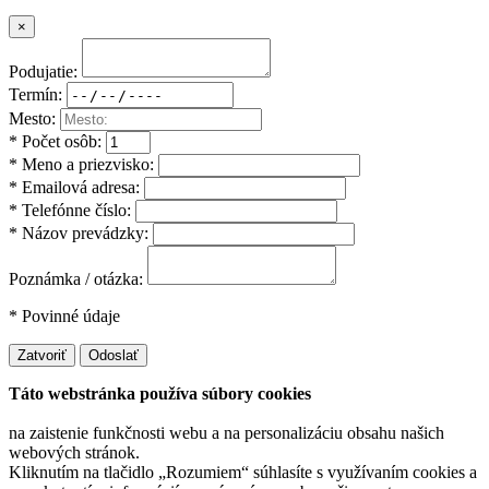
×
Podujatie:
Termín:
Mesto:
* Počet osôb:
* Meno a priezvisko:
* Emailová adresa:
* Telefónne číslo:
* Názov prevádzky:
Poznámka / otázka:
* Povinné údaje
Zatvoriť
Odoslať
Táto webstránka používa súbory cookies
na zaistenie funkčnosti webu a na personalizáciu obsahu našich
webových stránok.
Kliknutím na tlačidlo „Rozumiem“ súhlasíte s využívaním cookies a