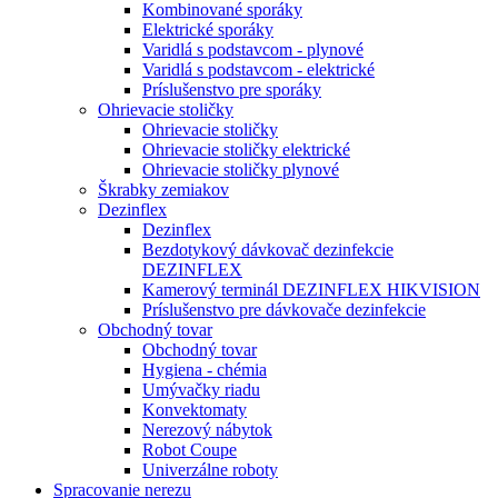
Kombinované sporáky
Elektrické sporáky
Varidlá s podstavcom - plynové
Varidlá s podstavcom - elektrické
Príslušenstvo pre sporáky
Ohrievacie stoličky
Ohrievacie stoličky
Ohrievacie stoličky elektrické
Ohrievacie stoličky plynové
Škrabky zemiakov
Dezinflex
Dezinflex
Bezdotykový dávkovač dezinfekcie
DEZINFLEX
Kamerový terminál DEZINFLEX HIKVISION
Príslušenstvo pre dávkovače dezinfekcie
Obchodný tovar
Obchodný tovar
Hygiena - chémia
Umývačky riadu
Konvektomaty
Nerezový nábytok
Robot Coupe
Univerzálne roboty
Spracovanie nerezu