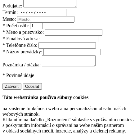
Podujatie:
Termín:
Mesto:
* Počet osôb:
* Meno a priezvisko:
* Emailová adresa:
* Telefónne číslo:
* Názov prevádzky:
Poznámka / otázka:
* Povinné údaje
Zatvoriť
Odoslať
Táto webstránka používa súbory cookies
na zaistenie funkčnosti webu a na personalizáciu obsahu našich
webových stránok.
Kliknutím na tlačidlo „Rozumiem“ súhlasíte s využívaním cookies a
s poskytnutím informácií o správaní na webe našim partnerom
v oblasti sociálnych médií, inzercie, analýzy a cielenej reklamy.