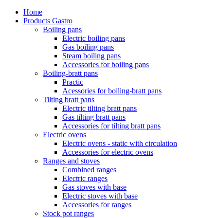
Home
Products Gastro
Boiling pans
Electric boiling pans
Gas boiling pans
Steam boiling pans
Accessories for boiling pans
Boiling-bratt pans
Practic
Acessories for boiling-bratt pans
Tilting bratt pans
Electric tilting bratt pans
Gas tilting bratt pans
Accessories for tilting bratt pans
Electric ovens
Electric ovens - static with circulation
Accessories for electric ovens
Ranges and stoves
Combined ranges
Electric ranges
Gas stoves with base
Electric stoves with base
Accessories for ranges
Stock pot ranges