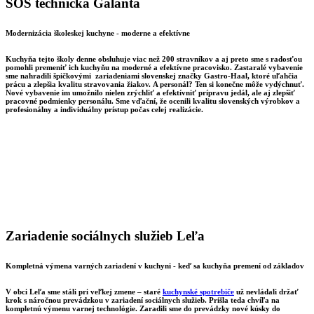
SOŠ technická Galanta
Modernizácia školeskej kuchyne - moderne a efektívne
Kuchyňa tejto školy denne obsluhuje viac než 200 stravníkov a aj preto sme s radosťou
pomohli premeniť ich kuchyňu na moderné a efektívne pracovisko. Zastaralé vybavenie
sme nahradili špičkovými zariadeniami slovenskej značky Gastro-Haal, ktoré uľahčia
prácu a zlepšia kvalitu stravovania žiakov. A personál? Ten si konečne môže vydýchnuť.
Nové vybavenie im umožnilo nielen
zrýchliť a efektívniť prípravu jedál, ale aj zlepšiť
pracovné podmienky personálu.
Sme vďační, že
ocenili kvalitu slovenských výrobkov a
profesionálny a individuálny prístup počas celej realizácie.
Zariadenie sociálnych služieb Leľa
Kompletná výmena varných zariadení v kuchyni - keď sa kuchyňa premení od základov
V obci Leľa sme stáli pri veľkej zmene – staré
kuchynské spotrebiče
už nevládali držať
krok s náročnou prevádzkou v zariadení sociálnych služieb. Prišla teda chvíľa na
kompletnú výmenu varnej technológie. Zaradili sme do prevádzky nové kúsky do