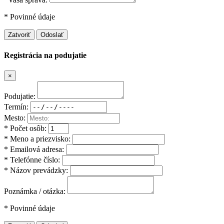
* Povinné údaje
Zatvoriť
Odoslať
Registrácia na podujatie
×
Podujatie:
Termín:
Mesto:
* Počet osôb:
* Meno a priezvisko:
* Emailová adresa:
* Telefónne číslo:
* Názov prevádzky:
Poznámka / otázka:
* Povinné údaje