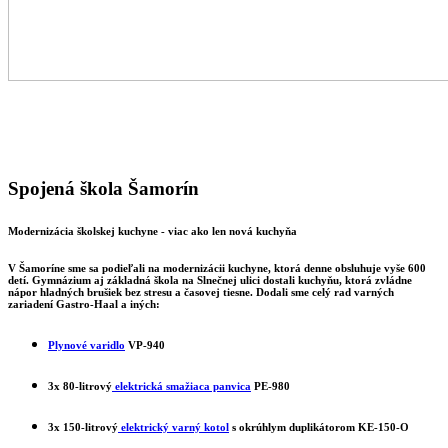
Spojená škola Šamorín
Modernizácia školskej kuchyne - viac ako len nová kuchyňa
V Šamoríne sme sa podieľali na modernizácii kuchyne, ktorá denne obsluhuje vyše
600
detí
. Gymnázium aj základná škola na Slnečnej ulici dostali kuchyňu, ktorá zvládne
nápor hladných brušiek bez stresu a časovej tiesne. Dodali sme celý rad varných
zariadení Gastro-Haal a iných:
Plynové varidlo
VP-940
3x 80-litrový
elektrická smažiaca panvica
PE
-980
3x 150-litrový
elektrický varný kotol
s okrúhlym duplikátorom
KE-150-O