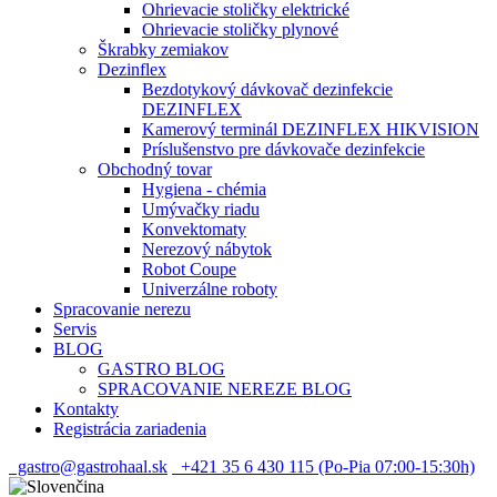
Ohrievacie stoličky elektrické
Ohrievacie stoličky plynové
Škrabky zemiakov
Dezinflex
Bezdotykový dávkovač dezinfekcie
DEZINFLEX
Kamerový terminál DEZINFLEX HIKVISION
Príslušenstvo pre dávkovače dezinfekcie
Obchodný tovar
Hygiena - chémia
Umývačky riadu
Konvektomaty
Nerezový nábytok
Robot Coupe
Univerzálne roboty
Spracovanie nerezu
Servis
BLOG
GASTRO BLOG
SPRACOVANIE NEREZE BLOG
Kontakty
Registrácia zariadenia
gastro@gastrohaal.sk
+421 35 6 430 115 (Po-Pia 07:00-15:30h)