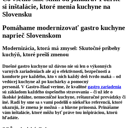
si inštalácie, ktoré menia kuchyne na
Slovensku
Pomáhame modernizovať gastro kuchyne
naprieč Slovenskom
Modernizácia, ktorá má zmysel: Skutočné príbehy
kuchýň, ktoré prešli zmenou
Dnešné gastro kuchyne už dávno nie sú len o výkonných
varných zariadeniach ale aj
o efektívnosti, bezpečnosti a
komforte pre každého, kto v nich každý deň tvrdo maká – od
vedúcej kuchyne až po kuchárky a pomocný
personál.
V
Gastro-Haal veríme, že kvalitné
gastro zariadenia
sú základom každého úspešného stravovania – či už ide o
školské jedálne, nemocničné kuchyne, reštauračné prevádzky či
iné. Radi by sme sa s vami podelili o niekoľko referencií, ktoré
ukazujú, že zmena je možná – a hlavne prínosná.
Prinášame
vám inštalácie, ktoré môžu byť práve tou
inšpiráciou, ktorú
hľadáte.