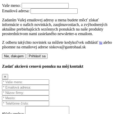
Vaše meno:
Emailová adresa:
Zadaním Vašej emailovej adresy a mena budete môcť získať
informácie o našich novinkách, zaujímavostiach, a zvýhodnených
aktuálne prebiehajúcich sezónnych ponukách na naše produkty
prostredníctvom nami zasielaného newsletter-u emailom.
Z odberu takýchto noviniek sa môžete kedykoľvek odhlásiť
tu
alebo
písomne na emailovej adrese siskova@gastrohaal.sk
Nie, ďakujem
Prihlásiť sa
Zaslať akciovú cenovú ponuku na môj kontakt
×
*Vaša správa: