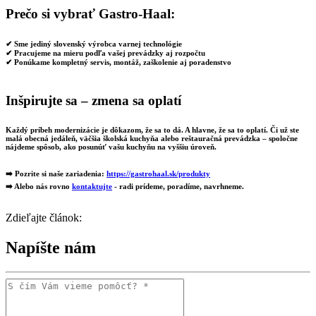
Prečo si vybrať Gastro-Haal:
✔ Sme
jediný slovenský výrobca varnej technológie
✔ Pracujeme na mieru podľa vašej prevádzky aj rozpočtu
✔ Ponúkame
kompletný servis, montáž, zaškolenie aj poradenstvo
Inšpirujte sa – zmena sa oplatí
Každý príbeh modernizácie je dôkazom, že sa to dá. A hlavne, že sa to
oplatí
. Či už ste
malá obecná jedáleň, väčšia školská kuchyňa alebo reštauračná prevádzka – spoločne
nájdeme spôsob, ako posunúť vašu kuchyňu na vyššiu úroveň.
➡️ Pozrite si naše zariadenia:
https://gastrohaal.sk/produkty
➡️ Alebo nás rovno
kontaktujte
- radi prídeme, poradíme, navrhneme.
Zdieľajte článok:
Napíšte nám