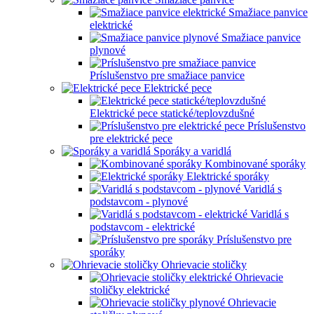
Smažiace panvice
elektrické
Smažiace panvice
plynové
Príslušenstvo pre smažiace panvice
Elektrické pece
Elektrické pece statické/teplovzdušné
Príslušenstvo
pre elektrické pece
Sporáky a varidlá
Kombinované sporáky
Elektrické sporáky
Varidlá s
podstavcom - plynové
Varidlá s
podstavcom - elektrické
Príslušenstvo pre
sporáky
Ohrievacie stoličky
Ohrievacie
stoličky elektrické
Ohrievacie