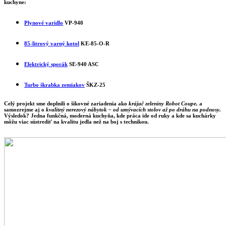
kuchyne:
Plynové varidlo
VP-940
85-litrový varný kotol
KE-85-O-R
Elektrický sporák
SE-940 ASC
Turbo škrabka zemiakov
ŠKZ-25
Celý projekt sme doplnili o šikovné zariadenia ako
krájač zeleniny Robot Coupe,
a
samozrejme aj o
kvalitný nerezový nábytok – od umývacích stolov až po dráhu na podnosy.
Výsledok?
Jedna funkčná, moderná kuchyňa, kde práca ide od ruky a kde sa kuchárky
môžu viac sústrediť na kvalitu jedla než na boj s technikou.