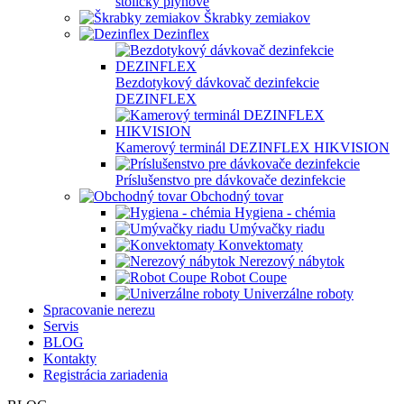
stoličky plynové
Škrabky zemiakov
Dezinflex
Bezdotykový dávkovač dezinfekcie
DEZINFLEX
Kamerový terminál DEZINFLEX HIKVISION
Príslušenstvo pre dávkovače dezinfekcie
Obchodný tovar
Hygiena - chémia
Umývačky riadu
Konvektomaty
Nerezový nábytok
Robot Coupe
Univerzálne roboty
Spracovanie nerezu
Servis
BLOG
Kontakty
Registrácia zariadenia