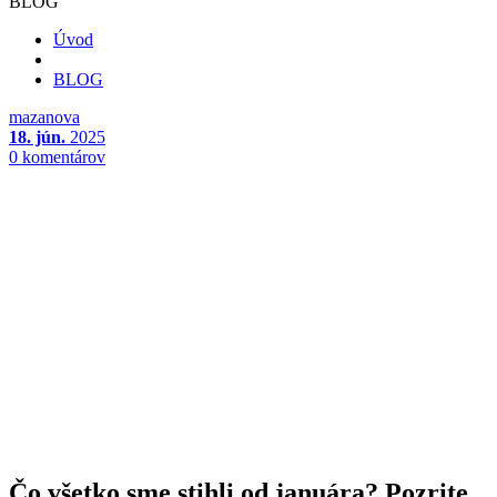
BLOG
Úvod
BLOG
mazanova
18. jún.
2025
0 komentárov
Čo všetko sme stihli od januára? Pozrite