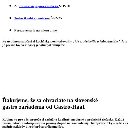
2x
ohrievacia plynová stolička
STP-10
Turbo škrabka zemiakov
ŠKZ-25
Nerezové stoly na mieru a iné..
Po úvodnom zaučení si kuchárky pochvaľovali –
„ide to rýchlejšie a jednoduchšie."
A to
je presne to, čo v našej jedálni potrebujeme.
Ďakujeme
, že sa obraciate na
slovenské
gastro zariadenia od Gastro-Haal.
Robíme to pre vás,
pretože si zaslúžite
kvalitné, moderné a praktické riešenia
. Každá
zmena, ktorú realizujeme, má priamy dopad na každodenný chod prevádzky – šetrí čas,
znižuje náklady a robí prácu príjemnejšou.