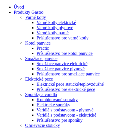
Úvod
Produkty Gastro
Varné kotly
Varné kotly elektrické
Varné kotly plynové
Varné kotly parné
Príslušenstvo pre varné kotly
Kotol panvice
Practic
Príslušenstvo pre kotol panvice
Smažiace panvice
Smažiace panvice elektrické
Smažiace panvice plynové
Príslušenstvo pre smažiace panvice
Elektrické pece
Elektrické pece statické/teplovzdušné
Príslušenstvo pre elektrické pece
Sporáky a varidlá
Kombinované sporáky
Elektrické sporáky
Varidlá s podstavcom - plynové
Varidlá s podstavcom - elektrické
Príslušenstvo pre sporáky
Ohrievacie stoličky